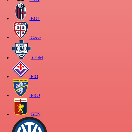
BOL
CAG
COM
FIO
FRO
GEN