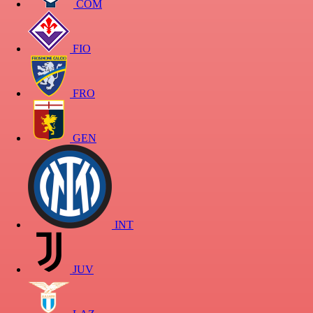
COM
FIO
FRO
GEN
INT
JUV