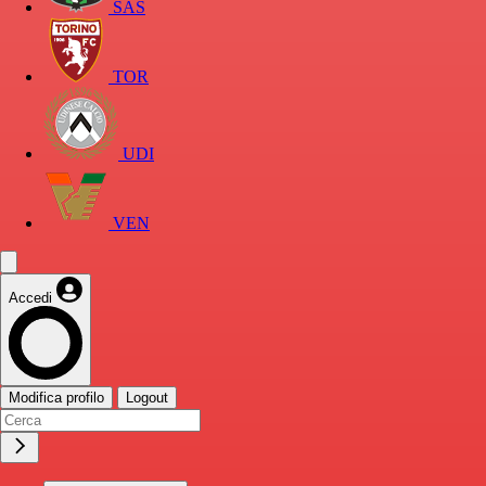
SAS
TOR
UDI
VEN
Accedi
Modifica profilo
Logout