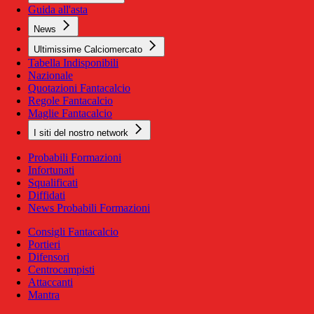
Guida all'asta
News
Ultimissime Calciomercato
Tabella Indisponibili
Nazionale
Quotazioni Fantacalcio
Regole Fantacalcio
Maglie Fantacalcio
I siti del nostro network
Probabili Formazioni
Infortunati
Squalificati
Diffidati
News Probabili Formazioni
Consigli Fantacalcio
Portieri
Difensori
Centrocampisti
Attaccanti
Mantra