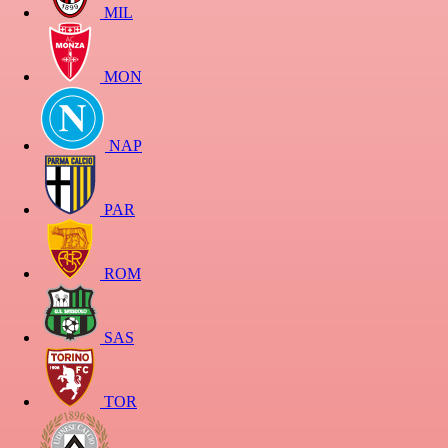
MIL
MON
NAP
PAR
ROM
SAS
TOR