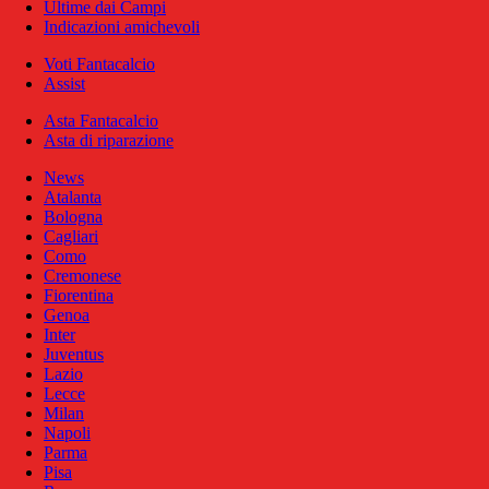
Ultime dai Campi
Indicazioni amichevoli
Voti Fantacalcio
Assist
Asta Fantacalcio
Asta di riparazione
News
Atalanta
Bologna
Cagliari
Como
Cremonese
Fiorentina
Genoa
Inter
Juventus
Lazio
Lecce
Milan
Napoli
Parma
Pisa