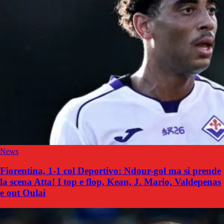
News
Fiorentina, 1-1 col Deportivo: Ndour-gol ma si prende
la scena Atta! I top e flop, Kean, J. Mario, Valdepenas
e out Oulai