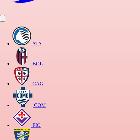
ATA
BOL
CAG
COM
FIO