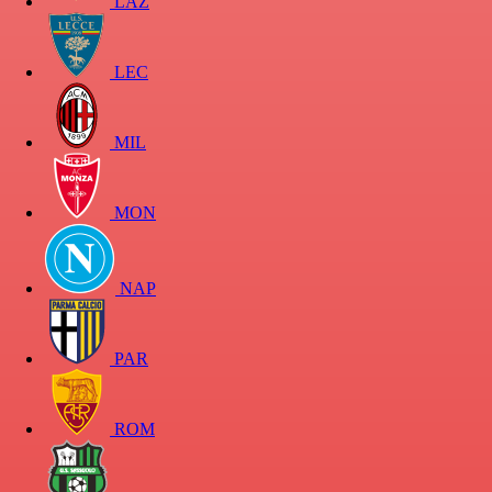
LAZ
LEC
MIL
MON
NAP
PAR
ROM