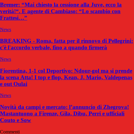
Bremer: “Mai chiesto la cessione alla Juve, ecco la
verità!“. E agente di Cambiaso: “Lo scambio con
Frattesi…”
News
BREAKING - Roma, fatta per il rinnovo di Pellegrini:
c'è l'accordo verbale, fino a quando firmerà
News
Fiorentina, 1-1 col Deportivo: Ndour-gol ma si prende
la scena Atta! I top e flop, Kean, J. Mario, Valdepenas
e out Oulai
News
Novità da campi e mercato: l’annuncio di Zhegrova!
Mastantuono a Firenze, Gila, Dibu, Perri e ufficiali
Couto e Sow
Commenti