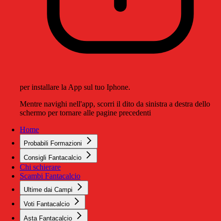
per installare la App sul tuo Iphone.
Mentre navighi nell'app, scorri il dito da sinistra a destra dello
schermo per tornare alle pagine precedenti
Home
Probabili Formazioni
Consigli Fantacalcio
Chi schierare
Scambi Fantacalcio
Ultime dai Campi
Voti Fantacalcio
Asta Fantacalcio