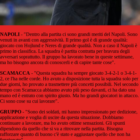
NAPOLI
- "Dentro alla partita ci sono grandi meriti del Napoli. Sono
venuti in avanti con aggressività. Il primo gol è di grande qualità:
giocato con Hojlund e Neres di grande qualità. Non a caso il Napoli è
primo in classifica. La squadra è partita contratta per bravura degli
avversari soprattutto. Il gruppo ha lavorato bene in queste settimane,
ma ho bisogno ancora di conoscerli e di capire tante cose".
SCAMACCA
- "Questa squadra ha sempre giocato 3-4-2-1 o 3-4-1-
2, ce l'ha nelle corde. Ho avuto a disposizione tutta la squadra solo per
due giorni, ho provato a trasmettere più concetti possibili. Nel secondo
tempo con Scamacca abbiamo avuto più peso davanti, ci ha dato una
mano ed è entrato con spirito giusto. Ma ho grandi giocatori in attacco.
Ci sono cose su cui lavorare".
GRUPPO
- "Sono dei soldati, mi hanno impressionato per dedizione,
applicazione e voglia di uscire da questa situazione. Dobbiamo
continuare a lavorare, ma ho avuto ottime sensazioni. Gli spunti
dipendono da quello che si va a ritrovare nella partita. Bisogna
rafforzare quanto di buono c'è stato e aggiustare quello che non ha
funzionato".