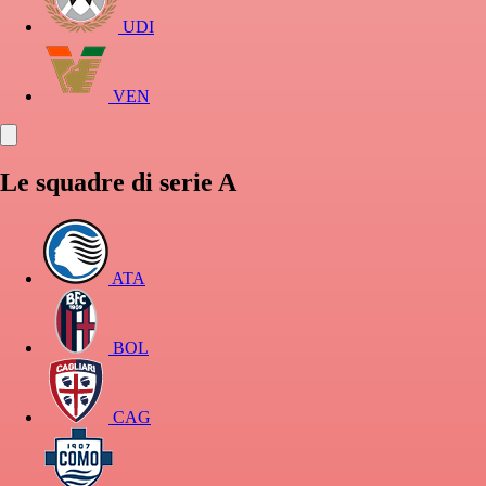
UDI
VEN
Le squadre di serie A
ATA
BOL
CAG