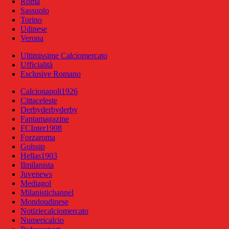
Roma
Sassuolo
Torino
Udinese
Verona
Ultimissime Calciomercato
Ufficialità
Esclusive Romano
Calcionapoli1926
Cittaceleste
Derbyderbyderby
Fantamagazine
FCInter1908
Forzaroma
Golssip
Hellas1903
Ilmilanista
Juvenews
Mediagol
Milanistichannel
Mondoudinese
Notiziecalciomercato
Numericalcio