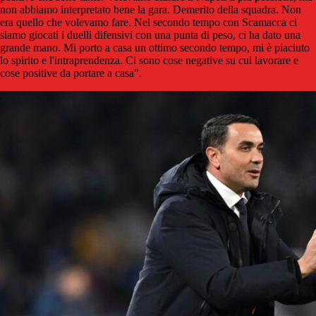
non abbiamo interpretato bene la gara. Demerito della squadra. Non
era quello che volevamo fare. Nel secondo tempo con Scamacca ci
siamo giocati i duelli difensivi con una punta di peso, ci ha dato una
grande mano. Mi porto a casa un ottimo secondo tempo, mi è piaciuto
lo spirito e l'intraprendenza. Ci sono cose negative su cui lavorare e
cose positive da portare a casa".