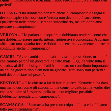
Djimsiti, Kossounou e Kolasinac hanno retto l'1 contro 1 e sono stati
perfetti".
OTTAVI
- "Ora dobbiamo pensare anche al campionato e i ragazzi
devono capire che cose come Verona non devono più succedere.
Qualificarsi nelle prime 8 sarebbe straordinario, ma ora dobbiamo
pensare al campionato".
VERONA
- "Ho parlato alla squadra e dobbiamo renderci conto che
noi dobbiamo essere questi: intensi, aggressivi e concentrati. Abbiamo
affrontato una squadra forte e dobbiamo cercare ovviamente di trovare
continuità anche in campionato".
CAMBI
- "Avrei cambiato tutti sabato vista la prestazione, ma non è
che cambio perché un giocatore ha fatto male. Oggi ha vinto tutta la
squadra, al di là dei singoli. Tutti hanno dato un contributo importante:
da chi ha giocato fino a chi non ha giocato. Tutti sono stati perfetti e
tutti devono stare sul pezzo".
KRSTOVIC
- "Ho chiesto a lui di fare la guerra. Krstovic ci ha dato
una mano così come gli attaccanti, ma come ho detto prima voglio dire
che la squadra si è espressa nella maniera migliore possibile.
Dobbiamo riprenderci in campionato".
SCAMACCA
- "Scamacca ha preso un colpo all’anca e lo abbiamo
tolto precauzionalmente".