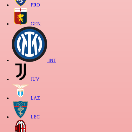
FRO
GEN
INT
JUV
LAZ
LEC