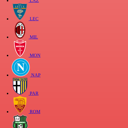
LAZ
LEC
MIL
MON
NAP
PAR
ROM