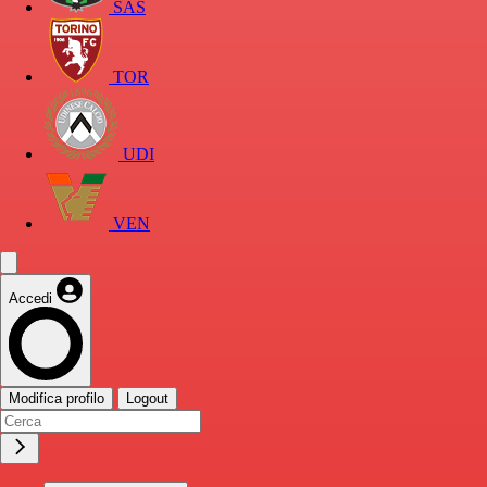
SAS
TOR
UDI
VEN
Accedi
Modifica profilo
Logout