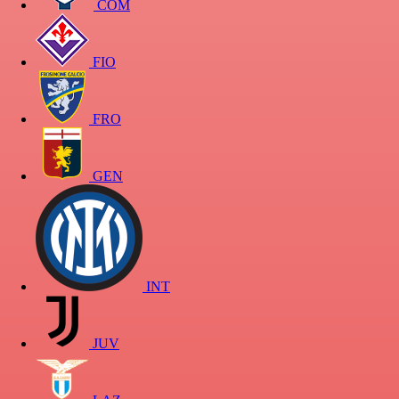
COM
FIO
FRO
GEN
INT
JUV