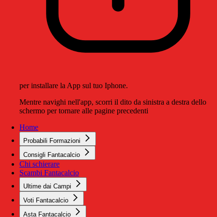
per installare la App sul tuo Iphone.
Mentre navighi nell'app, scorri il dito da sinistra a destra dello
schermo per tornare alle pagine precedenti
Home
Probabili Formazioni
Consigli Fantacalcio
Chi schierare
Scambi Fantacalcio
Ultime dai Campi
Voti Fantacalcio
Asta Fantacalcio