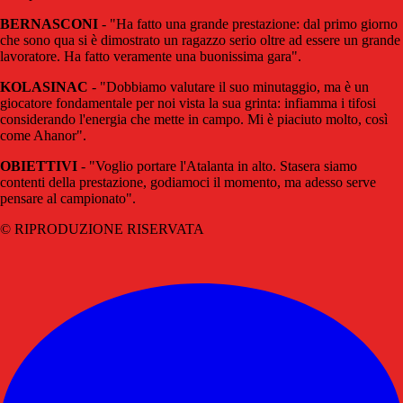
BERNASCONI
- "Ha fatto una grande prestazione: dal primo giorno
che sono qua si è dimostrato un ragazzo serio oltre ad essere un grande
lavoratore. Ha fatto veramente una buonissima gara".
KOLASINAC
- "Dobbiamo valutare il suo minutaggio, ma è un
giocatore fondamentale per noi vista la sua grinta: infiamma i tifosi
considerando l'energia che mette in campo. Mi è piaciuto molto, così
come Ahanor".
OBIETTIVI
- "Voglio portare l'Atalanta in alto. Stasera siamo
contenti della prestazione, godiamoci il momento, ma adesso serve
pensare al campionato".
© RIPRODUZIONE RISERVATA