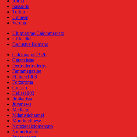
Roma
Sassuolo
Torino
Udinese
Verona
Ultimissime Calciomercato
Ufficialità
Esclusive Romano
Calcionapoli1926
Cittaceleste
Derbyderbyderby
Fantamagazine
FCInter1908
Forzaroma
Golssip
Hellas1903
Ilmilanista
Juvenews
Mediagol
Milanistichannel
Mondoudinese
Notiziecalciomercato
Numericalcio