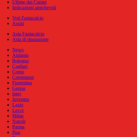
Ultime dai Campi
Indicazioni amichevoli
Voti Fantacalcio
Assist
Asta Fantacalcio
Asta di riparazione
News
Atalanta
Bologna
Cagliari
Como
Cremonese
Fiorentina
Genoa
Inter
Juventus
Lazio
Lecce
Milan
Napoli
Parma
Pisa