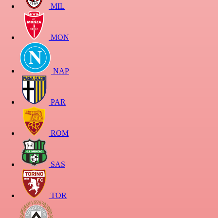
MIL
MON
NAP
PAR
ROM
SAS
TOR