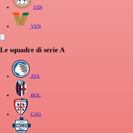
UDI
VEN
Le squadre di serie A
ATA
BOL
CAG