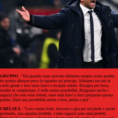
GRUPPO
- "Da quando sono arrivato abbiamo sempre avuto partite,
ho potuto allenare poco la squadra sui principi. Abbiamo toccato le
corde giuste e loro sono bravi a recepire subito. Bisogna per forza
risalire in campionato, è nelle nostre possibilità. Ringrazio anche i
ragazzi che non sono entrati, sono stati bravi a farci preparare questa
partita. Darò una possibilità anche a loro, prima o poi".
CHELSEA
- "Loro vanno forte, riescono a giocare sul piede e anche
profondo, una squadra temibile. I miei ragazzi sono stati perfetti,