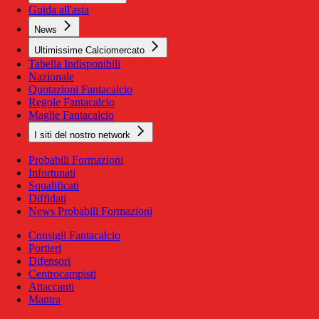
Guida all'asta
News
Ultimissime Calciomercato
Tabella Indisponibili
Nazionale
Quotazioni Fantacalcio
Regole Fantacalcio
Maglie Fantacalcio
I siti del nostro network
Probabili Formazioni
Infortunati
Squalificati
Diffidati
News Probabili Formazioni
Consigli Fantacalcio
Portieri
Difensori
Centrocampisti
Attaccanti
Mantra