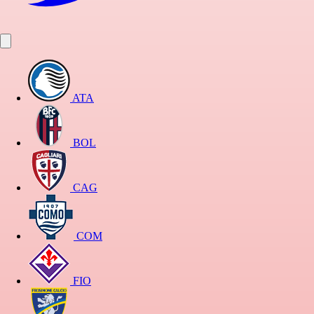
ATA
BOL
CAG
COM
FIO