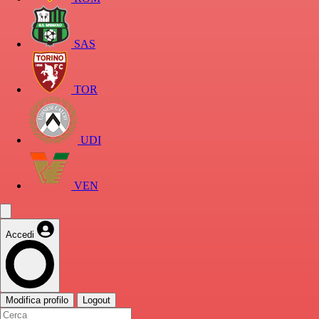
SAS
TOR
UDI
VEN
Accedi
Modifica profilo
Logout