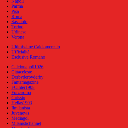
Napoli
Parma
Pisa
Roma
Sassuolo
Torino
Udinese
Verona
Ultimissime Calciomercato
Ufficialità
Esclusive Romano
Calcionapoli1926
Cittaceleste
Derbyderbyderby
Fantamagazine
FCInter1908
Forzaroma
Golssip
Hellas1903
Ilmilanista
Juvenews
Mediagol
Milanistichannel