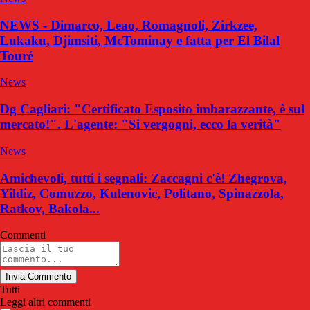
NEWS - Dimarco, Leao, Romagnoli, Zirkzee,
Lukaku, Djimsiti, McTominay e fatta per El Bilal
Touré
News
Dg Cagliari: "Certificato Esposito imbarazzante, è sul
mercato!". L'agente: "Si vergogni, ecco la verità"
News
Amichevoli, tutti i segnali: Zaccagni c'è! Zhegrova,
Yildiz, Comuzzo, Kulenovic, Politano, Spinazzola,
Ratkov, Bakola...
Commenti
Invia Commento
Tutti
Leggi altri commenti