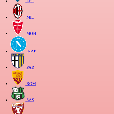
LEC
MIL
MON
NAP
PAR
ROM
SAS