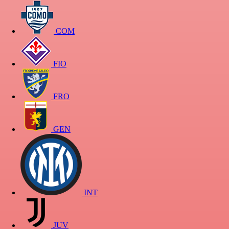
COM
FIO
FRO
GEN
INT
JUV