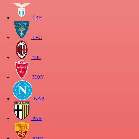
LAZ
LEC
MIL
MON
NAP
PAR
ROM