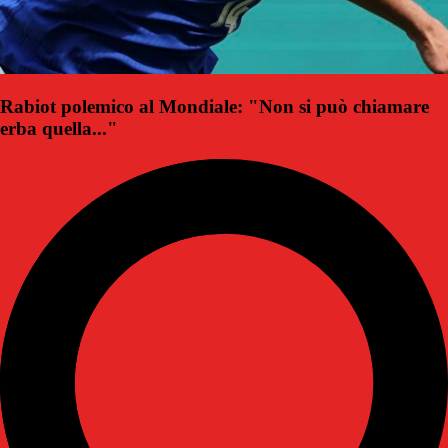
Rabiot polemico al Mondiale: "Non si può chiamare
erba quella..."