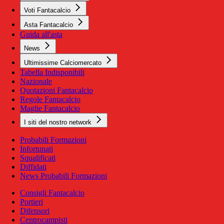
Voti Fantacalcio
Asta Fantacalcio
Guida all'asta
News
Ultimissime Calciomercato
Tabella Indisponibili
Nazionale
Quotazioni Fantacalcio
Regole Fantacalcio
Maglie Fantacalcio
I siti del nostro network
Probabili Formazioni
Infortunati
Squalificati
Diffidati
News Probabili Formazioni
Consigli Fantacalcio
Portieri
Difensori
Centrocampisti