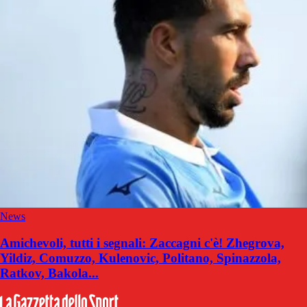
News
Amichevoli, tutti i segnali: Zaccagni c'è! Zhegrova,
Yildiz, Comuzzo, Kulenovic, Politano, Spinazzola,
Ratkov, Bakola...