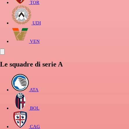
TOR
UDI
VEN
Le squadre di serie A
ATA
BOL
CAG