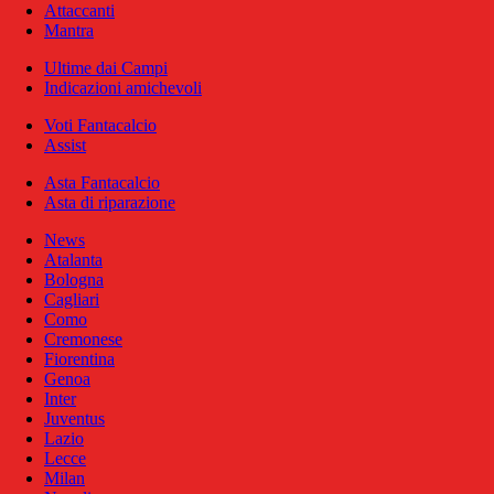
Attaccanti
Mantra
Ultime dai Campi
Indicazioni amichevoli
Voti Fantacalcio
Assist
Asta Fantacalcio
Asta di riparazione
News
Atalanta
Bologna
Cagliari
Como
Cremonese
Fiorentina
Genoa
Inter
Juventus
Lazio
Lecce
Milan