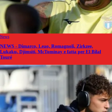
News
NEWS - Dimarco, Leao, Romagnoli, Zirkzee,
Lukaku, Djimsiti, McTominay e fatta per El Bilal
Touré