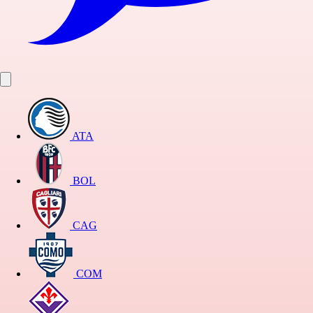
ATA
BOL
CAG
COM