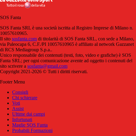
SOS Fanta
SOS Fanta SRL è una società iscritta al Registro Imprese di Milano n.
10057610965.
Il sito
sosfanta.com
di titolarità di SOS Fanta SRL, con sede a Milano,
via Paleocapa 6, C.F./PI 10057610965 è affiliato al network Gazzanet
di RCS Mediagroup S.p.a..
Unico responsabile dei contenuti (testi, foto, video e grafiche) è SOS
Fanta SRL; per ogni comunicazione avente ad oggetto i contenuti del
sito scrivere a
sosfanta@gmail.com
Copyright 2021-2026 © Tutti i diritti riservati.
Footer Menu
Consigli
Chi schierare
Voti
Assist
Ultime dai campi
Infortunati
Maglie SOS Fanta
Probabili Formazioni