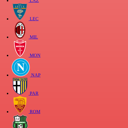
LAZ
LEC
MIL
MON
NAP
PAR
ROM