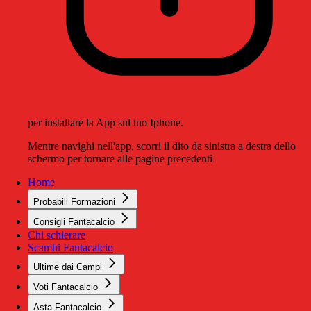
per installare la App sul tuo Iphone.
Mentre navighi nell'app, scorri il dito da sinistra a destra dello
schermo per tornare alle pagine precedenti
Home
Probabili Formazioni
Consigli Fantacalcio
Chi schierare
Scambi Fantacalcio
Ultime dai Campi
Voti Fantacalcio
Asta Fantacalcio