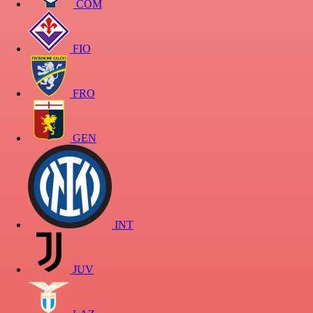
COM
FIO
FRO
GEN
INT
JUV