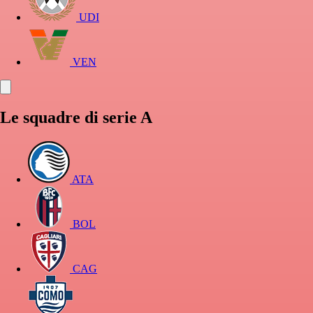
UDI
VEN
Le squadre di serie A
ATA
BOL
CAG