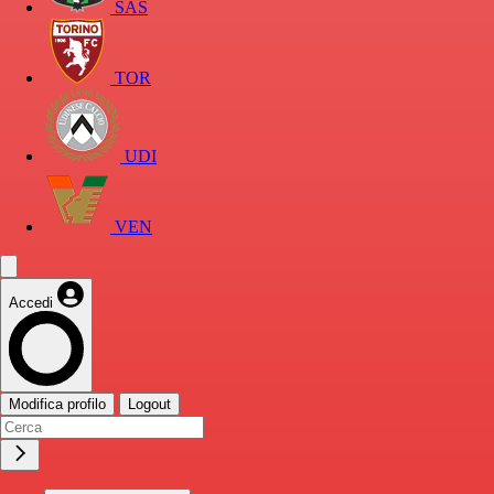
SAS
TOR
UDI
VEN
Accedi
Modifica profilo
Logout