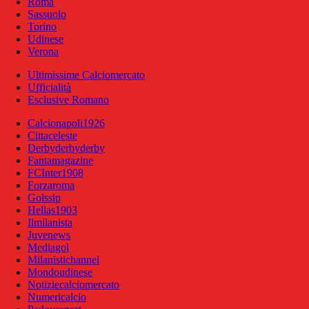
Roma
Sassuolo
Torino
Udinese
Verona
Ultimissime Calciomercato
Ufficialità
Esclusive Romano
Calcionapoli1926
Cittaceleste
Derbyderbyderby
Fantamagazine
FCInter1908
Forzaroma
Golssip
Hellas1903
Ilmilanista
Juvenews
Mediagol
Milanistichannel
Mondoudinese
Notiziecalciomercato
Numericalcio