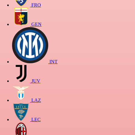
FRO
GEN
INT
JUV
LAZ
LEC