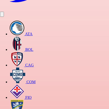
ATA
BOL
CAG
COM
FIO