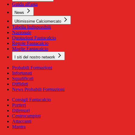
Guida all'asta
News
Ultimissime Calciomercato
Tabella Indisponibili
Nazionale
Quotazioni Fantacalcio
Regole Fantacalcio
Maglie Fantacalcio
I siti del nostro network
Probabili Formazioni
Infortunati
Squalificati
Diffidati
News Probabili Formazioni
Consigli Fantacalcio
Portieri
Difensori
Centrocampisti
Attaccanti
Mantra