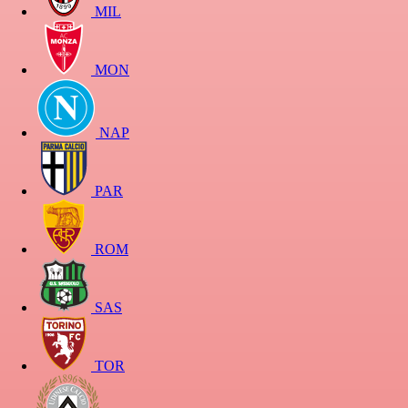
MIL
MON
NAP
PAR
ROM
SAS
TOR