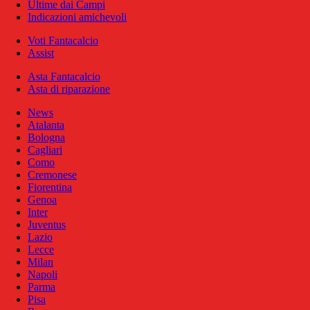
Ultime dai Campi
Indicazioni amichevoli
Voti Fantacalcio
Assist
Asta Fantacalcio
Asta di riparazione
News
Atalanta
Bologna
Cagliari
Como
Cremonese
Fiorentina
Genoa
Inter
Juventus
Lazio
Lecce
Milan
Napoli
Parma
Pisa