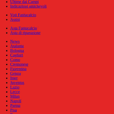
Ultime dai Campi
Indicazioni amichevoli
Voti Fantacalcio
Assist
Asta Fantacalcio
Asta di riparazione
News
Atalanta
Bologna
Cagliari
Como
Cremonese
Fiorentina
Genoa
Inter
Juventus
Lazio
Lecce
Milan
Napoli
Parma
Pisa