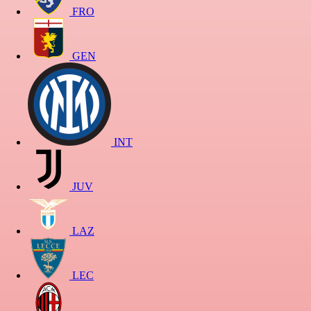
FRO
GEN
INT
JUV
LAZ
LEC