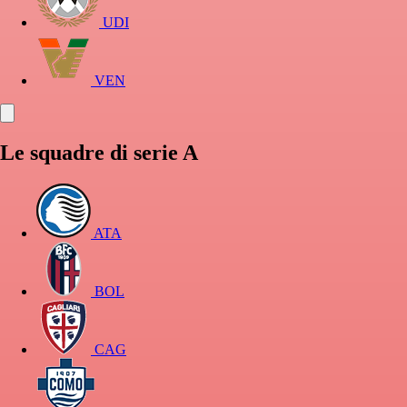
UDI
VEN
Le squadre di serie A
ATA
BOL
CAG