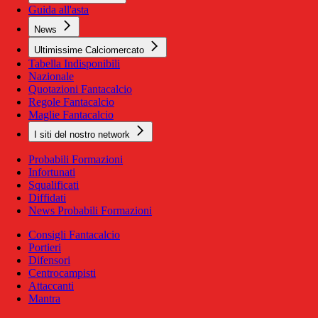
Guida all'asta
News
Ultimissime Calciomercato
Tabella Indisponibili
Nazionale
Quotazioni Fantacalcio
Regole Fantacalcio
Maglie Fantacalcio
I siti del nostro network
Probabili Formazioni
Infortunati
Squalificati
Diffidati
News Probabili Formazioni
Consigli Fantacalcio
Portieri
Difensori
Centrocampisti
Attaccanti
Mantra