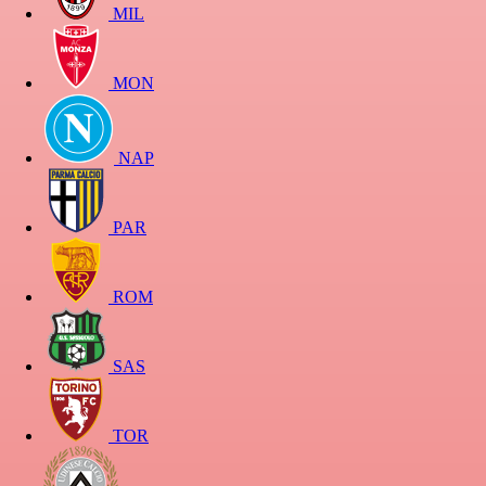
MIL
MON
NAP
PAR
ROM
SAS
TOR