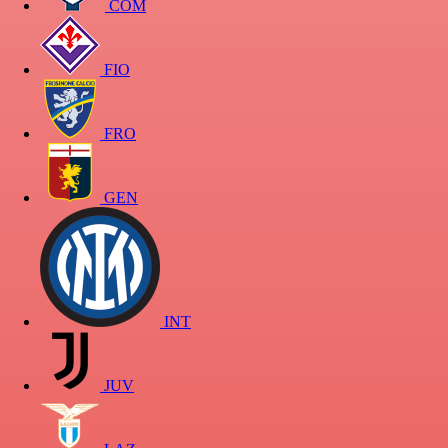
COM
FIO
FRO
GEN
INT
JUV