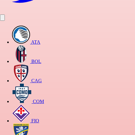
ATA
BOL
CAG
COM
FIO