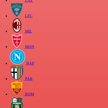
LAZ
LEC
MIL
MON
NAP
PAR
ROM