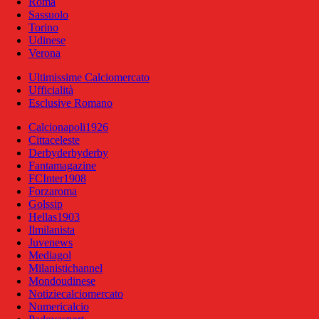
Roma
Sassuolo
Torino
Udinese
Verona
Ultimissime Calciomercato
Ufficialità
Esclusive Romano
Calcionapoli1926
Cittaceleste
Derbyderbyderby
Fantamagazine
FCInter1908
Forzaroma
Golssip
Hellas1903
Ilmilanista
Juvenews
Mediagol
Milanistichannel
Mondoudinese
Notiziecalciomercato
Numericalcio