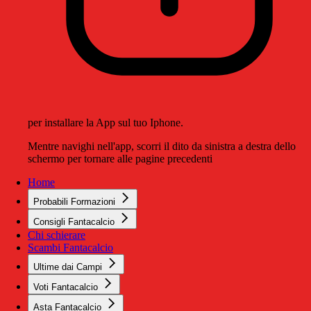
per installare la App sul tuo Iphone.
Mentre navighi nell'app, scorri il dito da sinistra a destra dello
schermo per tornare alle pagine precedenti
Home
Probabili Formazioni
Consigli Fantacalcio
Chi schierare
Scambi Fantacalcio
Ultime dai Campi
Voti Fantacalcio
Asta Fantacalcio