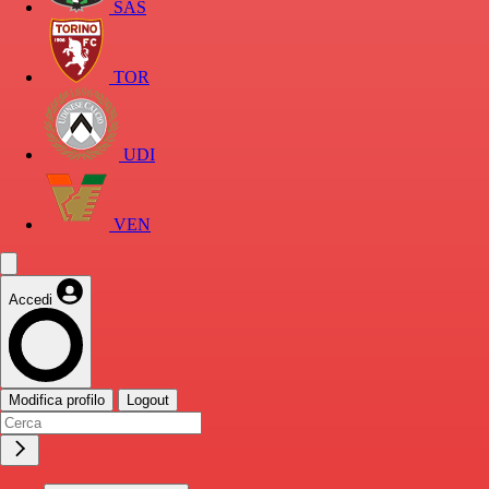
SAS
TOR
UDI
VEN
Accedi
Modifica profilo
Logout