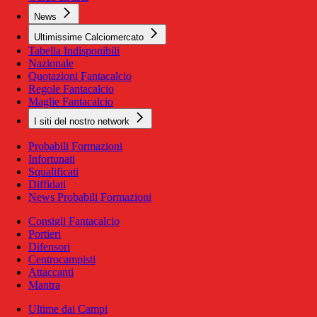
News
Ultimissime Calciomercato
Tabella Indisponibili
Nazionale
Quotazioni Fantacalcio
Regole Fantacalcio
Maglie Fantacalcio
I siti del nostro network
Probabili Formazioni
Infortunati
Squalificati
Diffidati
News Probabili Formazioni
Consigli Fantacalcio
Portieri
Difensori
Centrocampisti
Attaccanti
Mantra
Ultime dai Campi