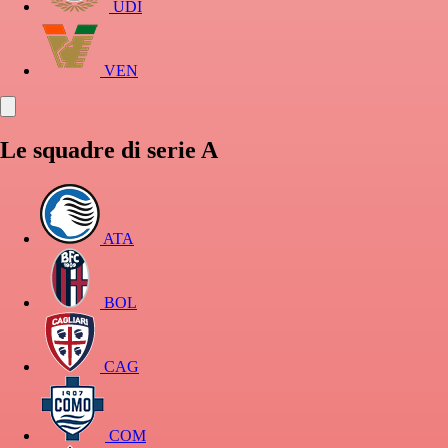
UDI
VEN
Le squadre di serie A
ATA
BOL
CAG
COM