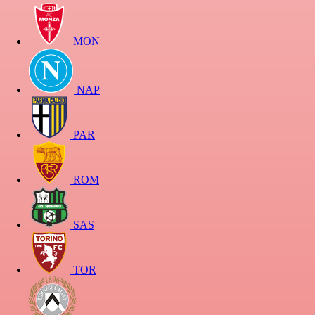
MON
NAP
PAR
ROM
SAS
TOR