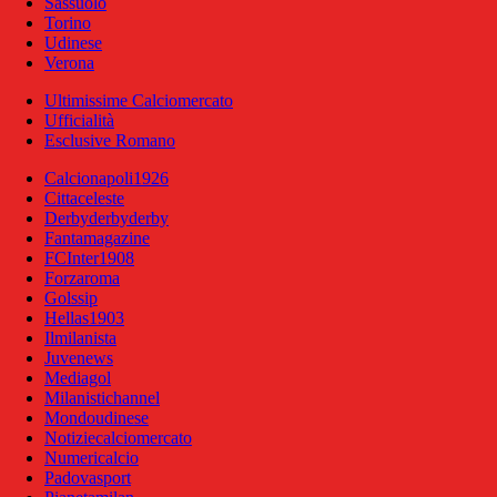
Sassuolo
Torino
Udinese
Verona
Ultimissime Calciomercato
Ufficialità
Esclusive Romano
Calcionapoli1926
Cittaceleste
Derbyderbyderby
Fantamagazine
FCInter1908
Forzaroma
Golssip
Hellas1903
Ilmilanista
Juvenews
Mediagol
Milanistichannel
Mondoudinese
Notiziecalciomercato
Numericalcio
Padovasport