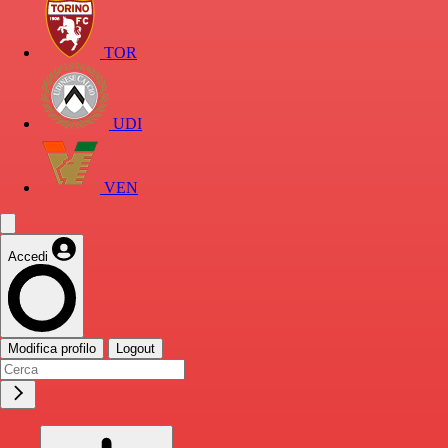
TOR
UDI
VEN
Accedi
Modifica profilo
Logout