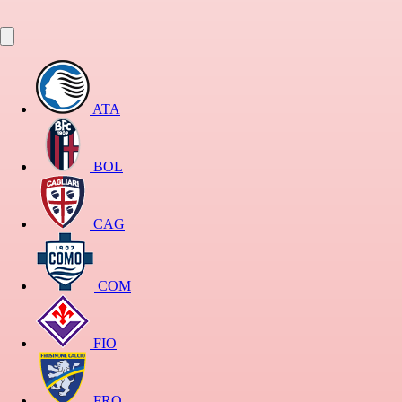
ATA
BOL
CAG
COM
FIO
FRO