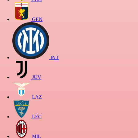
GEN
INT
JUV
LAZ
LEC
MIL