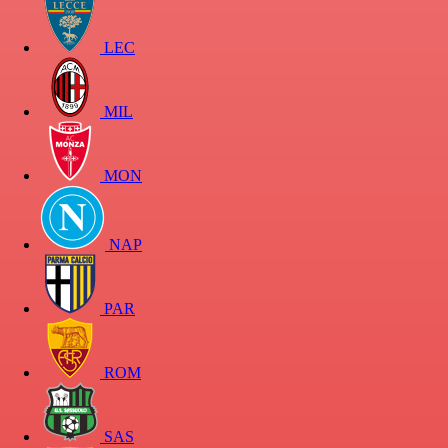
LEC
MIL
MON
NAP
PAR
ROM
SAS