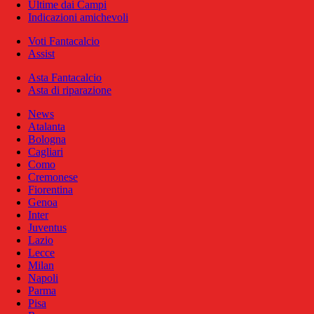
Ultime dai Campi
Indicazioni amichevoli
Voti Fantacalcio
Assist
Asta Fantacalcio
Asta di riparazione
News
Atalanta
Bologna
Cagliari
Como
Cremonese
Fiorentina
Genoa
Inter
Juventus
Lazio
Lecce
Milan
Napoli
Parma
Pisa