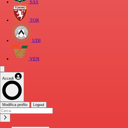
SAS
TOR
UDI
VEN
Accedi
Modifica profilo
Logout