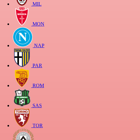
MIL
MON
NAP
PAR
ROM
SAS
TOR