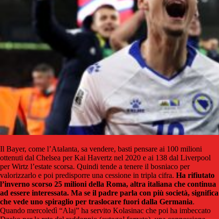
Il Bayer, come l’Atalanta, sa vendere, basti pensare ai 100 milioni
ottenuti dal Chelsea per Kai Havertz nel 2020 e ai 138 dal Liverpool
per Wirtz l’estate scorsa. Quindi tende a tenere il bosniaco per
valorizzarlo e poi predisporre una cessione in tripla cifra.
Ha rifiutato
l’inverno scorso 25 milioni della Roma, altra italiana che continua
ad essere interessata. Ma se il padre parla con più società, significa
che vede uno spiraglio per traslocare fuori dalla Germania
.
Quando mercoledì “Alaj” ha servito Kolasinac che poi ha imbeccato