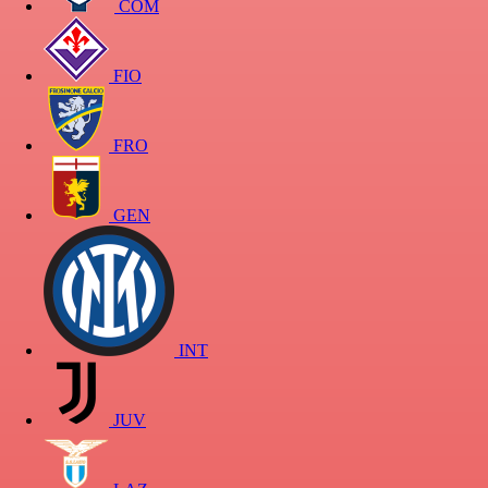
COM
FIO
FRO
GEN
INT
JUV