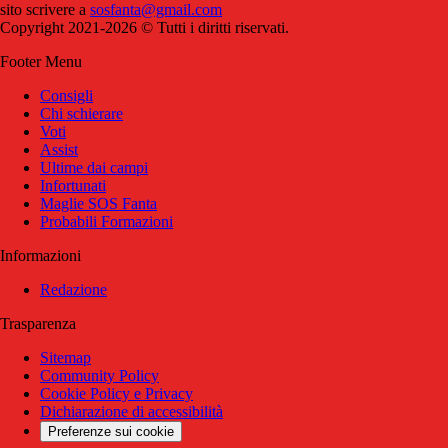
sito scrivere a
sosfanta@gmail.com
Copyright 2021-2026 © Tutti i diritti riservati.
Footer Menu
Consigli
Chi schierare
Voti
Assist
Ultime dai campi
Infortunati
Maglie SOS Fanta
Probabili Formazioni
Informazioni
Redazione
Trasparenza
Sitemap
Community Policy
Cookie Policy e Privacy
Dichiarazione di accessibilità
Preferenze sui cookie