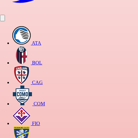
ATA
BOL
CAG
COM
FIO