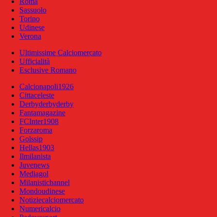
Roma
Sassuolo
Torino
Udinese
Verona
Ultimissime Calciomercato
Ufficialità
Esclusive Romano
Calcionapoli1926
Cittaceleste
Derbyderbyderby
Fantamagazine
FCInter1908
Forzaroma
Golssip
Hellas1903
Ilmilanista
Juvenews
Mediagol
Milanistichannel
Mondoudinese
Notiziecalciomercato
Numericalcio