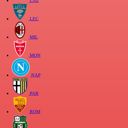
LAZ
LEC
MIL
MON
NAP
PAR
ROM