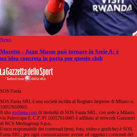
News
Moretto - Juan Musso può tornare in Serie A: è
un'idea concreta in porta per questo club
SOS Fanta
SOS Fanta SRL è una società iscritta al Registro Imprese di Milano n.
10057610965.
Il sito
sosfanta.com
di titolarità di SOS Fanta SRL, con sede a Milano,
via Paleocapa 6, C.F./PI 10057610965 è affiliato al network Gazzanet
di RCS Mediagroup S.p.a..
Unico responsabile dei contenuti (testi, foto, video e grafiche) è SOS
Fanta SRL; per ogni comunicazione avente ad oggetto i contenuti del