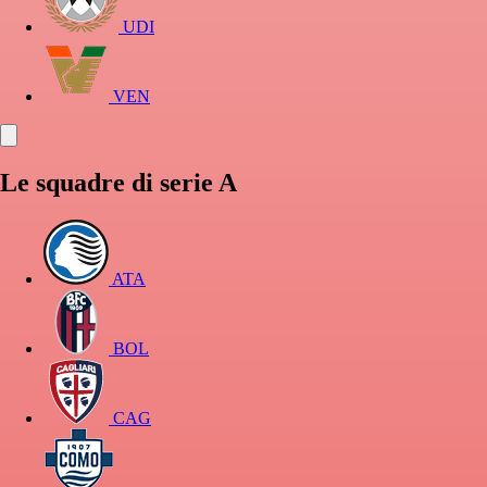
UDI
VEN
Le squadre di serie A
ATA
BOL
CAG