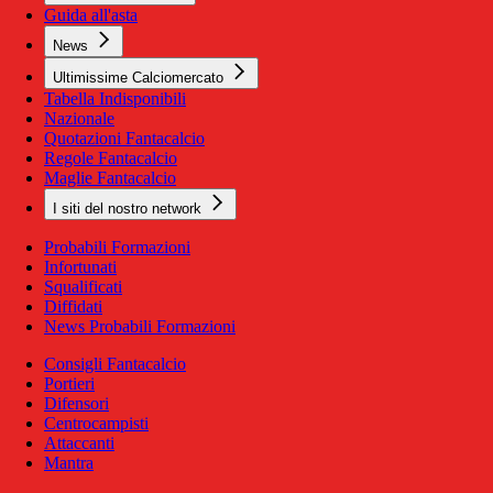
Guida all'asta
News
Ultimissime Calciomercato
Tabella Indisponibili
Nazionale
Quotazioni Fantacalcio
Regole Fantacalcio
Maglie Fantacalcio
I siti del nostro network
Probabili Formazioni
Infortunati
Squalificati
Diffidati
News Probabili Formazioni
Consigli Fantacalcio
Portieri
Difensori
Centrocampisti
Attaccanti
Mantra