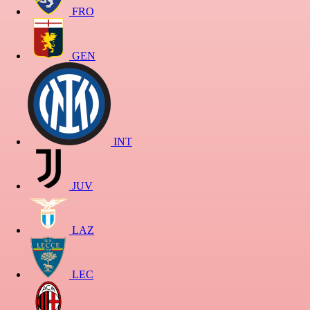
FRO
GEN
INT
JUV
LAZ
LEC