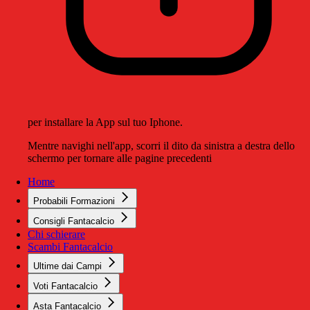
per installare la App sul tuo Iphone.
Mentre navighi nell'app, scorri il dito da sinistra a destra dello
schermo per tornare alle pagine precedenti
Home
Probabili Formazioni
Consigli Fantacalcio
Chi schierare
Scambi Fantacalcio
Ultime dai Campi
Voti Fantacalcio
Asta Fantacalcio