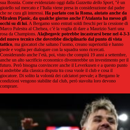
sua Bosnia. Come evidenziato oggi dalla
Gazzetta dello Sport
, "è un
gioiello sul mercato e l’Italia viene presa in considerazione dal padre
che ne cura gli interessi.
Ha parlato con la Roma, aiutato anche da
Miralem Pjanic, da qualche giorno anche l’Atalanta ha messo gli
occhi su di lui
. A Bergamo sono entrati soldi freschi per la cessione di
Marco Palestra al Chelsea, c’è la voglia di dare a Maurizio Sarri una
rosa da Champions.
Alajbegovic potrebbe incastrarsi bene nel 4-3-3
del nuovo tecnico che dovrebbe disciplinarlo dal punto di vista
tattico
, ma giocatori che saltano l’uomo, creano superiorità e hanno
piede e voglia per dialogare con la squadra sono ricercati.
Considerando anche l’età, poi, visto che compirà 19 anni a settembre,
anche un alto sacrificio economico diventerebbe un investimento per il
futuro. Però bisogna convincere anche il Leverkusen e a questo punto
si andrebbe alla classica disputa tra cosa vuole il club e cosa il
giocatore. Di solito la volontà dei calciatori prevale; a Bergamo le
condizioni vengono stabilite dal club, però stavolta loro devono
comprare.