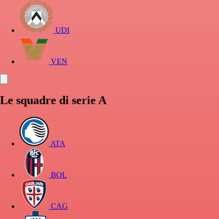
UDI
VEN
Le squadre di serie A
ATA
BOL
CAG