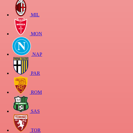
MIL
MON
NAP
PAR
ROM
SAS
TOR