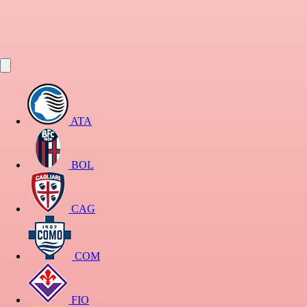
ATA
BOL
CAG
COM
FIO