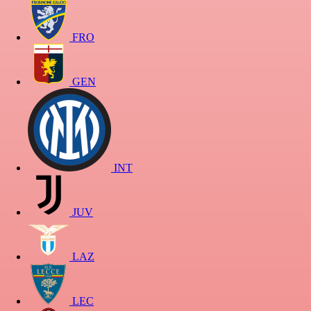
FRO
GEN
INT
JUV
LAZ
LEC