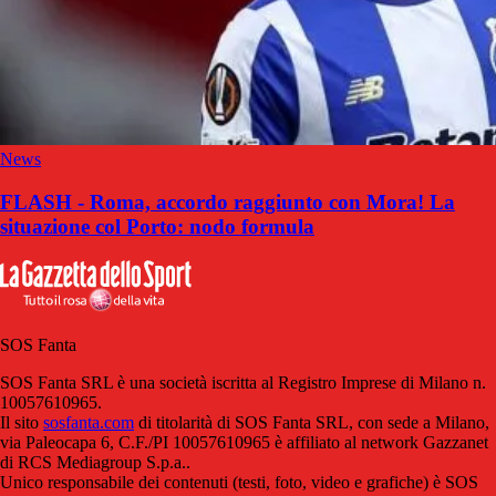
News
FLASH - Roma, accordo raggiunto con Mora! La
situazione col Porto: nodo formula
SOS Fanta
SOS Fanta SRL è una società iscritta al Registro Imprese di Milano n.
10057610965.
Il sito
sosfanta.com
di titolarità di SOS Fanta SRL, con sede a Milano,
via Paleocapa 6, C.F./PI 10057610965 è affiliato al network Gazzanet
di RCS Mediagroup S.p.a..
Unico responsabile dei contenuti (testi, foto, video e grafiche) è SOS