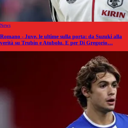
News
Romano - Juve, le ultime sulla porta: da Suzuki alla
verità su Trubin e Atubolu. E per Di Gregorio…