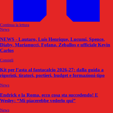
Continua la lettura
News
NEWS - Lautaro, Luis Henrique, Lucumi, Spence,
Diaby, Marianucci, Fofana, Zeballos e ufficiale Kevin
Carlos
Consigli
Kit per l’asta al fantacalcio 2026-27: dalla guida a
rigoristi, tiratori, portieri, budget e formazioni-tipo
News
Endrick e la Roma, ecco cosa sta succedendo! E
Wesley: “Mi piacerebbe vederlo qui”
News