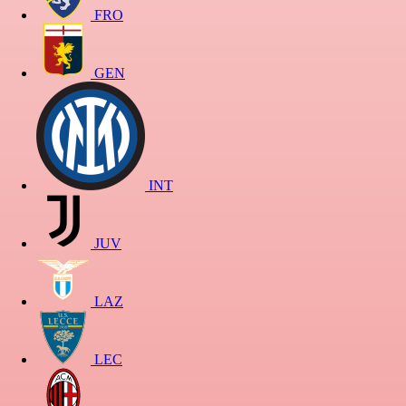
FRO
GEN
INT
JUV
LAZ
LEC