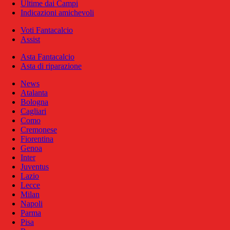
Ultime dai Campi
Indicazioni amichevoli
Voti Fantacalcio
Assist
Asta Fantacalcio
Asta di riparazione
News
Atalanta
Bologna
Cagliari
Como
Cremonese
Fiorentina
Genoa
Inter
Juventus
Lazio
Lecce
Milan
Napoli
Parma
Pisa