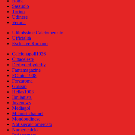
Roma
Sassuolo
Torino
Udinese
Verona
Ultimissime Calciomercato
Ufficialità
Esclusive Romano
Calcionapoli1926
Cittaceleste
Derbyderbyderby
Fantamagazine
FCInter1908
Forzaroma
Golssip
Hellas1903
Ilmilanista
Juvenews
Mediagol
Milanistichannel
Mondoudinese
Notiziecalciomercato
Numericalcio