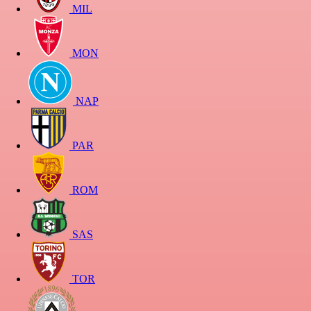
MIL
MON
NAP
PAR
ROM
SAS
TOR