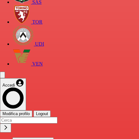
SAS
TOR
UDI
VEN
Accedi
Modifica profilo
Logout