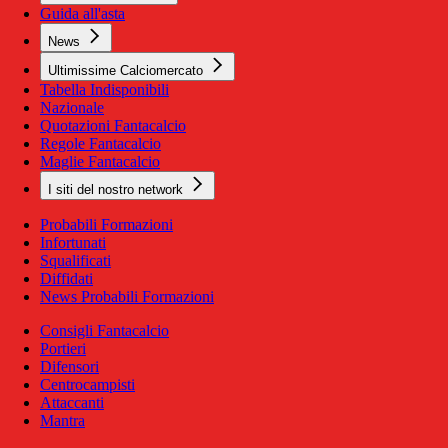
Guida all'asta
News
Ultimissime Calciomercato
Tabella Indisponibili
Nazionale
Quotazioni Fantacalcio
Regole Fantacalcio
Maglie Fantacalcio
I siti del nostro network
Probabili Formazioni
Infortunati
Squalificati
Diffidati
News Probabili Formazioni
Consigli Fantacalcio
Portieri
Difensori
Centrocampisti
Attaccanti
Mantra