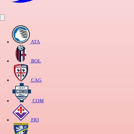
ATA
BOL
CAG
COM
FIO