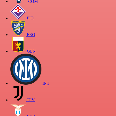
COM
FIO
FRO
GEN
INT
JUV