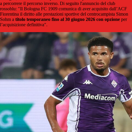
a percorrere il percorso inverso. Di seguito l'annuncio del club
rossoblu: "Il Bologna FC 1909 comunica di aver acquisito dall’ACF
Fiorentina il diritto alle prestazioni sportive del centrocampista Simon
Sohm a
titolo temporaneo fino al 30 giugno 2026 con opzione
per
l’acquisizione definitiva".