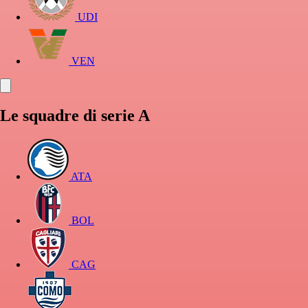
UDI
VEN
Le squadre di serie A
ATA
BOL
CAG