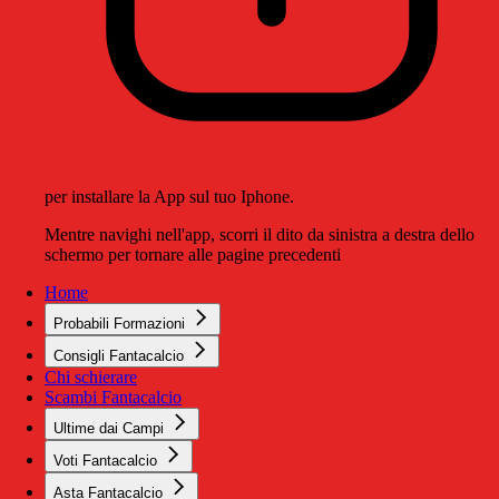
per installare la App sul tuo Iphone.
Mentre navighi nell'app, scorri il dito da sinistra a destra dello
schermo per tornare alle pagine precedenti
Home
Probabili Formazioni
Consigli Fantacalcio
Chi schierare
Scambi Fantacalcio
Ultime dai Campi
Voti Fantacalcio
Asta Fantacalcio