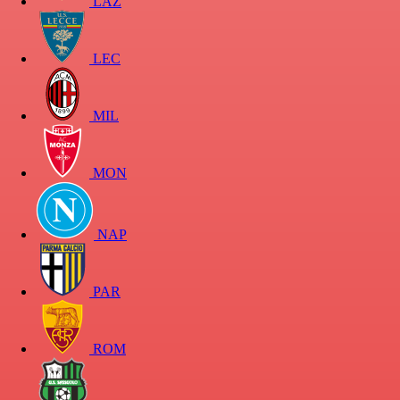
LAZ
LEC
MIL
MON
NAP
PAR
ROM