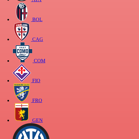
BOL
CAG
COM
FIO
FRO
GEN