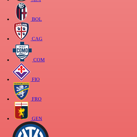
BOL
CAG
COM
FIO
FRO
GEN