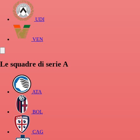
UDI
VEN
Le squadre di serie A
ATA
BOL
CAG