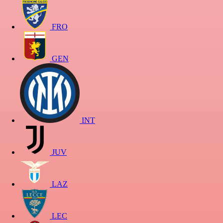
FRO
GEN
INT
JUV
LAZ
LEC