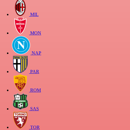
MIL
MON
NAP
PAR
ROM
SAS
TOR