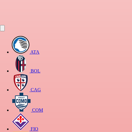
ATA
BOL
CAG
COM
FIO