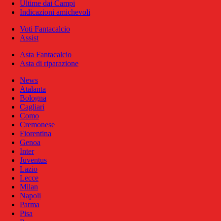
Ultime dai Campi
Indicazioni amichevoli
Voti Fantacalcio
Assist
Asta Fantacalcio
Asta di riparazione
News
Atalanta
Bologna
Cagliari
Como
Cremonese
Fiorentina
Genoa
Inter
Juventus
Lazio
Lecce
Milan
Napoli
Parma
Pisa