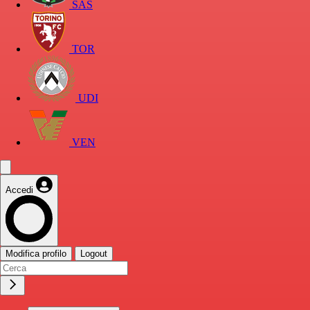
SAS
TOR
UDI
VEN
Accedi
Modifica profilo
Logout