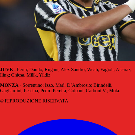
JUVE
- Perin; Danilo, Rugani, Alex Sandro; Weah, Fagioli, Alcaraz,
Iling; Chiesa, Milik, Yildiz.
MONZA
- Sorrentino; Izzo, Marì, D’Ambrosio; Birindelli,
Gagliardini, Pessina, Pedro Pereira; Colpani, Carboni V.; Mota.
© RIPRODUZIONE RISERVATA