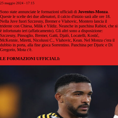
25 maggio 2024 - 17:15
Sono state annunciate le formazioni ufficiali di
Juventus-Monza
.
Queste le scelte dei due allenatori, il calcio d'inizio sarà alle ore 18.
Nella Juve fuori Szczesny, Bremer e Vlahovic, Montero lancia il
tridente con Chiesa, Milik e Yildiz. Neanche in panchina Rabiot, che si
è infortunato ieri (affaticamento). Gli altri sono a disposizione:
Szczesny, Pinsoglio, Bremer, Gatti, Djaló, Locatelli, Kostić,
McKennie, Miretti, Nicolussi C., Vlahovic, Kean. Nel Monza c'era il
dubbio in porta, alla fine gioca Sorrentino. Panchina per Djuric e Di
Gregorio, Mota c'è.
LE FORMAZIONI UFFICIALI: