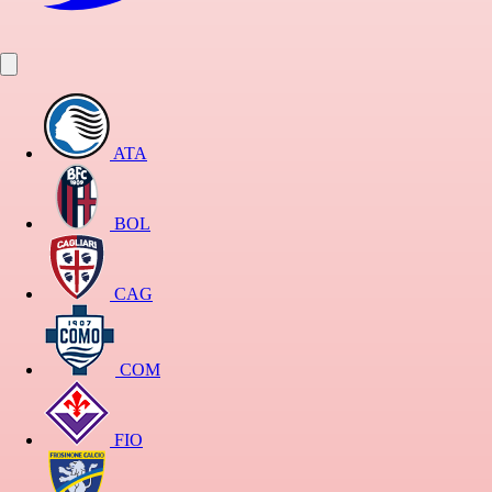
ATA
BOL
CAG
COM
FIO