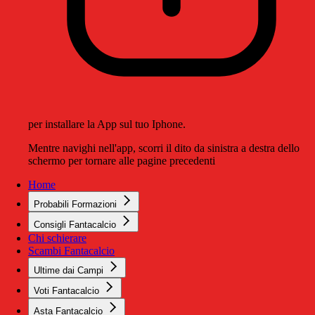
per installare la App sul tuo Iphone.
Mentre navighi nell'app, scorri il dito da sinistra a destra dello
schermo per tornare alle pagine precedenti
Home
Probabili Formazioni
Consigli Fantacalcio
Chi schierare
Scambi Fantacalcio
Ultime dai Campi
Voti Fantacalcio
Asta Fantacalcio