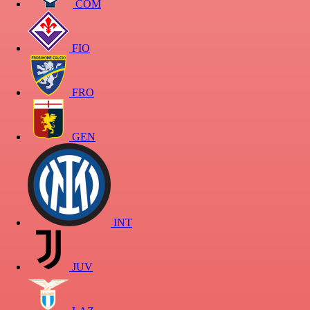
COM
FIO
FRO
GEN
INT
JUV