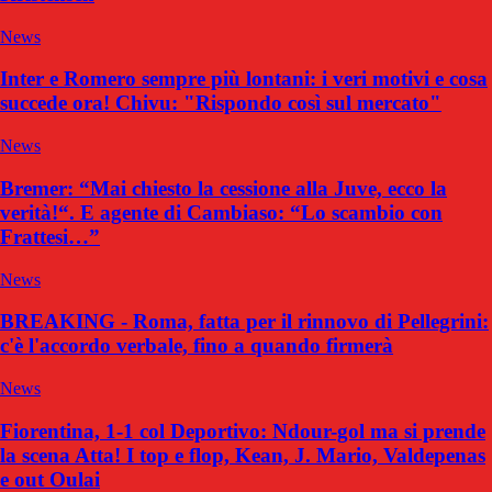
News
Inter e Romero sempre più lontani: i veri motivi e cosa
succede ora! Chivu: "Rispondo così sul mercato"
News
Bremer: “Mai chiesto la cessione alla Juve, ecco la
verità!“. E agente di Cambiaso: “Lo scambio con
Frattesi…”
News
BREAKING - Roma, fatta per il rinnovo di Pellegrini:
c'è l'accordo verbale, fino a quando firmerà
News
Fiorentina, 1-1 col Deportivo: Ndour-gol ma si prende
la scena Atta! I top e flop, Kean, J. Mario, Valdepenas
e out Oulai