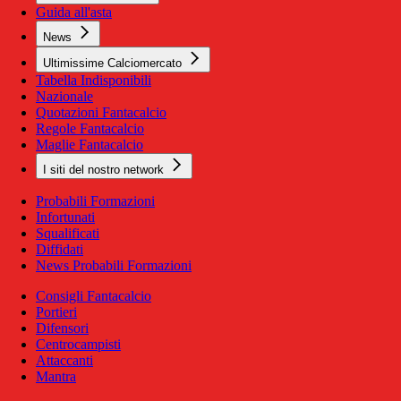
Guida all'asta
News
Ultimissime Calciomercato
Tabella Indisponibili
Nazionale
Quotazioni Fantacalcio
Regole Fantacalcio
Maglie Fantacalcio
I siti del nostro network
Probabili Formazioni
Infortunati
Squalificati
Diffidati
News Probabili Formazioni
Consigli Fantacalcio
Portieri
Difensori
Centrocampisti
Attaccanti
Mantra