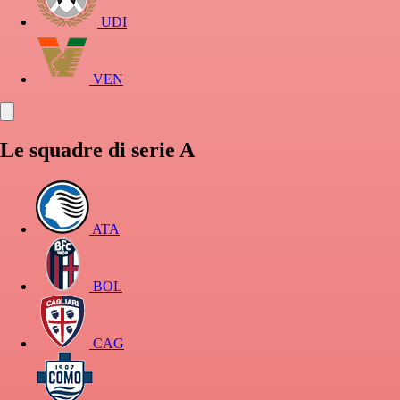
UDI
VEN
Le squadre di serie A
ATA
BOL
CAG