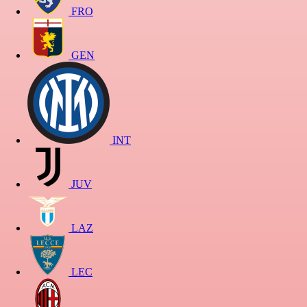
FRO
GEN
INT
JUV
LAZ
LEC