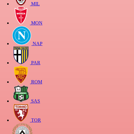
MIL
MON
NAP
PAR
ROM
SAS
TOR