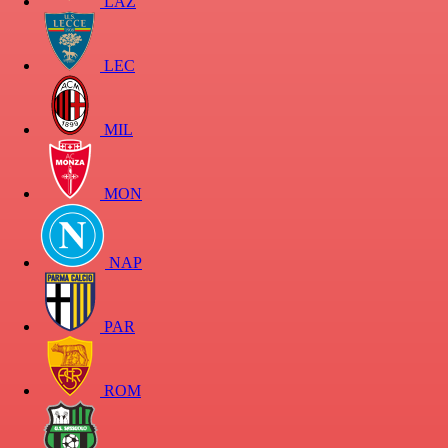
LAZ
LEC
MIL
MON
NAP
PAR
ROM