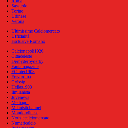
Roma
Sassuolo
Torino
Udinese
Verona
Ultimissime Calciomercato
Ufficialità
Esclusive Romano
Calcionapoli1926
Cittaceleste
Derbyderbyderby
Fantamagazine
FCInter1908
Forzaroma
Golssip
Hellas1903
Ilmilanista
Juvenews
Mediagol
Milanistichannel
Mondoudinese
Notiziecalciomercato
Numericalcio