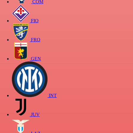
COM
FIO
FRO
GEN
INT
JUV