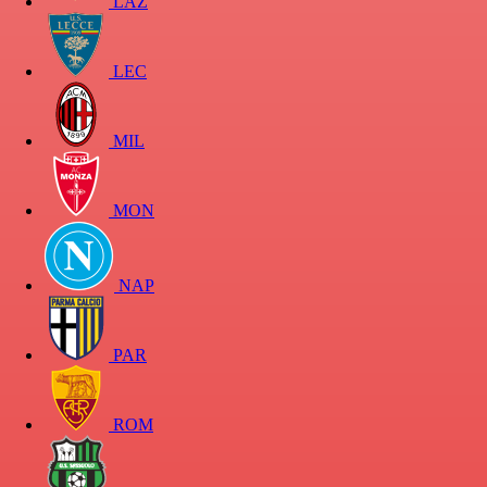
LAZ
LEC
MIL
MON
NAP
PAR
ROM