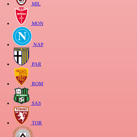
MIL
MON
NAP
PAR
ROM
SAS
TOR