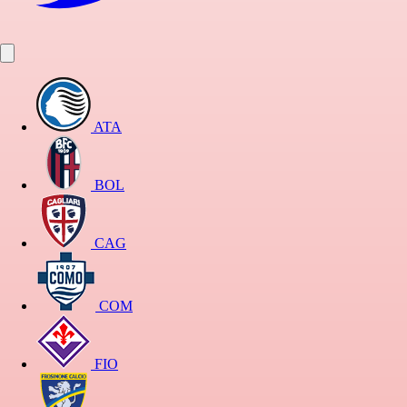
ATA
BOL
CAG
COM
FIO