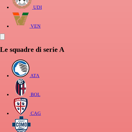
UDI
VEN
Le squadre di serie A
ATA
BOL
CAG