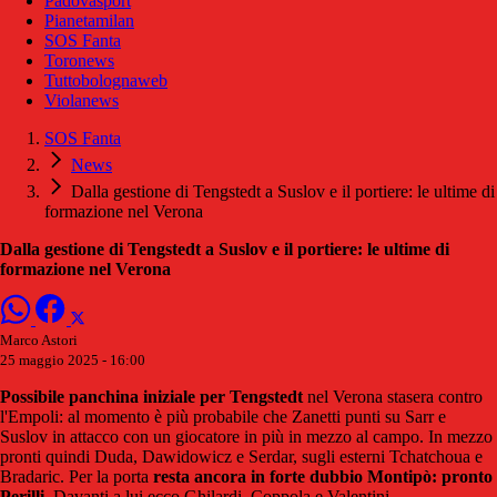
Padovasport
Pianetamilan
SOS Fanta
Toronews
Tuttobolognaweb
Violanews
SOS Fanta
News
Dalla gestione di Tengstedt a Suslov e il portiere: le ultime di
formazione nel Verona
Dalla gestione di Tengstedt a Suslov e il portiere: le ultime di
formazione nel Verona
Marco Astori
25 maggio 2025 - 16:00
Possibile panchina iniziale per Tengstedt
nel Verona stasera contro
l'Empoli: al momento è più probabile che Zanetti punti su Sarr e
Suslov in attacco con un giocatore in più in mezzo al campo. In mezzo
pronti quindi Duda, Dawidowicz e Serdar, sugli esterni Tchatchoua e
Bradaric. Per la porta
resta ancora in forte dubbio Montipò: pronto
Perilli
. Davanti a lui ecco Ghilardi, Coppola e Valentini.