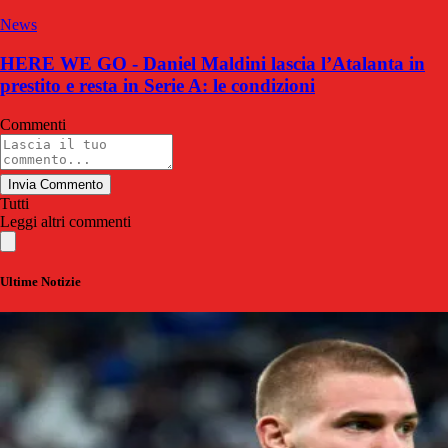
News
HERE WE GO - Daniel Maldini lascia l’Atalanta in
prestito e resta in Serie A: le condizioni
Commenti
Invia Commento
Tutti
Leggi altri commenti
Ultime Notizie