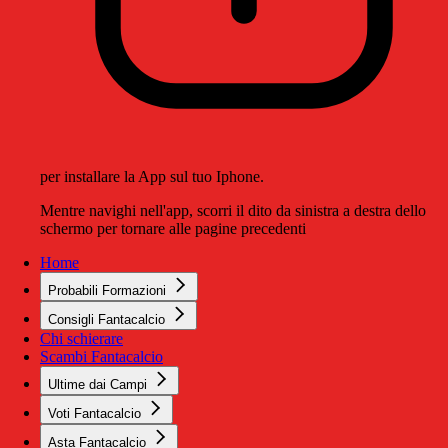
per installare la App sul tuo Iphone.
Mentre navighi nell'app, scorri il dito da sinistra a destra dello
schermo per tornare alle pagine precedenti
Home
Probabili Formazioni
Consigli Fantacalcio
Chi schierare
Scambi Fantacalcio
Ultime dai Campi
Voti Fantacalcio
Asta Fantacalcio