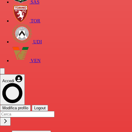
SAS
TOR
UDI
VEN
Accedi
Modifica profilo
Logout