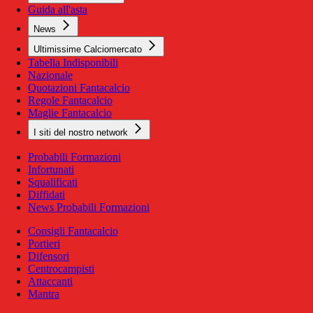
Guida all'asta
News
Ultimissime Calciomercato
Tabella Indisponibili
Nazionale
Quotazioni Fantacalcio
Regole Fantacalcio
Maglie Fantacalcio
I siti del nostro network
Probabili Formazioni
Infortunati
Squalificati
Diffidati
News Probabili Formazioni
Consigli Fantacalcio
Portieri
Difensori
Centrocampisti
Attaccanti
Mantra