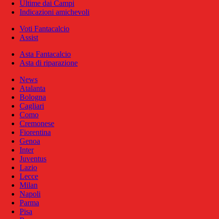
Ultime dai Campi
Indicazioni amichevoli
Voti Fantacalcio
Assist
Asta Fantacalcio
Asta di riparazione
News
Atalanta
Bologna
Cagliari
Como
Cremonese
Fiorentina
Genoa
Inter
Juventus
Lazio
Lecce
Milan
Napoli
Parma
Pisa