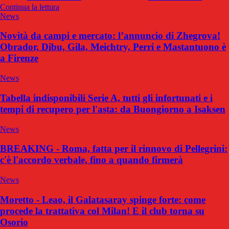
Continua la lettura
News
Novità da campi e mercato: l’annuncio di Zhegrova!
Obrador, Dibu, Gila, Meichtry, Perri e Mastantuono è
a Firenze
News
Tabella indisponibili Serie A, tutti gli infortunati e i
tempi di recupero per l'asta: da Buongiorno a Isaksen
News
BREAKING - Roma, fatta per il rinnovo di Pellegrini:
c'è l'accordo verbale, fino a quando firmerà
News
Moretto - Leao, il Galatasaray spinge forte: come
procede la trattativa col Milan! E il club torna su
Osorio