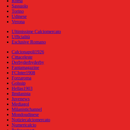
Roma
Sassuolo
Torino
Udinese
Verona
Ultimissime Calciomercato
Ufficialità
Esclusive Romano
Calcionapoli1926
Cittaceleste
Derbyderbyderby
Fantamagazine
FCInter1908
Forzaroma
Golssip
Hellas1903
Ilmilanista
Juvenews
Mediagol
Milanistichannel
Mondoudinese
Notiziecalciomercato
Numericalcio