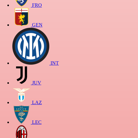
FRO
GEN
INT
JUV
LAZ
LEC