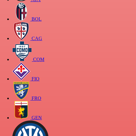
BOL
CAG
COM
FIO
FRO
GEN