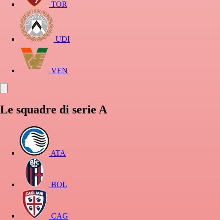
TOR
UDI
VEN
Le squadre di serie A
ATA
BOL
CAG