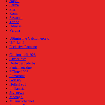
Napoli
Parma
Pisa
Roma
Sassuolo
Torino
Udinese
Verona
Ultimissime Calciomercato
Ufficialità
Esclusive Romano
Calcionapoli1926
Cittaceleste
Derbyderbyderby
Fantamagazine
FCInter1908
Forzaroma
Golssip
Hellas1903
Ilmilanista
Juvenews
Mediagol
Milanistichannel