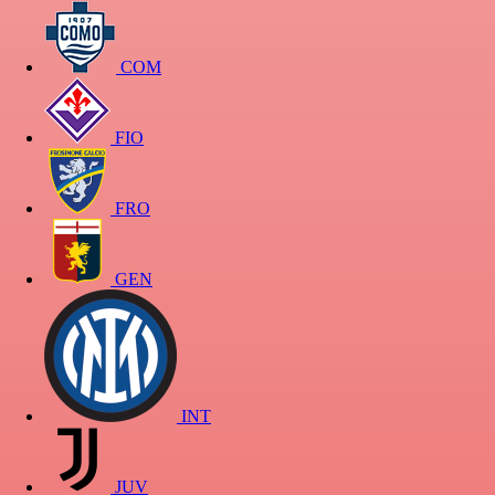
COM
FIO
FRO
GEN
INT
JUV