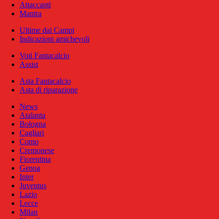
Attaccanti
Mantra
Ultime dai Campi
Indicazioni amichevoli
Voti Fantacalcio
Assist
Asta Fantacalcio
Asta di riparazione
News
Atalanta
Bologna
Cagliari
Como
Cremonese
Fiorentina
Genoa
Inter
Juventus
Lazio
Lecce
Milan