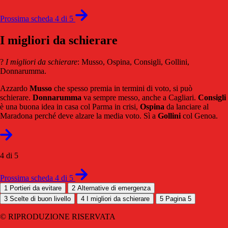
Prossima scheda 4 di 5
I migliori da schierare
?
I migliori da schierare
: Musso, Ospina, Consigli, Gollini,
Donnarumma.
Azzardo
Musso
che spesso premia in termini di voto, si può
schierare.
Donnarumma
va sempre messo, anche a Cagliari.
Consigli
è una buona idea in casa col Parma in crisi,
Ospina
da lanciare al
Maradona perché deve alzare la media voto. Sì a
Gollini
col Genoa.
4 di 5
Prossima scheda 4 di 5
1
Portieri da evitare
2
Alternative di emergenza
3
Scelte di buon livello
4
I migliori da schierare
5
Pagina 5
© RIPRODUZIONE RISERVATA