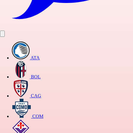
ATA
BOL
CAG
COM