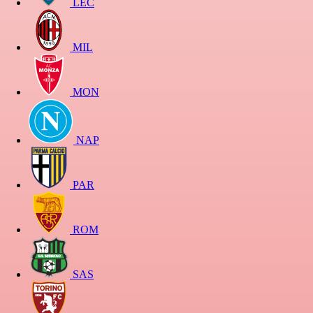
LEC
MIL
MON
NAP
PAR
ROM
SAS