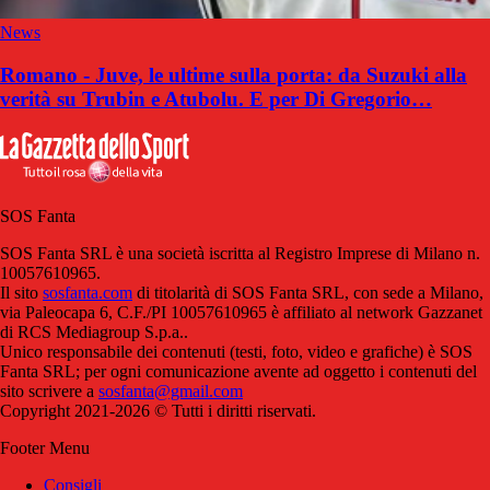
News
Romano - Juve, le ultime sulla porta: da Suzuki alla
verità su Trubin e Atubolu. E per Di Gregorio…
SOS Fanta
SOS Fanta SRL è una società iscritta al Registro Imprese di Milano n.
10057610965.
Il sito
sosfanta.com
di titolarità di SOS Fanta SRL, con sede a Milano,
via Paleocapa 6, C.F./PI 10057610965 è affiliato al network Gazzanet
di RCS Mediagroup S.p.a..
Unico responsabile dei contenuti (testi, foto, video e grafiche) è SOS
Fanta SRL; per ogni comunicazione avente ad oggetto i contenuti del
sito scrivere a
sosfanta@gmail.com
Copyright 2021-2026 © Tutti i diritti riservati.
Footer Menu
Consigli