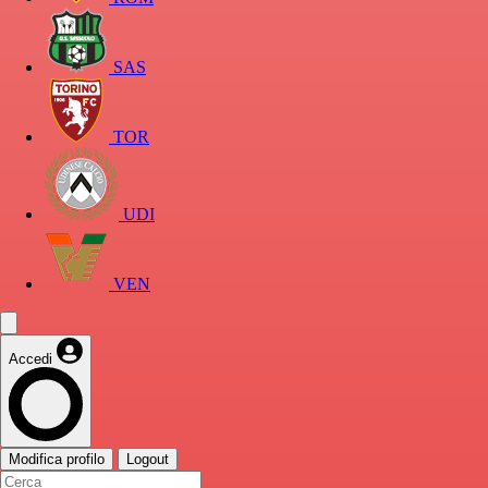
SAS
TOR
UDI
VEN
Accedi
Modifica profilo
Logout