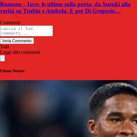
Romano - Juve, le ultime sulla porta: da Suzuki alla
verità su Trubin e Atubolu. E per Di Gregorio…
Commenti
Invia Commento
Tutti
Leggi altri commenti
Ultime Notizie