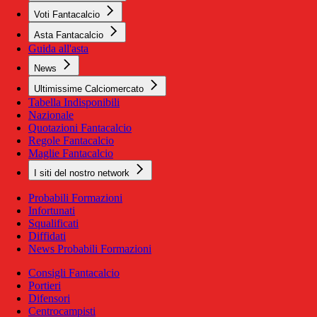
Voti Fantacalcio
Asta Fantacalcio
Guida all'asta
News
Ultimissime Calciomercato
Tabella Indisponibili
Nazionale
Quotazioni Fantacalcio
Regole Fantacalcio
Maglie Fantacalcio
I siti del nostro network
Probabili Formazioni
Infortunati
Squalificati
Diffidati
News Probabili Formazioni
Consigli Fantacalcio
Portieri
Difensori
Centrocampisti