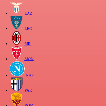
LAZ
LEC
MIL
MON
NAP
PAR
ROM