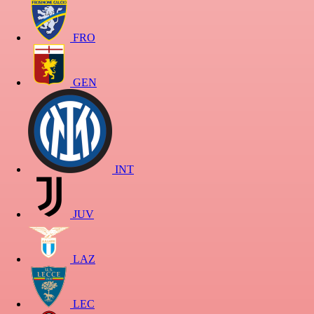
FRO
GEN
INT
JUV
LAZ
LEC