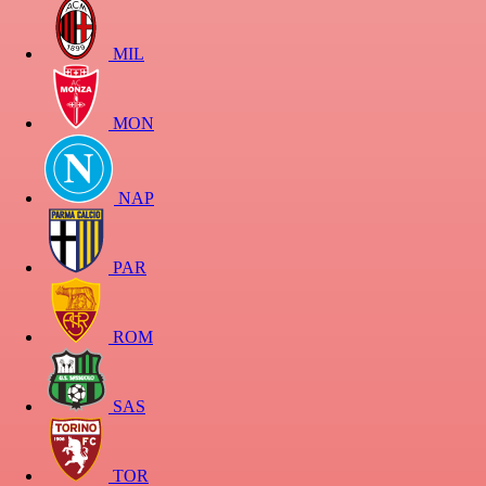
MIL
MON
NAP
PAR
ROM
SAS
TOR