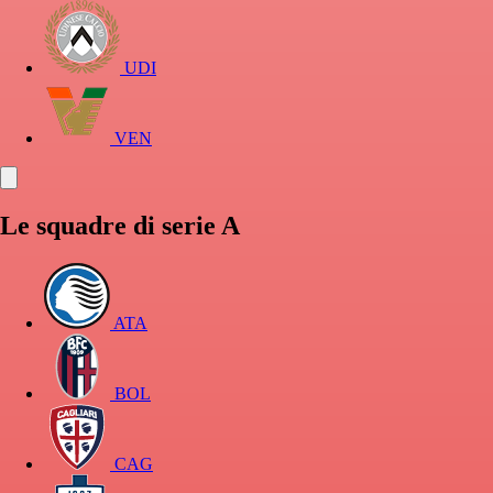
UDI
VEN
Le squadre di serie A
ATA
BOL
CAG