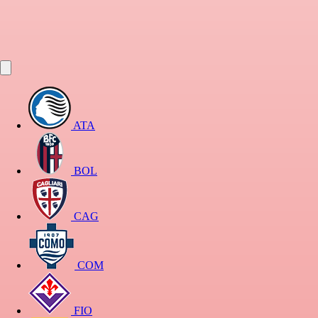
ATA
BOL
CAG
COM
FIO