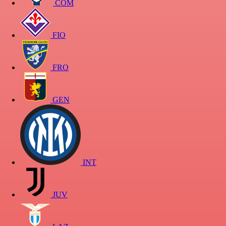
COM
FIO
FRO
GEN
INT
JUV