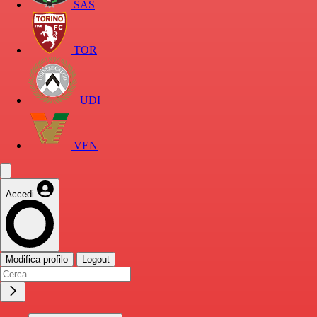
SAS
TOR
UDI
VEN
Accedi
Modifica profilo
Logout