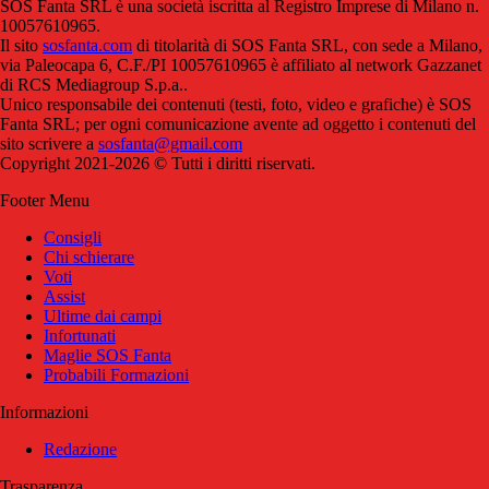
SOS Fanta SRL è una società iscritta al Registro Imprese di Milano n.
10057610965.
Il sito
sosfanta.com
di titolarità di SOS Fanta SRL, con sede a Milano,
via Paleocapa 6, C.F./PI 10057610965 è affiliato al network Gazzanet
di RCS Mediagroup S.p.a..
Unico responsabile dei contenuti (testi, foto, video e grafiche) è SOS
Fanta SRL; per ogni comunicazione avente ad oggetto i contenuti del
sito scrivere a
sosfanta@gmail.com
Copyright 2021-2026 © Tutti i diritti riservati.
Footer Menu
Consigli
Chi schierare
Voti
Assist
Ultime dai campi
Infortunati
Maglie SOS Fanta
Probabili Formazioni
Informazioni
Redazione
Trasparenza