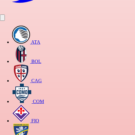
ATA
BOL
CAG
COM
FIO