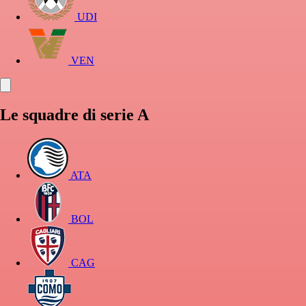
UDI
VEN
Le squadre di serie A
ATA
BOL
CAG