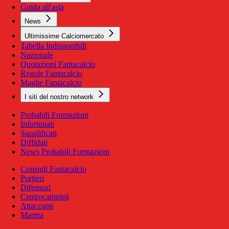
Guida all'asta
News
Ultimissime Calciomercato
Tabella Indisponibili
Nazionale
Quotazioni Fantacalcio
Regole Fantacalcio
Maglie Fantacalcio
I siti del nostro network
Probabili Formazioni
Infortunati
Squalificati
Diffidati
News Probabili Formazioni
Consigli Fantacalcio
Portieri
Difensori
Centrocampisti
Attaccanti
Mantra