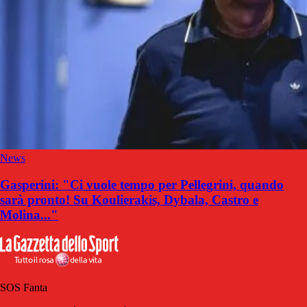
News
Gasperini: "Ci vuole tempo per Pellegrini, quando
sarà pronto! Su Koulierakis, Dybala, Castro e
Molina..."
SOS Fanta