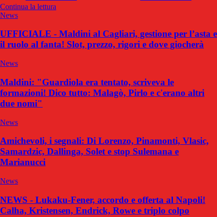
Continua la lettura
News
UFFICIALE - Maldini al Cagliari, gestione per l’asta e
il ruolo al fanta! Slot, prezzo, rigori e dove giocherà
News
Maldini: "Guardiola era tentato, scriveva le
formazioni! Dico tutto: Malagò, Pirlo e c'erano altri
due nomi"
News
Amichevoli, i segnali: Di Lorenzo, Pinamonti, Vlasic,
Samardzic, Dallinga, Solet e stop Sulemana e
Marianucci
News
NEWS - Lukaku-Fener, accordo e offerta al Napoli!
Calha, Kristensen, Endrick, Rowe e triplo colpo