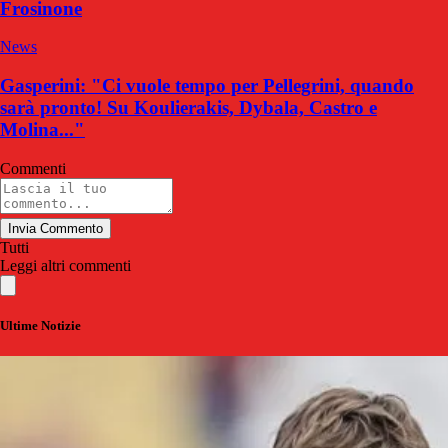
Frosinone
News
Gasperini: "Ci vuole tempo per Pellegrini, quando
sarà pronto! Su Koulierakis, Dybala, Castro e
Molina..."
Commenti
Invia Commento
Tutti
Leggi altri commenti
Ultime Notizie