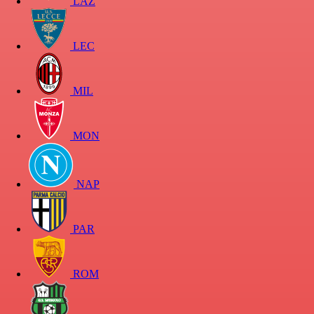
LAZ
LEC
MIL
MON
NAP
PAR
ROM