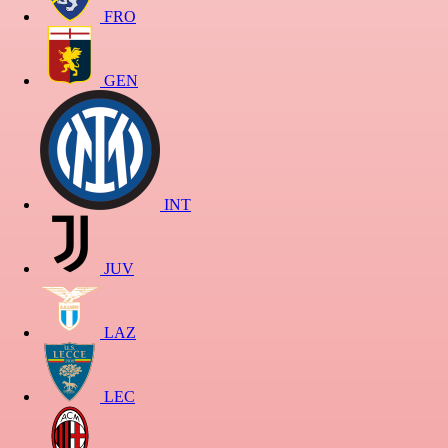
FRO
GEN
INT
JUV
LAZ
LEC