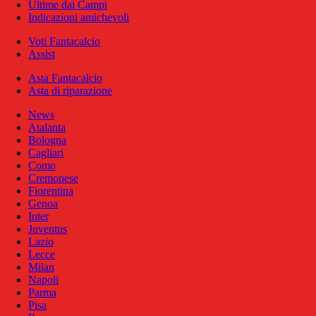
Ultime dai Campi
Indicazioni amichevoli
Voti Fantacalcio
Assist
Asta Fantacalcio
Asta di riparazione
News
Atalanta
Bologna
Cagliari
Como
Cremonese
Fiorentina
Genoa
Inter
Juventus
Lazio
Lecce
Milan
Napoli
Parma
Pisa