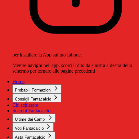
per installare la App sul tuo Iphone.
Mentre navighi nell'app, scorri il dito da sinistra a destra dello
schermo per tornare alle pagine precedenti
Home
Probabili Formazioni
Consigli Fantacalcio
Chi schierare
Scambi Fantacalcio
Ultime dai Campi
Voti Fantacalcio
Asta Fantacalcio