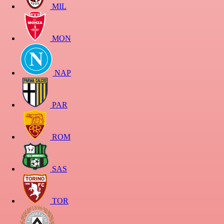
MIL
MON
NAP
PAR
ROM
SAS
TOR