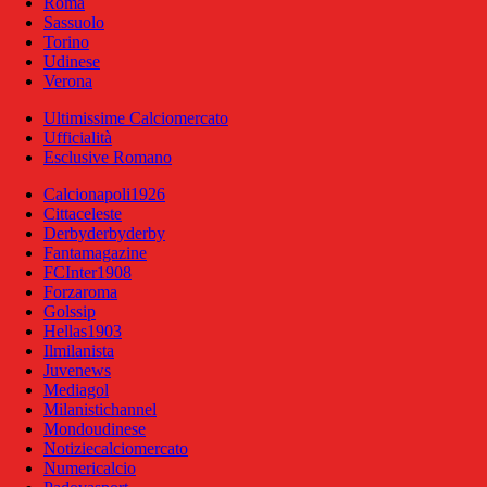
Roma
Sassuolo
Torino
Udinese
Verona
Ultimissime Calciomercato
Ufficialità
Esclusive Romano
Calcionapoli1926
Cittaceleste
Derbyderbyderby
Fantamagazine
FCInter1908
Forzaroma
Golssip
Hellas1903
Ilmilanista
Juvenews
Mediagol
Milanistichannel
Mondoudinese
Notiziecalciomercato
Numericalcio