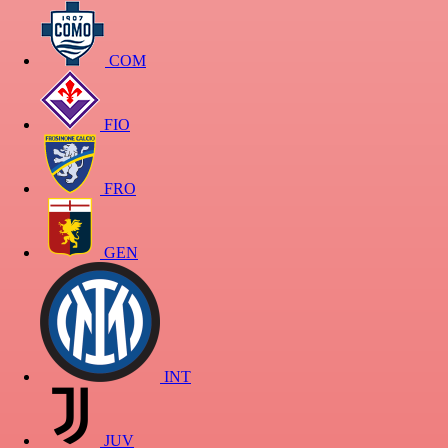
COM
FIO
FRO
GEN
INT
JUV