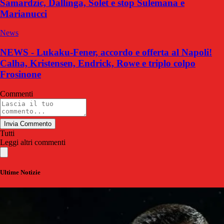
Samardzic, Dallinga, Solet e stop Sulemana e
Marianucci
News
NEWS - Lukaku-Fener, accordo e offerta al Napoli!
Calha, Kristensen, Endrick, Rowe e triplo colpo
Frosinone
Commenti
Invia Commento
Tutti
Leggi altri commenti
Ultime Notizie