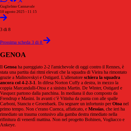
Guglielmo Cannavale
10 agosto 2025 - 11:15
3 di 8
Prossima scheda 3 di 8
GENOA
Il
Genoa
ha pareggiato 2-2 l'amichevole di oggi contro il Rennes, è
stata una partita dai ritmi elevati che la squadra di Vieira ha rimontato
grazie a Malinovskyi e Ostigard. L'allenatore
schiera la squadra
ancora col 4-2-3-1
. In difesa Norton Cuffy a destra, in mezzo la
coppia Marcandalli-Otoa e a sinistra Martin. De Winter, Ostigard e
Vasquez partono dalla panchina. In mediana il duo composto da
Frendrup e Masini. In avanti c’è Vitinha da punta con alle spalle
Carboni, Stanciu e Groenbaek. Da segnare un infortunio per
Otoa
nel
primo tempo. Non c'erano Cuenca, affaticato, e
Messias
, che ieri ha
rimediato un trauma contusivo alla gamba destra rimediato nella
rifinitura di venerdì mattina. Non nel progetto Bohinen, Vogliacco e
Ankeye.