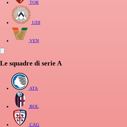
TOR
UDI
VEN
Le squadre di serie A
ATA
BOL
CAG