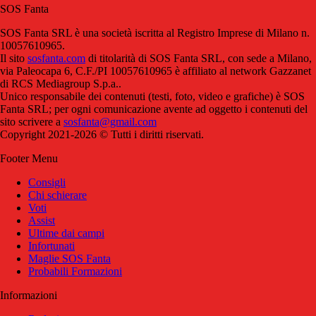
SOS Fanta
SOS Fanta SRL è una società iscritta al Registro Imprese di Milano n.
10057610965.
Il sito
sosfanta.com
di titolarità di SOS Fanta SRL, con sede a Milano,
via Paleocapa 6, C.F./PI 10057610965 è affiliato al network Gazzanet
di RCS Mediagroup S.p.a..
Unico responsabile dei contenuti (testi, foto, video e grafiche) è SOS
Fanta SRL; per ogni comunicazione avente ad oggetto i contenuti del
sito scrivere a
sosfanta@gmail.com
Copyright 2021-2026 © Tutti i diritti riservati.
Footer Menu
Consigli
Chi schierare
Voti
Assist
Ultime dai campi
Infortunati
Maglie SOS Fanta
Probabili Formazioni
Informazioni