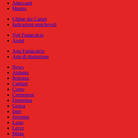
Attaccanti
Mantra
Ultime dai Campi
Indicazioni amichevoli
Voti Fantacalcio
Assist
Asta Fantacalcio
Asta di riparazione
News
Atalanta
Bologna
Cagliari
Como
Cremonese
Fiorentina
Genoa
Inter
Juventus
Lazio
Lecce
Milan