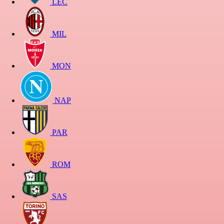
LEC
MIL
MON
NAP
PAR
ROM
SAS