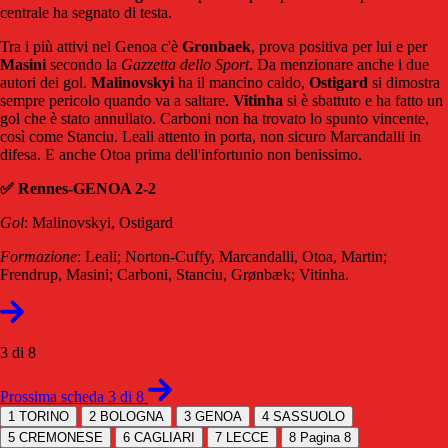
centrale ha segnato di testa.
Tra i più attivi nel Genoa c'è
Gronbaek
, prova positiva per lui e per
Masini
secondo la
Gazzetta dello Sport
. Da menzionare anche i due
autori dei gol.
Malinovskyi
ha il mancino caldo,
Ostigard
si dimostra
sempre pericolo quando va a saltare.
Vitinha
si è sbattuto e ha fatto un
gol che è stato annullato. Carboni non ha trovato lo spunto vincente,
così come Stanciu. Leali attento in porta, non sicuro Marcandalli in
difesa. E anche Otoa prima dell'infortunio non benissimo.
✅ Rennes-GENOA 2-2
Gol
: Malinovskyi, Ostigard
Formazione
: Leali; Norton-Cuffy, Marcandalli, Otoa, Martin;
Frendrup, Masini; Carboni, Stanciu, Grønbæk; Vitinha.
3 di 8
Prossima scheda 3 di 8
1
TORINO
2
BOLOGNA
3
GENOA
4
SASSUOLO
5
CREMONESE
6
CAGLIARI
7
LECCE
8
Pagina 8