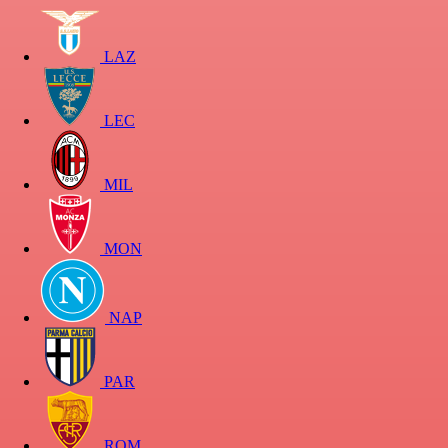
LAZ
LEC
MIL
MON
NAP
PAR
ROM