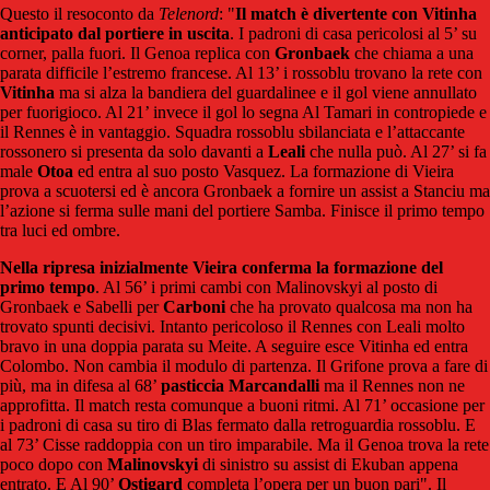
Questo il resoconto da
Telenord
: "
Il match è divertente con Vitinha
anticipato dal portiere in uscita
. I padroni di casa pericolosi al 5’ su
corner, palla fuori. Il Genoa replica con
Gronbaek
che chiama a una
parata difficile l’estremo francese. Al 13’ i rossoblu trovano la rete con
Vitinha
ma si alza la bandiera del guardalinee e il gol viene annullato
per fuorigioco. Al 21’ invece il gol lo segna Al Tamari in contropiede e
il Rennes è in vantaggio. Squadra rossoblu sbilanciata e l’attaccante
rossonero si presenta da solo davanti a
Leali
che nulla può. Al 27’ si fa
male
Otoa
ed entra al suo posto Vasquez. La formazione di Vieira
prova a scuotersi ed è ancora Gronbaek a fornire un assist a Stanciu ma
l’azione si ferma sulle mani del portiere Samba. Finisce il primo tempo
tra luci ed ombre.
Nella ripresa inizialmente Vieira conferma la formazione del
primo tempo
. Al 56’ i primi cambi con Malinovskyi al posto di
Gronbaek e Sabelli per
Carboni
che ha provato qualcosa ma non ha
trovato spunti decisivi. Intanto pericoloso il Rennes con Leali molto
bravo in una doppia parata su Meite. A seguire esce Vitinha ed entra
Colombo. Non cambia il modulo di partenza. Il Grifone prova a fare di
più, ma in difesa al 68’
pasticcia
Marcandalli
ma il Rennes non ne
approfitta. Il match resta comunque a buoni ritmi. Al 71’ occasione per
i padroni di casa su tiro di Blas fermato dalla retroguardia rossoblu. E
al 73’ Cisse raddoppia con un tiro imparabile. Ma il Genoa trova la rete
poco dopo con
Malinovskyi
di sinistro su assist di Ekuban appena
entrato. E Al 90’
Ostigard
completa l’opera per un buon pari". Il