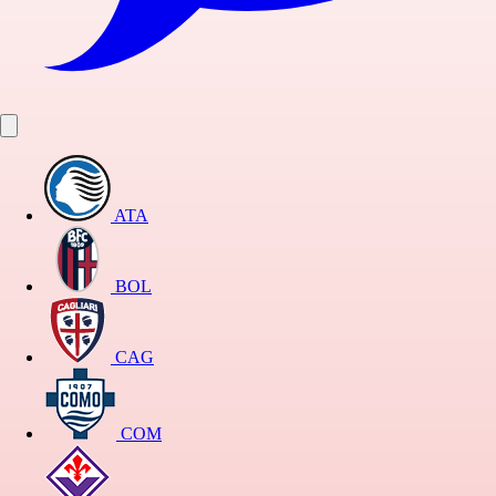
ATA
BOL
CAG
COM