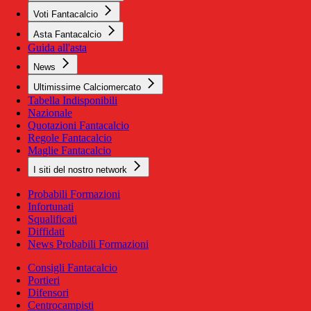
Voti Fantacalcio
Asta Fantacalcio
Guida all'asta
News
Ultimissime Calciomercato
Tabella Indisponibili
Nazionale
Quotazioni Fantacalcio
Regole Fantacalcio
Maglie Fantacalcio
I siti del nostro network
Probabili Formazioni
Infortunati
Squalificati
Diffidati
News Probabili Formazioni
Consigli Fantacalcio
Portieri
Difensori
Centrocampisti