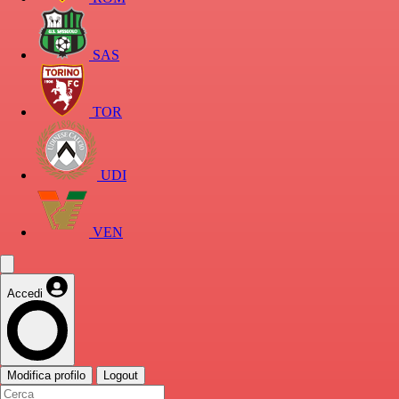
SAS
TOR
UDI
VEN
Accedi
Modifica profilo
Logout