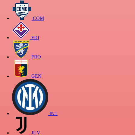
COM
FIO
FRO
GEN
INT
JUV