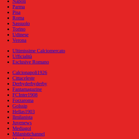
Napoli
Parma
Pisa
Roma
Sassuolo
Torino
Udinese
Verona
Ultimissime Calciomercato
Ufficialità
Esclusive Romano
Calcionapoli1926
Cittaceleste
Derbyderbyderby
Fantamagazine
FCInter1908
Forzaroma
Golssip
Hellas1903
Ilmilanista
Juvenews
Mediagol
Milanistichannel