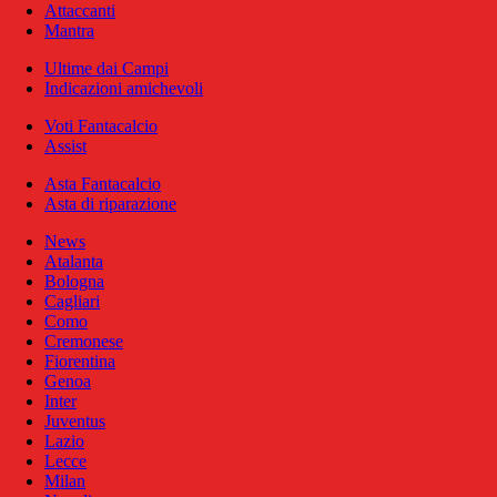
Attaccanti
Mantra
Ultime dai Campi
Indicazioni amichevoli
Voti Fantacalcio
Assist
Asta Fantacalcio
Asta di riparazione
News
Atalanta
Bologna
Cagliari
Como
Cremonese
Fiorentina
Genoa
Inter
Juventus
Lazio
Lecce
Milan