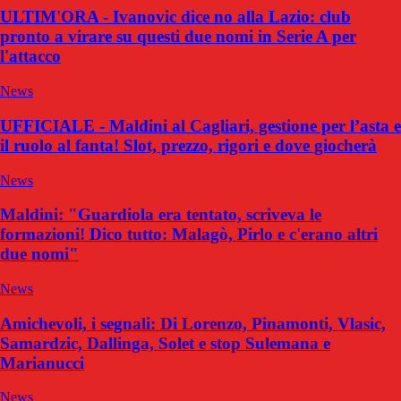
ULTIM'ORA - Ivanovic dice no alla Lazio: club
pronto a virare su questi due nomi in Serie A per
l'attacco
News
UFFICIALE - Maldini al Cagliari, gestione per l’asta e
il ruolo al fanta! Slot, prezzo, rigori e dove giocherà
News
Maldini: "Guardiola era tentato, scriveva le
formazioni! Dico tutto: Malagò, Pirlo e c'erano altri
due nomi"
News
Amichevoli, i segnali: Di Lorenzo, Pinamonti, Vlasic,
Samardzic, Dallinga, Solet e stop Sulemana e
Marianucci
News