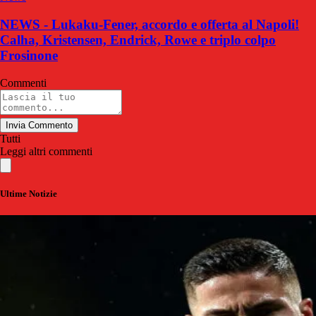
NEWS - Lukaku-Fener, accordo e offerta al Napoli!
Calha, Kristensen, Endrick, Rowe e triplo colpo
Frosinone
Commenti
Invia Commento
Tutti
Leggi altri commenti
Ultime Notizie