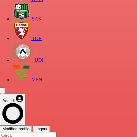
SAS
TOR
UDI
VEN
Accedi
Modifica profilo
Logout