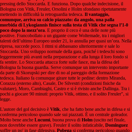
pressing dello Stoccarda. E funziona. Dopo qualche indecisione, il
Bologna con Vitik, Freuler, Orsolini e Holm sfondano ripetutamente
mettendo in difficoltà la retroguardia tedesca.
Il vantaggio,
comunque, arriva su calcio piazzato: da angolo, una palla
morbida di Lykogiannis finisce sulla testa di Vitik che segna l’1-0
poco dopo la mezz’ora
. E proprio il ceco è una delle note più
positive. Francobollato a un gigante come Woltemade, tra i migliori
talenti dell’ultimo Europeo under 21, lo annulla per quasi un’ora. Nella
ripresa, succede poco. I ritmi si abbassano ulteriormente e sale lo
Stoccarda. Uno sviluppo normale della gara, poiché i tedeschi sono
leggermente più avanti nella preparazione e alla lunga il loro fondo si
fa sentire. Lo Stoccarda attacca forte sulle fasce, ma la difesa del
Bologna fa buona guardia. Serve comunque un intervento importante
da parte di Skorupski per dire di no al pareggio della formazione
tedesca. Italiano fa comunque girare tutte le pedine: dentro Miranda,
Corazza (esterno alto), Casale, De Silvestri (condizioni fisiche da
valutare), Moro, Cambiaghi, Castro e si è rivisto anche Dallinga. Tra i
pochi a giocare 90 minuti: proprio Vitik, ottimo, e il solito Freuler", si
legge.
L'autore del gol decisivo è
Vitik
, che ha fatto bene anche in difesa e si
conferma pericoloso quando sale sui piazzati. È un centrale goleador.
Molto bene anche
Lucumì
, buona prova di
Holm
(uscito nel finale,
non dovrebbe essere grave). Freuler il solito infaticabile,
Dominguez
soffre un po' in fase difensiva.
Pobega
si conferma pericoloso quando