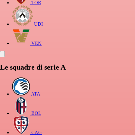
TOR
UDI
VEN
Le squadre di serie A
ATA
BOL
CAG