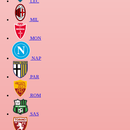
LEC
MIL
MON
NAP
PAR
ROM
SAS