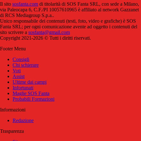
Il sito
sosfanta.com
di titolarità di SOS Fanta SRL, con sede a Milano,
via Paleocapa 6, C.F./PI 10057610965 è affiliato al network Gazzanet
di RCS Mediagroup S.p.a..
Unico responsabile dei contenuti (testi, foto, video e grafiche) è SOS
Fanta SRL; per ogni comunicazione avente ad oggetto i contenuti del
sito scrivere a
sosfanta@gmail.com
Copyright 2021-2026 © Tutti i diritti riservati.
Footer Menu
Consigli
Chi schierare
Voti
Assist
Ultime dai campi
Infortunati
Maglie SOS Fanta
Probabili Formazioni
Informazioni
Redazione
Trasparenza