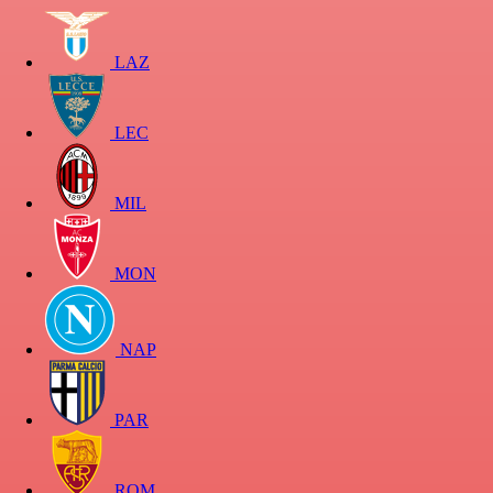
LAZ
LEC
MIL
MON
NAP
PAR
ROM