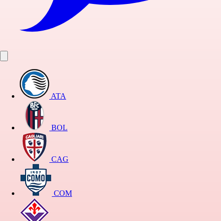
ATA
BOL
CAG
COM