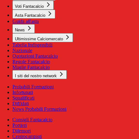
Voti Fantacalcio
Asta Fantacalcio
Guida all'asta
News
Ultimissime Calciomercato
Tabella Indisponibili
Nazionale
Quotazioni Fantacalcio
Regole Fantacalcio
Maglie Fantacalcio
I siti del nostro network
Probabili Formazioni
Infortunati
Squalificati
Diffidati
News Probabili Formazioni
Consigli Fantacalcio
Portieri
Difensori
Centrocampisti