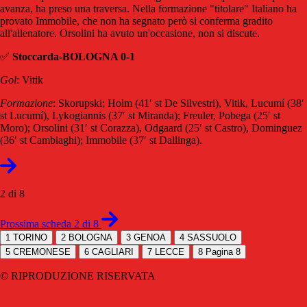
avanza, ha preso una traversa. Nella formazione "titolare" Italiano ha
provato Immobile, che non ha segnato però si conferma gradito
all'allenatore. Orsolini ha avuto un'occasione, non si discute.
✅
Stoccarda-BOLOGNA 0-1
Gol
: Vitik
Formazione
: Skorupski; Holm (41′ st De Silvestri), Vitik, Lucumí (38′
st Lucumí), Lykogiannis (37′ st Miranda); Freuler, Pobega (25′ st
Moro); Orsolini (31′ st Corazza), Odgaard (25′ st Castro), Dominguez
(36′ st Cambiaghi); Immobile (37′ st Dallinga).
2 di 8
Prossima scheda 2 di 8
1
TORINO
2
BOLOGNA
3
GENOA
4
SASSUOLO
5
CREMONESE
6
CAGLIARI
7
LECCE
8
Pagina 8
© RIPRODUZIONE RISERVATA