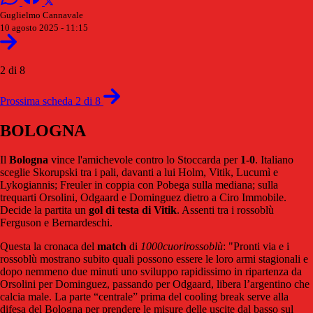
Guglielmo Cannavale
10 agosto 2025 - 11:15
2 di 8
Prossima scheda 2 di 8
BOLOGNA
Il
Bologna
vince l'amichevole contro lo Stoccarda per
1-0
. Italiano
sceglie Skorupski tra i pali, davanti a lui Holm, Vitik, Lucumì e
Lykogiannis; Freuler in coppia con Pobega sulla mediana; sulla
trequarti Orsolini, Odgaard e Dominguez dietro a Ciro Immobile.
Decide la partita un
gol di testa di Vitik
. Assenti tra i rossoblù
Ferguson e Bernardeschi.
Questa la cronaca del
match
di
1000cuorirossoblù
: "Pronti via e i
rossoblù mostrano subito quali possono essere le loro armi stagionali e
dopo nemmeno due minuti uno sviluppo rapidissimo in ripartenza da
Orsolini per Dominguez, passando per Odgaard, libera l’argentino che
calcia male. La parte “centrale” prima del cooling break serve alla
difesa del Bologna per prendere le misure delle uscite dal basso sul