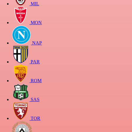
MIL
MON
NAP
PAR
ROM
SAS
TOR