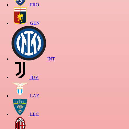
FRO
GEN
INT
JUV
LAZ
LEC