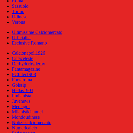
Roma
Sassuolo
Torino
Udinese
Verona
Ultimissime Calciomercato
Ufficialità
Esclusive Romano
Calcionapoli1926
Cittaceleste
Derbyderbyderby
Fantamagazine
FCInter1908
Forzaroma
Golssip
Hellas1903
Ilmilanista
Juvenews
Mediagol
Milanistichannel
Mondoudinese
Notiziecalciomercato
Numericalcio