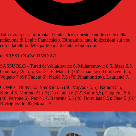
Tutti i voti per la giornata al fantacalcio, queste sono le scelte della
redazione di Leghe Fantacalcio. Di seguito, tutte le decisioni sui voti
con il tabellino delle partite già disputate fino a qui.
✅ SASSUOLO-COMO 2-1
SASSUOLO - Turati 6; Walukiewicz 6, Muharemovic 6,5, Idzes 6,5,
Coulibaly W. 5,5; Konè I. 6, Matic 6 (76' Lipani sv), Thorstvedt 6,5,
Volpato 7 (64' Fadera 6); Nzola 7,5 (76' Pinamonti sv), Laurientè 7.
COMO - Butez 5,5; Smolcic I. 6 (46' Vojvoda 5,5), Ramon 5,5,
Kempf 5, Moreno Alb. 5; Da Cunha 6 (72' Kuhn 5,5), Caqueret 5,5
(46' Perrone 6), Paz N. 7, Baturina 5,5 (46' Douvikas 5,5); Diao 5 (61'
Rodriguez Je. 6), Morata 5.