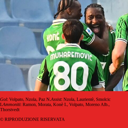
Gol
: Volpato, Nzola, Paz N.
Assist
: Nzola, Laurientè, Smolcic
I.
Ammoniti
: Ramon, Morata, Konè I., Volpato, Moreno Alb.,
Thorstvedt
© RIPRODUZIONE RISERVATA