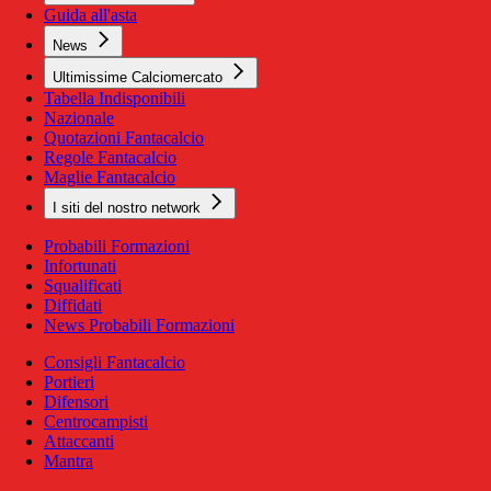
Guida all'asta
News
Ultimissime Calciomercato
Tabella Indisponibili
Nazionale
Quotazioni Fantacalcio
Regole Fantacalcio
Maglie Fantacalcio
I siti del nostro network
Probabili Formazioni
Infortunati
Squalificati
Diffidati
News Probabili Formazioni
Consigli Fantacalcio
Portieri
Difensori
Centrocampisti
Attaccanti
Mantra