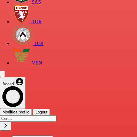
SAS
TOR
UDI
VEN
Accedi
Modifica profilo
Logout