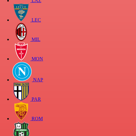
LAZ
LEC
MIL
MON
NAP
PAR
ROM