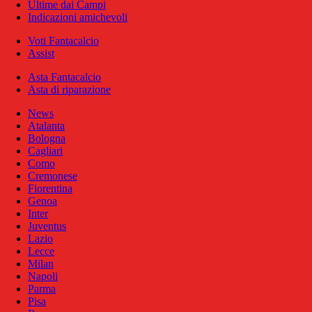
Ultime dai Campi
Indicazioni amichevoli
Voti Fantacalcio
Assist
Asta Fantacalcio
Asta di riparazione
News
Atalanta
Bologna
Cagliari
Como
Cremonese
Fiorentina
Genoa
Inter
Juventus
Lazio
Lecce
Milan
Napoli
Parma
Pisa