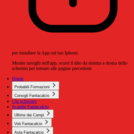
per installare la App sul tuo Iphone.
Mentre navighi nell'app, scorri il dito da sinistra a destra dello
schermo per tornare alle pagine precedenti
Home
Probabili Formazioni
Consigli Fantacalcio
Chi schierare
Scambi Fantacalcio
Ultime dai Campi
Voti Fantacalcio
Asta Fantacalcio