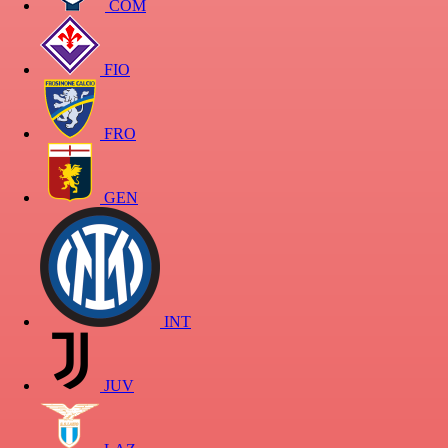
COM
FIO
FRO
GEN
INT
JUV