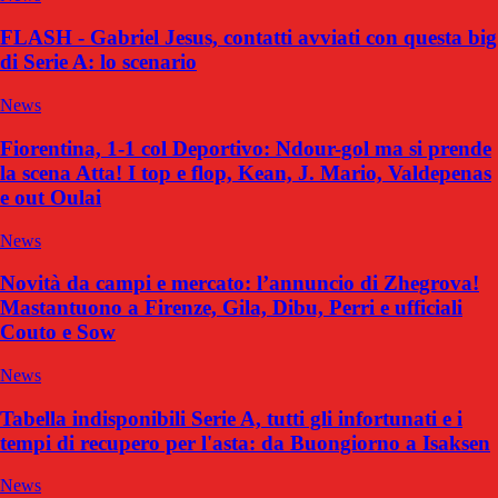
FLASH - Gabriel Jesus, contatti avviati con questa big
di Serie A: lo scenario
News
Fiorentina, 1-1 col Deportivo: Ndour-gol ma si prende
la scena Atta! I top e flop, Kean, J. Mario, Valdepenas
e out Oulai
News
Novità da campi e mercato: l’annuncio di Zhegrova!
Mastantuono a Firenze, Gila, Dibu, Perri e ufficiali
Couto e Sow
News
Tabella indisponibili Serie A, tutti gli infortunati e i
tempi di recupero per l'asta: da Buongiorno a Isaksen
News