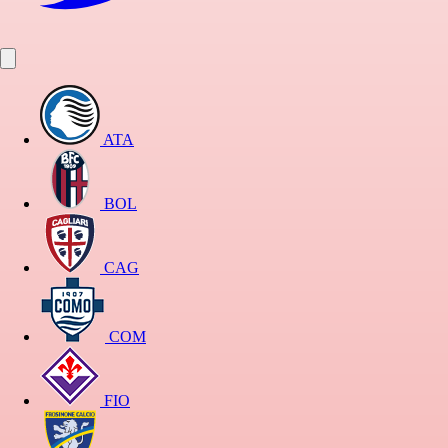
ATA
BOL
CAG
COM
FIO