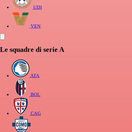
UDI
VEN
Le squadre di serie A
ATA
BOL
CAG