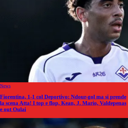
News
Fiorentina, 1-1 col Deportivo: Ndour-gol ma si prende
la scena Atta! I top e flop, Kean, J. Mario, Valdepenas
e out Oulai