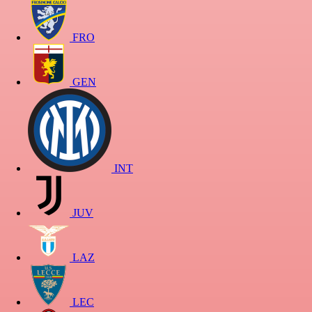
FRO
GEN
INT
JUV
LAZ
LEC