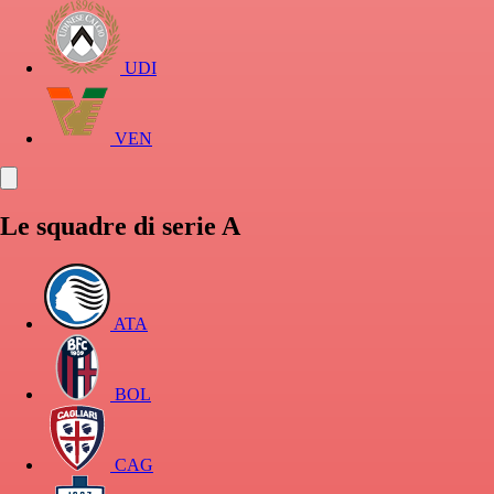
UDI
VEN
Le squadre di serie A
ATA
BOL
CAG