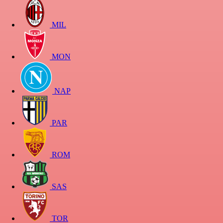
MIL
MON
NAP
PAR
ROM
SAS
TOR