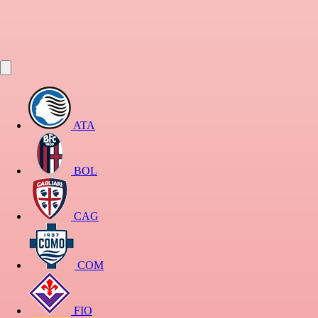
ATA
BOL
CAG
COM
FIO