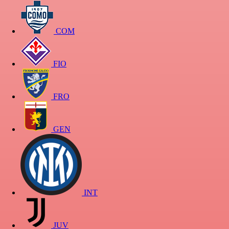
COM
FIO
FRO
GEN
INT
JUV