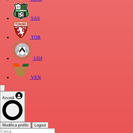
SAS
TOR
UDI
VEN
Accedi
Modifica profilo
Logout