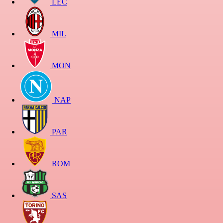
LEC
MIL
MON
NAP
PAR
ROM
SAS