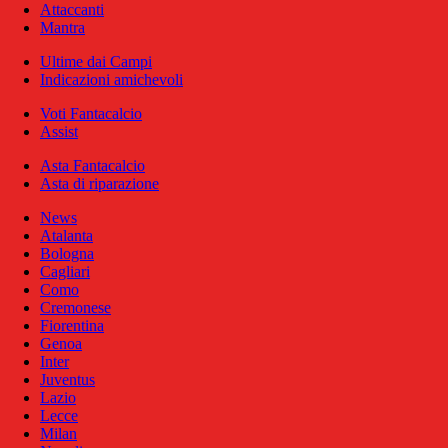
Attaccanti
Mantra
Ultime dai Campi
Indicazioni amichevoli
Voti Fantacalcio
Assist
Asta Fantacalcio
Asta di riparazione
News
Atalanta
Bologna
Cagliari
Como
Cremonese
Fiorentina
Genoa
Inter
Juventus
Lazio
Lecce
Milan