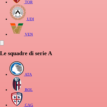
TOR
UDI
VEN
Le squadre di serie A
ATA
BOL
CAG