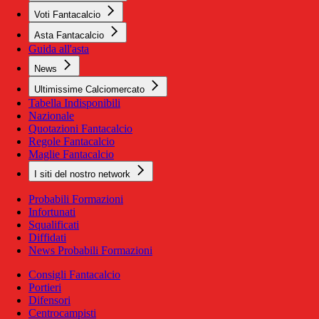
Voti Fantacalcio
Asta Fantacalcio
Guida all'asta
News
Ultimissime Calciomercato
Tabella Indisponibili
Nazionale
Quotazioni Fantacalcio
Regole Fantacalcio
Maglie Fantacalcio
I siti del nostro network
Probabili Formazioni
Infortunati
Squalificati
Diffidati
News Probabili Formazioni
Consigli Fantacalcio
Portieri
Difensori
Centrocampisti