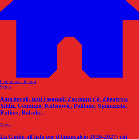
Continua la lettura
News
Amichevoli, tutti i segnali: Zaccagni c'è! Zhegrova,
Yildiz, Comuzzo, Kulenovic, Politano, Spinazzola,
Ratkov, Bakola...
News
La Guida all'asta per il fantacalcio 2026-2027: chi