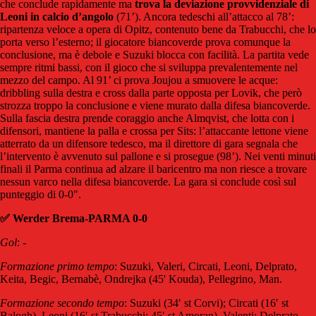
che conclude rapidamente ma
trova la deviazione provvidenziale di
Leoni in calcio d’angolo
(71’). Ancora tedeschi all’attacco al 78’:
ripartenza veloce a opera di Opitz, contenuto bene da Trabucchi, che lo
porta verso l’esterno; il giocatore biancoverde prova comunque la
conclusione, ma è debole e Suzuki blocca con facilità. La partita vede
sempre ritmi bassi, con il gioco che si sviluppa prevalentemente nel
mezzo del campo. Al 91’ ci prova Joujou a smuovere le acque:
dribbling sulla destra e cross dalla parte opposta per Lovik, che però
strozza troppo la conclusione e viene murato dalla difesa biancoverde.
Sulla fascia destra prende coraggio anche Almqvist, che lotta con i
difensori, mantiene la palla e crossa per Sits: l’attaccante lettone viene
atterrato da un difensore tedesco, ma il direttore di gara segnala che
l’intervento è avvenuto sul pallone e si prosegue (98’). Nei venti minuti
finali il Parma continua ad alzare il baricentro ma non riesce a trovare
nessun varco nella difesa biancoverde. La gara si conclude così sul
punteggio di 0-0".
✅ Werder Brema-PARMA 0-0
Gol
: -
Formazione primo tempo
: Suzuki, Valeri, Circati, Leoni, Delprato,
Keita, Begic, Bernabè, Ondrejka (45' Kouda), Pellegrino, Man.
Formazione secondo tempo
: Suzuki (34′ st Corvi); Circati (16′ st
Balogh), Leoni (16′ st Trabucchi; 45′ st Amoran), Valenti; Delprato