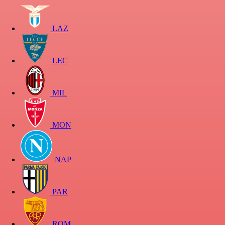
LAZ
LEC
MIL
MON
NAP
PAR
ROM