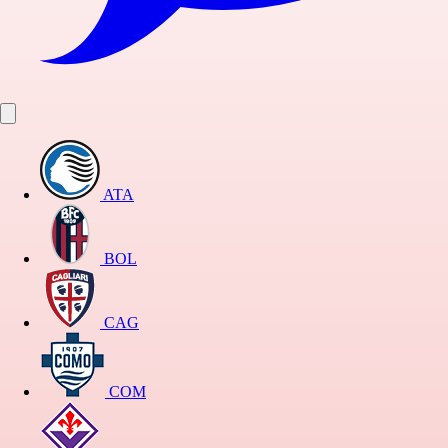
ATA
BOL
CAG
COM