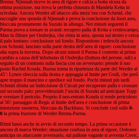
Brema: Njinmah riceve in area di rigore e calcia a botta sicura da
ottima posizione, ma trova la perfetta chiusura di Mandela Keita in
scivolata. Ancora Werder all’attacco alla mezz’ora con Schmid, che
raccoglie una sponda di Njinmah e prova la conclusione da fuori area,
bloccata prontamente da Suzuki in allungo. Nei minuti seguenti il
Parma prova a tornare in avanti: recupero palla di Keita a centrocampo,
Man fa filtrare per Ondrejka, che entra in area, sposta sul destro e cerca
il palo lontano: conclusione sul fondo. Rispondono i tedeschi ancora
con Schmid, lanciato sulla parte destra dell’area di rigore: conclusione
alta sopra la traversa. Dopo alcuni minuti il Parma è costretto al primo
cambio a causa dell’infortunio di Ondrejka (frattura del perone, ndr) a
seguito di un contrasto sulla fascia con un avversario: prende il suo
posto Rachid Kouda. Buona trama in ripartenza da parte del Werder al
45’: Lynen sfreccia sulla destra e appoggia al limite per Grull, che però
apre troppo il mancino e spedisce sul fondo. Pochi minuti più tardi
Schmid sfrutta un’indecisione di Circati per recuperare palla e crossare
sul secondo palo: provvidenziale l’uscita di Suzuki ad anticipare Topp
e sventare il pericolo. Proprio il neo-entrato Kouda si rende pericoloso
al 56': passaggio di Begic al limite dell'area e conclusione di prima
intenzione rasoterra, bloccata da Backhaus. Si conclude così sullo
0-
0
la prima frazione di Werder Brema-Parma.
Ritmi bassi anche in avvio di secondo tempo. La prima occasione è
ancora di marca Werder: situazione confusa in area di rigore, Ordonez
anticipa un attaccante avversario, sul pallone vagante si avventa Covic,