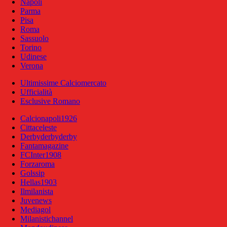
Napoli
Parma
Pisa
Roma
Sassuolo
Torino
Udinese
Verona
Ultimissime Calciomercato
Ufficialità
Esclusive Romano
Calcionapoli1926
Cittaceleste
Derbyderbyderby
Fantamagazine
FCInter1908
Forzaroma
Golssip
Hellas1903
Ilmilanista
Juvenews
Mediagol
Milanistichannel