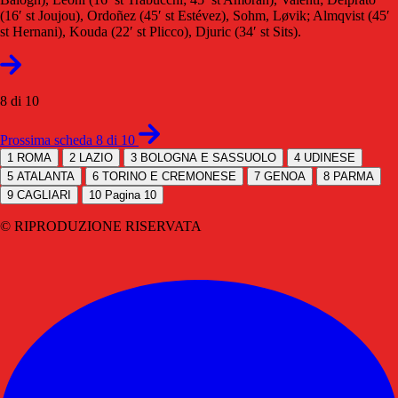
(16′ st Joujou), Ordoñez (45′ st Estévez), Sohm, Løvik; Almqvist (45′
st Hernani), Kouda (22′ st Plicco), Djuric (34′ st Sits).
8 di 10
Prossima scheda 8 di 10
1
ROMA
2
LAZIO
3
BOLOGNA E SASSUOLO
4
UDINESE
5
ATALANTA
6
TORINO E CREMONESE
7
GENOA
8
PARMA
9
CAGLIARI
10
Pagina 10
© RIPRODUZIONE RISERVATA