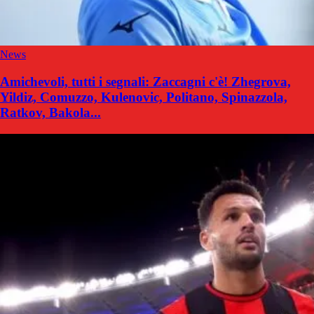
News
Amichevoli, tutti i segnali: Zaccagni c'è! Zhegrova,
Yildiz, Comuzzo, Kulenovic, Politano, Spinazzola,
Ratkov, Bakola...