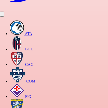
ATA
BOL
CAG
COM
FIO