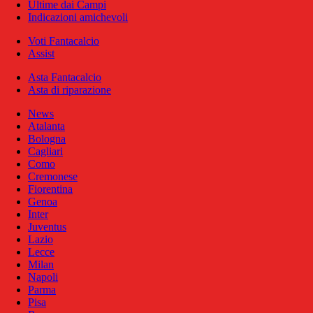
Ultime dai Campi
Indicazioni amichevoli
Voti Fantacalcio
Assist
Asta Fantacalcio
Asta di riparazione
News
Atalanta
Bologna
Cagliari
Como
Cremonese
Fiorentina
Genoa
Inter
Juventus
Lazio
Lecce
Milan
Napoli
Parma
Pisa