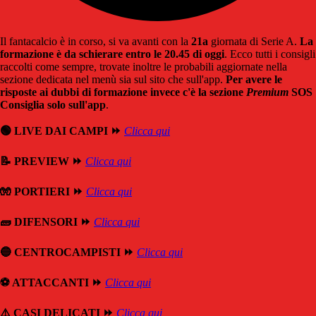
Il fantacalcio è in corso, si va avanti con la
21a
giornata di Serie A.
La
formazione è da schierare entro le 20.45 di oggi
. Ecco tutti i consigli
raccolti come sempre, trovate inoltre le probabili aggiornate nella
sezione dedicata nel menù sia sul sito che sull'app.
Per avere le
risposte ai dubbi di formazione invece c'è la sezione
Premium
SOS
Consiglia solo sull'app
.
🟢 LIVE DAI CAMPI ⏩
Clicca qui
📝 PREVIEW ⏩
Clicca qui
🧤 PORTIERI ⏩
Clicca qui
🧱 DIFENSORI ⏩
Clicca qui
🔵 CENTROCAMPISTI ⏩
Clicca qui
⚽️ ATTACCANTI ⏩
Clicca qui
⚠️ CASI DELICATI ⏩
Clicca qui