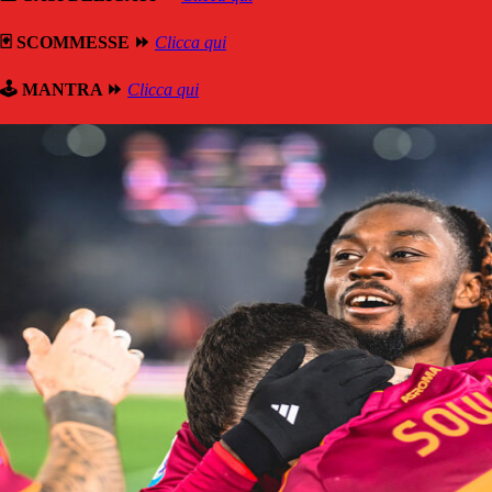
🃏 SCOMMESSE ⏩
Clicca qui
🕹️ MANTRA ⏩
Clicca qui