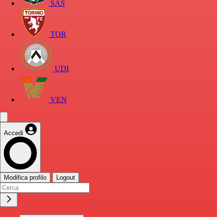
SAS
TOR
UDI
VEN
Accedi
Modifica profilo
Logout