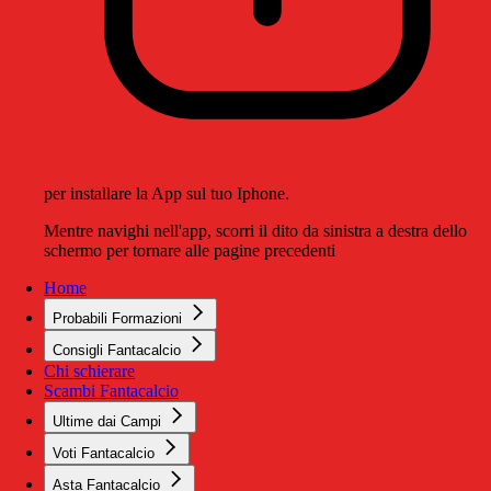
per installare la App sul tuo Iphone.
Mentre navighi nell'app, scorri il dito da sinistra a destra dello
schermo per tornare alle pagine precedenti
Home
Probabili Formazioni
Consigli Fantacalcio
Chi schierare
Scambi Fantacalcio
Ultime dai Campi
Voti Fantacalcio
Asta Fantacalcio