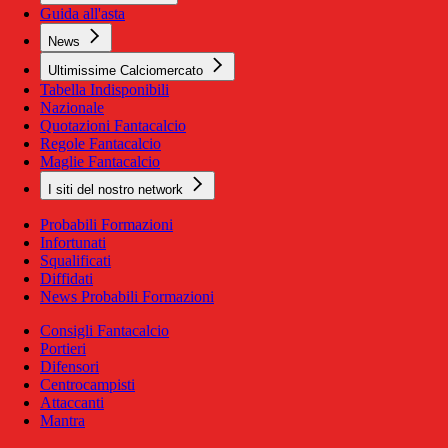
Guida all'asta
News
Ultimissime Calciomercato
Tabella Indisponibili
Nazionale
Quotazioni Fantacalcio
Regole Fantacalcio
Maglie Fantacalcio
I siti del nostro network
Probabili Formazioni
Infortunati
Squalificati
Diffidati
News Probabili Formazioni
Consigli Fantacalcio
Portieri
Difensori
Centrocampisti
Attaccanti
Mantra