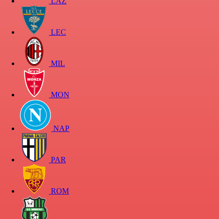
LAZ
LEC
MIL
MON
NAP
PAR
ROM