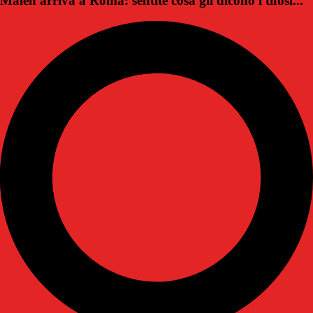
Malen arriva a Roma: sentite cosa gli dicono i tifosi...