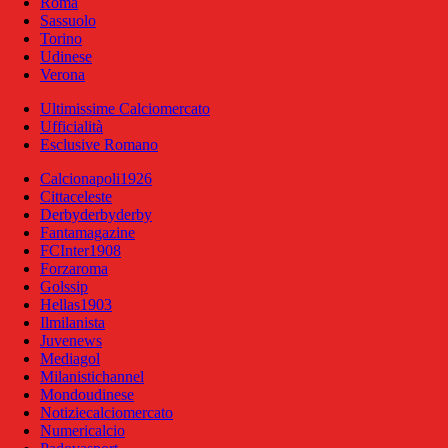
Roma
Sassuolo
Torino
Udinese
Verona
Ultimissime Calciomercato
Ufficialità
Esclusive Romano
Calcionapoli1926
Cittaceleste
Derbyderbyderby
Fantamagazine
FCInter1908
Forzaroma
Golssip
Hellas1903
Ilmilanista
Juvenews
Mediagol
Milanistichannel
Mondoudinese
Notiziecalciomercato
Numericalcio