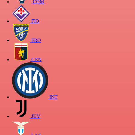
COM
FIO
FRO
GEN
INT
JUV