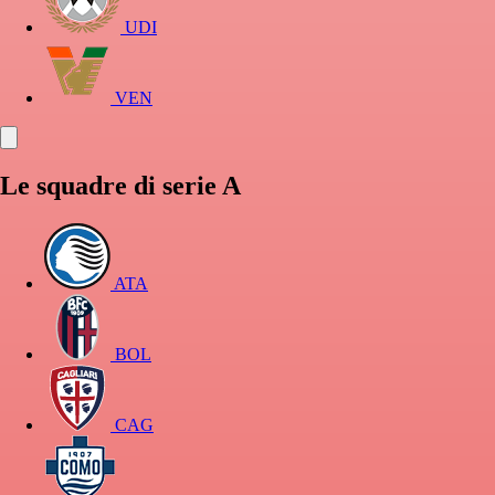
UDI
VEN
Le squadre di serie A
ATA
BOL
CAG