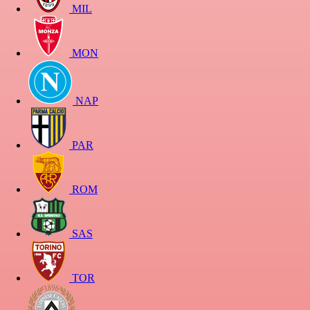
MIL
MON
NAP
PAR
ROM
SAS
TOR