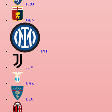
FRO
GEN
INT
JUV
LAZ
LEC