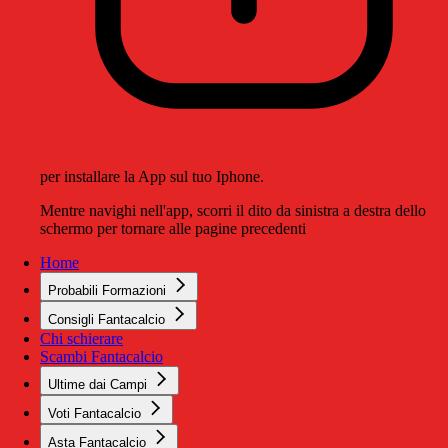
per installare la App sul tuo Iphone.
Mentre navighi nell'app, scorri il dito da sinistra a destra dello
schermo per tornare alle pagine precedenti
Home
Probabili Formazioni
Consigli Fantacalcio
Chi schierare
Scambi Fantacalcio
Ultime dai Campi
Voti Fantacalcio
Asta Fantacalcio