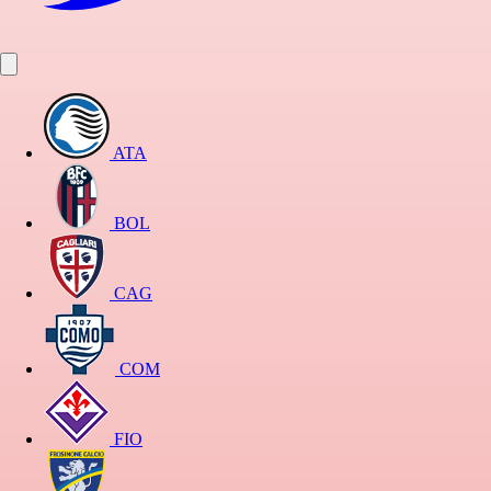
ATA
BOL
CAG
COM
FIO