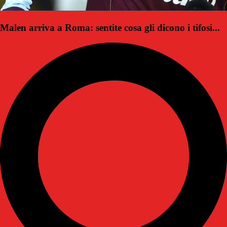
Malen arriva a Roma: sentite cosa gli dicono i tifosi...