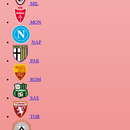
MIL
MON
NAP
PAR
ROM
SAS
TOR