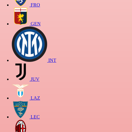
FRO
GEN
INT
JUV
LAZ
LEC