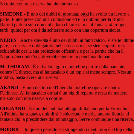
Nkunku con una riserva ha più che senso.
SIMEONE
- È uno dei dubbi di giornata, oggi ha svolto un lavoro a
parte. È alle prese con una contusione ed è in dubbio per la Roma,
Baroni parlerà solo domani e farà chiarezza ma al fanta sarà troppo
tardi, quindi per ora è da schierare solo con una copertura sicura.
NERES
- Anche stavolta è uno dei dubbi al fantacalcio. Viste le ultime
gare, la riserva è obbligatoria nel suo caso ma, se siete coperti, resta
schierabile per la sua proiezione offensiva e per la partita che ha il
Napoli. Secondo
Sky
, dovrebbe andare in panchina domani.
M. THURAM
- È in ballottaggio e potrebbe partire dalla panchina
contro l'Udinese, ma al fantacalcio è un top e si mette sempre. Nessun
dubbio, basta avere una riserva.
AKANJI
- È uno dei top dell'Inter che potrebbe riposare contro
l'Udinese. Al fantacalcio ormai è un big di reparto e resta da mettere
ma solo con una riserva a coprire.
ODGAARD
- È uno dei tanti ballottaggi di Italiano per la Fiorentina.
All'ultima ha segnato, quindi si è sbloccato e merita ancora fiducia al
fantacalcio, a prescindere dal minutaggio. Serve comunque una riserva.
MODRIC
- In questo periodo sta stringendo i denti, non è al top della