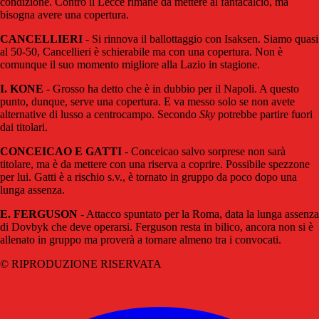
condizione. Contro il Lecce rimane da mettere al fantacalcio, ma
bisogna avere una copertura.
CANCELLIERI
- Si rinnova il ballottaggio con Isaksen. Siamo quasi
al 50-50, Cancellieri è schierabile ma con una copertura. Non è
comunque il suo momento migliore alla Lazio in stagione.
I. KONE
- Grosso ha detto che è in dubbio per il Napoli. A questo
punto, dunque, serve una copertura. E va messo solo se non avete
alternative di lusso a centrocampo. Secondo
Sky
potrebbe partire fuori
dai titolari.
CONCEICAO E GATTI
- Conceicao salvo sorprese non sarà
titolare, ma è da mettere con una riserva a coprire. Possibile spezzone
per lui. Gatti è a rischio s.v., è tornato in gruppo da poco dopo una
lunga assenza.
E. FERGUSON
- Attacco spuntato per la Roma, data la lunga assenza
di Dovbyk che deve operarsi. Ferguson resta in bilico, ancora non si è
allenato in gruppo ma proverà a tornare almeno tra i convocati.
© RIPRODUZIONE RISERVATA