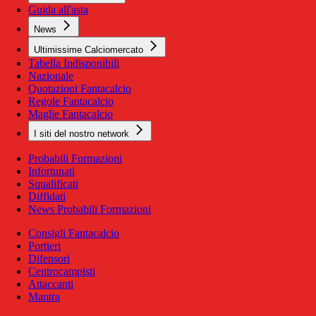
Guida all'asta
News
Ultimissime Calciomercato
Tabella Indisponibili
Nazionale
Quotazioni Fantacalcio
Regole Fantacalcio
Maglie Fantacalcio
I siti del nostro network
Probabili Formazioni
Infortunati
Squalificati
Diffidati
News Probabili Formazioni
Consigli Fantacalcio
Portieri
Difensori
Centrocampisti
Attaccanti
Mantra