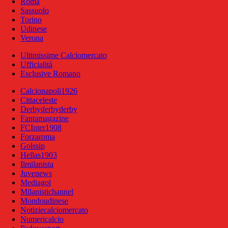
Roma
Sassuolo
Torino
Udinese
Verona
Ultimissime Calciomercato
Ufficialità
Esclusive Romano
Calcionapoli1926
Cittaceleste
Derbyderbyderby
Fantamagazine
FCInter1908
Forzaroma
Golssip
Hellas1903
Ilmilanista
Juvenews
Mediagol
Milanistichannel
Mondoudinese
Notiziecalciomercato
Numericalcio