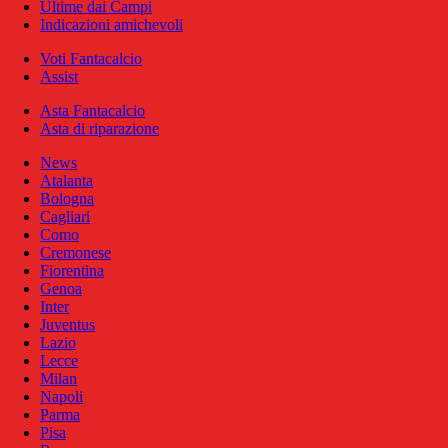
Ultime dai Campi
Indicazioni amichevoli
Voti Fantacalcio
Assist
Asta Fantacalcio
Asta di riparazione
News
Atalanta
Bologna
Cagliari
Como
Cremonese
Fiorentina
Genoa
Inter
Juventus
Lazio
Lecce
Milan
Napoli
Parma
Pisa