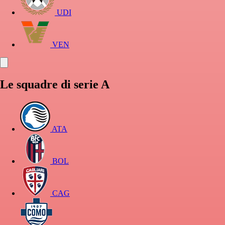
UDI
VEN
Le squadre di serie A
ATA
BOL
CAG