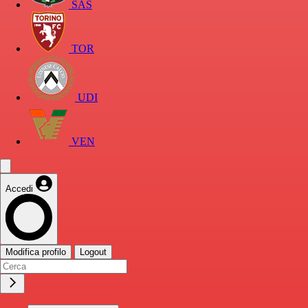
SAS
TOR
UDI
VEN
Accedi
Modifica profilo
Logout