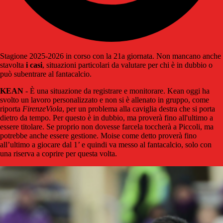
Stagione 2025-2026 in corso con la 21a giornata. Non mancano anche
stavolta
i casi
, situazioni particolari da valutare per chi è in dubbio o
può subentrare al fantacalcio.
KEAN
- È una situazione da registrare e monitorare. Kean oggi ha
svolto un lavoro personalizzato e non si è allenato in gruppo, come
riporta
FirenzeViola
, per un problema alla caviglia destra che si porta
dietro da tempo. Per questo è in dubbio, ma proverà fino all'ultimo a
essere titolare. Se proprio non dovesse farcela toccherà a Piccoli, ma
potrebbe anche essere gestione. Moise come detto proverà fino
all’ultimo a giocare dal 1’ e quindi va messo al fantacalcio, solo con
una riserva a coprire per questa volta.