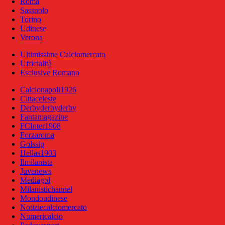
Roma
Sassuolo
Torino
Udinese
Verona
Ultimissime Calciomercato
Ufficialità
Esclusive Romano
Calcionapoli1926
Cittaceleste
Derbyderbyderby
Fantamagazine
FCInter1908
Forzaroma
Golssip
Hellas1903
Ilmilanista
Juvenews
Mediagol
Milanistichannel
Mondoudinese
Notiziecalciomercato
Numericalcio