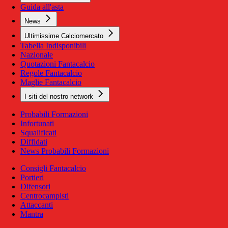
Guida all'asta
News
Ultimissime Calciomercato
Tabella Indisponibili
Nazionale
Quotazioni Fantacalcio
Regole Fantacalcio
Maglie Fantacalcio
I siti del nostro network
Probabili Formazioni
Infortunati
Squalificati
Diffidati
News Probabili Formazioni
Consigli Fantacalcio
Portieri
Difensori
Centrocampisti
Attaccanti
Mantra