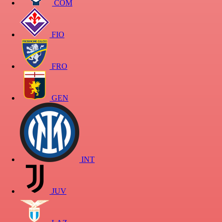
COM
FIO
FRO
GEN
INT
JUV