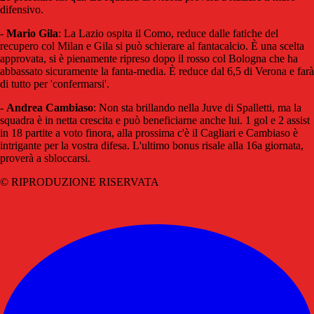
difensivo.
-
Mario Gila
: La Lazio ospita il Como, reduce dalle fatiche del
recupero col Milan e Gila si può schierare al fantacalcio. È una scelta
approvata, si è pienamente ripreso dopo il rosso col Bologna che ha
abbassato sicuramente la fanta-media. È reduce dal 6,5 di Verona e farà
di tutto per 'confermarsi'.
-
Andrea Cambiaso
: Non sta brillando nella Juve di Spalletti, ma la
squadra è in netta crescita e può beneficiarne anche lui. 1 gol e 2 assist
in 18 partite a voto finora, alla prossima c'è il Cagliari e Cambiaso è
intrigante per la vostra difesa. L'ultimo bonus risale alla 16a giornata,
proverà a sbloccarsi.
© RIPRODUZIONE RISERVATA