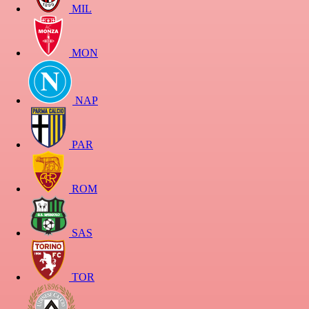
MIL
MON
NAP
PAR
ROM
SAS
TOR