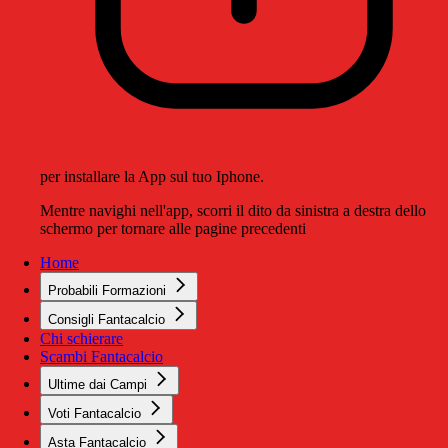
per installare la App sul tuo Iphone.
Mentre navighi nell'app, scorri il dito da sinistra a destra dello
schermo per tornare alle pagine precedenti
Home
Probabili Formazioni
Consigli Fantacalcio
Chi schierare
Scambi Fantacalcio
Ultime dai Campi
Voti Fantacalcio
Asta Fantacalcio