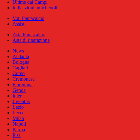
Ultime dai Campi
Indicazioni amichevoli
Voti Fantacalcio
Assist
Asta Fantacalcio
Asta di riparazione
News
Atalanta
Bologna
Cagliari
Como
Cremonese
Fiorentina
Genoa
Inter
Juventus
Lazio
Lecce
Milan
Napoli
Parma
Pisa