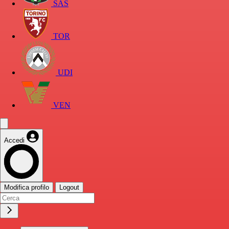
SAS
TOR
UDI
VEN
Accedi
Modifica profilo
Logout