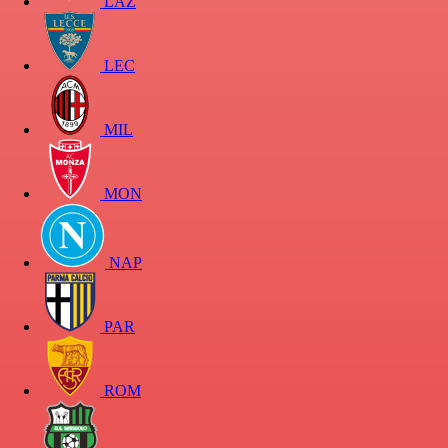
LAZ
LEC
MIL
MON
NAP
PAR
ROM