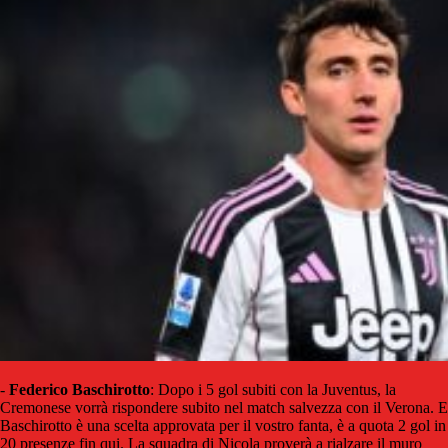
-
Federico Baschirotto
: Dopo i 5 gol subiti con la Juventus, la
Cremonese vorrà rispondere subito nel match salvezza con il Verona. E
Baschirotto è una scelta approvata per il vostro fanta, è a quota 2 gol in
20 presenze fin qui. La squadra di Nicola proverà a rialzare il muro