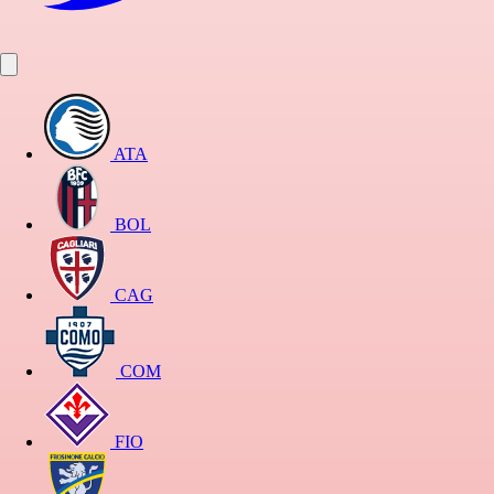
ATA
BOL
CAG
COM
FIO