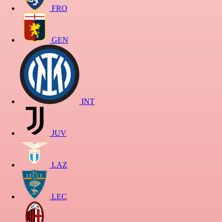
FRO
GEN
INT
JUV
LAZ
LEC