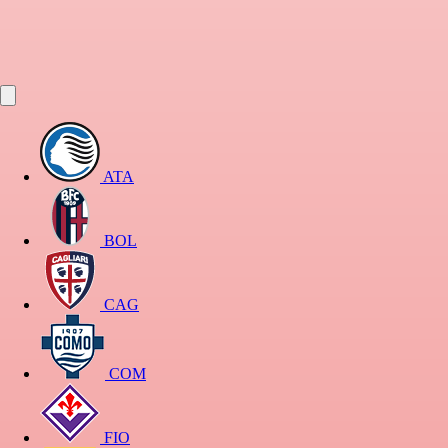
ATA
BOL
CAG
COM
FIO