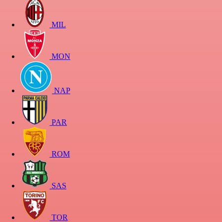
MIL
MON
NAP
PAR
ROM
SAS
TOR