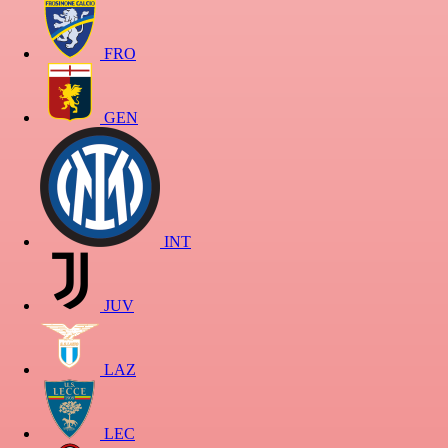
FRO
GEN
INT
JUV
LAZ
LEC