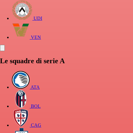
UDI
VEN
Le squadre di serie A
ATA
BOL
CAG