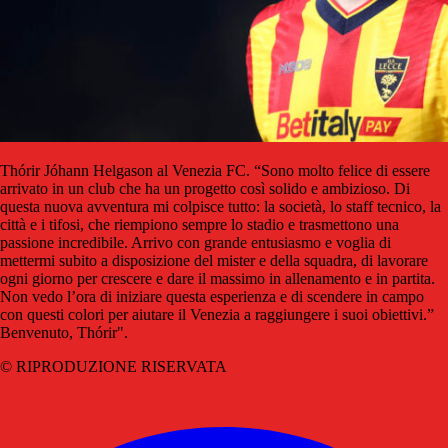
Thórir Jóhann Helgason al Venezia FC. “Sono molto felice di essere
arrivato in un club che ha un progetto così solido e ambizioso. Di
questa nuova avventura mi colpisce tutto: la società, lo staff tecnico, la
città e i tifosi, che riempiono sempre lo stadio e trasmettono una
passione incredibile. Arrivo con grande entusiasmo e voglia di
mettermi subito a disposizione del mister e della squadra, di lavorare
ogni giorno per crescere e dare il massimo in allenamento e in partita.
Non vedo l’ora di iniziare questa esperienza e di scendere in campo
con questi colori per aiutare il Venezia a raggiungere i suoi obiettivi.”
Benvenuto, Thórir".
© RIPRODUZIONE RISERVATA