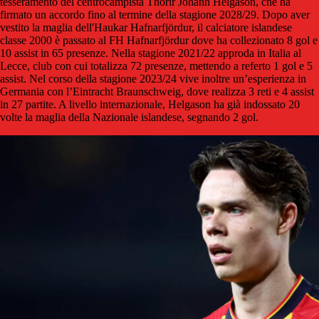
tesseramento del centrocampista Thórir Jóhann Helgason, che ha
firmato un accordo fino al termine della stagione 2028/29. Dopo aver
vestito la maglia dell'Haukar Hafnarfjördur, il calciatore islandese
classe 2000 è passato al FH Hafnarfjördur dove ha collezionato 8 gol e
10 assist in 65 presenze. Nella stagione 2021/22 approda in Italia al
Lecce, club con cui totalizza 72 presenze, mettendo a referto 1 gol e 5
assist. Nel corso della stagione 2023/24 vive inoltre un’esperienza in
Germania con l’Eintracht Braunschweig, dove realizza 3 reti e 4 assist
in 27 partite. A livello internazionale, Helgason ha già indossato 20
volte la maglia della Nazionale islandese, segnando 2 gol.