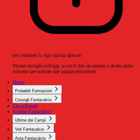
per installare la App sul tuo Iphone.
Mentre navighi nell'app, scorri il dito da sinistra a destra dello
schermo per tornare alle pagine precedenti
Home
Probabili Formazioni
Consigli Fantacalcio
Chi schierare
Scambi Fantacalcio
Ultime dai Campi
Voti Fantacalcio
Asta Fantacalcio