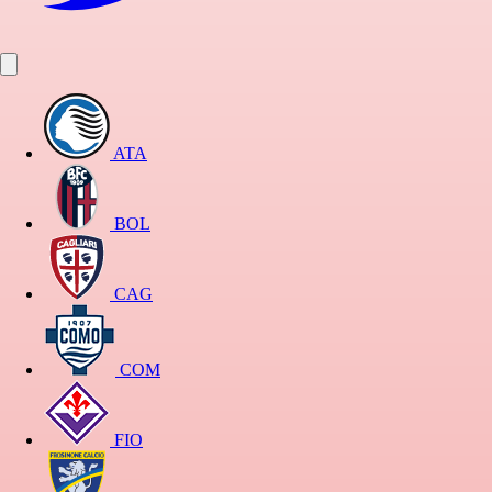
ATA
BOL
CAG
COM
FIO