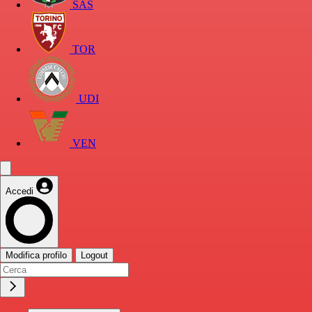
SAS
TOR
UDI
VEN
Accedi
Modifica profilo
Logout