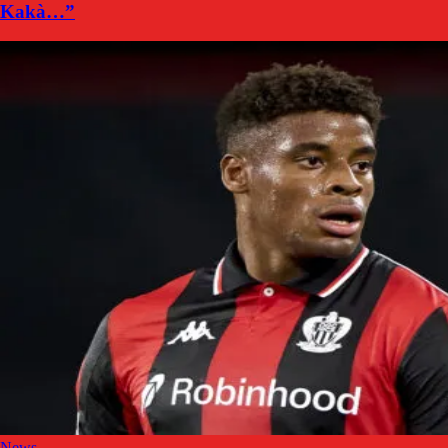
Kakà…”
News