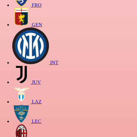
FRO
GEN
INT
JUV
LAZ
LEC