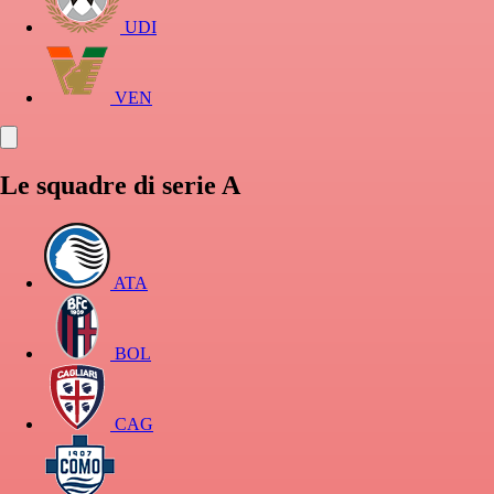
UDI
VEN
Le squadre di serie A
ATA
BOL
CAG