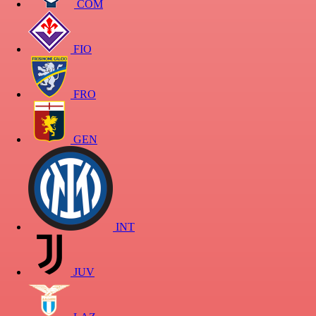
COM
FIO
FRO
GEN
INT
JUV