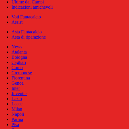
Ultime dai Campi
Indicazioni amichevoli
Voti Fantacalcio
Assist
Asta Fantacalcio
Asta di riparazione
News
Atalanta
Bologna
Cagliari
Como
Cremonese
Fiorentina
Genoa
Inter
Juventus
Lazio
Lecce
Milan
Napoli
Parma
Pisa