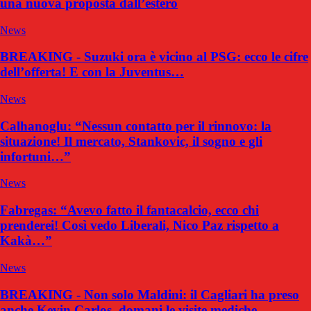
una nuova proposta dall’estero
News
BREAKING - Suzuki ora è vicino al PSG: ecco le cifre
dell’offerta! E con la Juventus…
News
Calhanoglu: “Nessun contatto per il rinnovo: la
situazione! Il mercato, Stankovic, il sogno e gli
infortuni…”
News
Fabregas: “Avevo fatto il fantacalcio, ecco chi
prenderei! Così vedo Liberali, Nico Paz rispetto a
Kakà…”
News
BREAKING - Non solo Maldini: il Cagliari ha preso
anche Kevin Carlos, domani le visite mediche