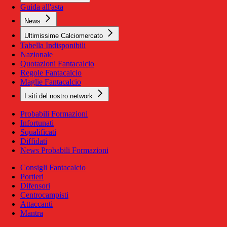
Guida all'asta
News
Ultimissime Calciomercato
Tabella Indisponibili
Nazionale
Quotazioni Fantacalcio
Regole Fantacalcio
Maglie Fantacalcio
I siti del nostro network
Probabili Formazioni
Infortunati
Squalificati
Diffidati
News Probabili Formazioni
Consigli Fantacalcio
Portieri
Difensori
Centrocampisti
Attaccanti
Mantra