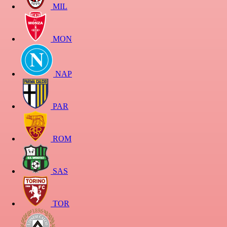
MIL
MON
NAP
PAR
ROM
SAS
TOR