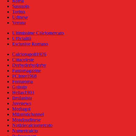
Roma
Sassuolo
Torino
Udinese
Verona
Ultimissime Calciomercato
Ufficialità
Esclusive Romano
Calcionapoli1926
Cittaceleste
Derbyderbyderby
Fantamagazine
FCInter1908
Forzaroma
Golssip
Hellas1903
Ilmilanista
Juvenews
Mediagol
Milanistichannel
Mondoudinese
Notiziecalciomercato
Numericalcio