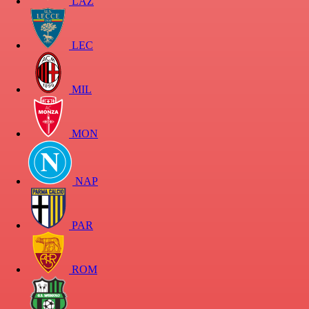
LAZ
LEC
MIL
MON
NAP
PAR
ROM