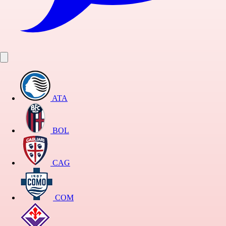
ATA
BOL
CAG
COM