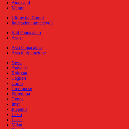
Attaccanti
Mantra
Ultime dai Campi
Indicazioni amichevoli
Voti Fantacalcio
Assist
Asta Fantacalcio
Asta di riparazione
News
Atalanta
Bologna
Cagliari
Como
Cremonese
Fiorentina
Genoa
Inter
Juventus
Lazio
Lecce
Milan