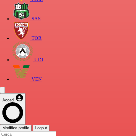
SAS
TOR
UDI
VEN
Accedi
Modifica profilo
Logout