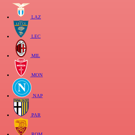
LAZ
LEC
MIL
MON
NAP
PAR
ROM