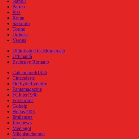
Napoli
Parma
Pisa
Roma
Sassuolo
Torino
Udinese
Verona
Ultimissime Calciomercato
Ufficialità
Esclusive Romano
Calcionapoli1926
Cittaceleste
Derbyderbyderby
Fantamagazine
FCInter1908
Forzaroma
Golssip
Hellas1903
Ilmilanista
Juvenews
Mediagol
Milanistichannel