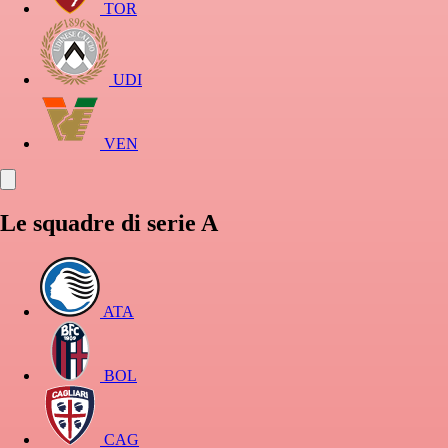
TOR
UDI
VEN
Le squadre di serie A
ATA
BOL
CAG