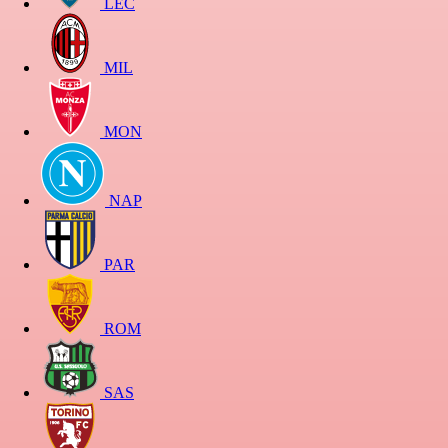
LEC
MIL
MON
NAP
PAR
ROM
SAS