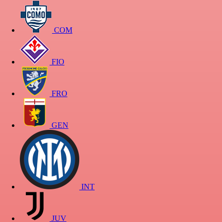
COM
FIO
FRO
GEN
INT
JUV