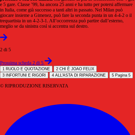
e 5 gare. Classe ’99, ha ancora 25 anni e ha tutto per potersi affermare
in Italia, come già successo a tanti altri in passato. Nel Milan può
giocare insieme a Gimenez, può fare la seconda punta in un 4-4-2 o il
trequartista in un 4-2-3-1. All’occorrenza può partire dall’esterno,
meglio se da sinistra così si accentra sul destro.
2 di 5
Prossima scheda 2 di 5
1
RUOLO E QUOTAZIONE
2
CHI È JOAO FELIX
3
INFORTUNI E RIGORI
4
ALL'ASTA DI RIPARAZIONE
5
Pagina 5
© RIPRODUZIONE RISERVATA