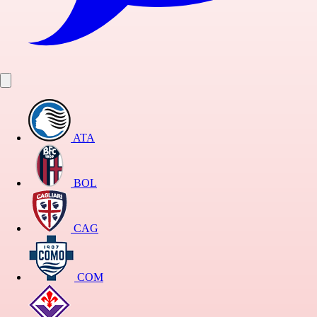
ATA
BOL
CAG
COM