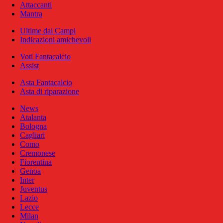
Attaccanti
Mantra
Ultime dai Campi
Indicazioni amichevoli
Voti Fantacalcio
Assist
Asta Fantacalcio
Asta di riparazione
News
Atalanta
Bologna
Cagliari
Como
Cremonese
Fiorentina
Genoa
Inter
Juventus
Lazio
Lecce
Milan