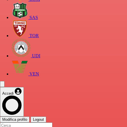
SAS
TOR
UDI
VEN
Accedi
Modifica profilo
Logout