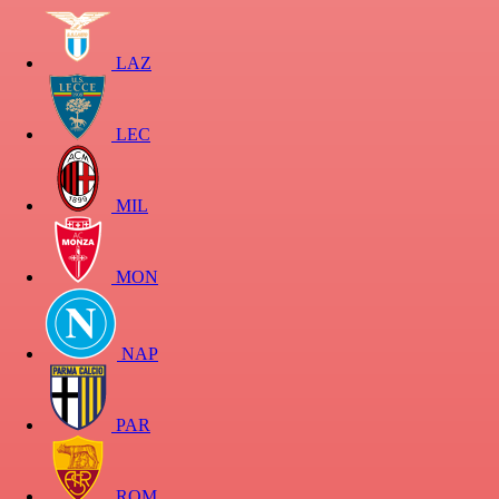
LAZ
LEC
MIL
MON
NAP
PAR
ROM