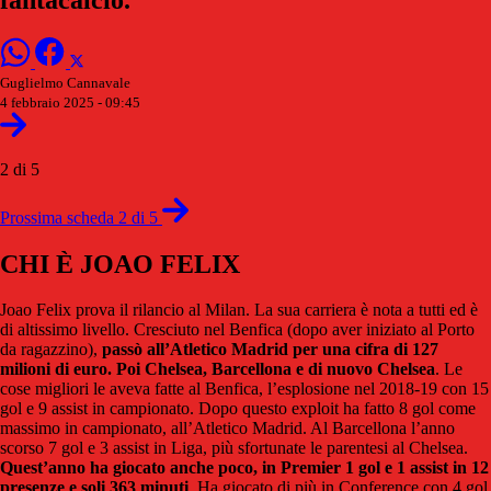
Guglielmo Cannavale
4 febbraio 2025 - 09:45
2 di 5
Prossima scheda 2 di 5
CHI È JOAO FELIX
Joao Felix prova il rilancio al Milan. La sua carriera è nota a tutti ed è
di altissimo livello. Cresciuto nel Benfica (dopo aver iniziato al Porto
da ragazzino),
passò all’Atletico Madrid per una cifra di 127
milioni di euro. Poi Chelsea, Barcellona e di nuovo Chelsea
. Le
cose migliori le aveva fatte al Benfica, l’esplosione nel 2018-19 con 15
gol e 9 assist in campionato. Dopo questo exploit ha fatto 8 gol come
massimo in campionato, all’Atletico Madrid. Al Barcellona l’anno
scorso 7 gol e 3 assist in Liga, più sfortunate le parentesi al Chelsea.
Quest’anno ha giocato anche poco, in Premier 1 gol e 1 assist in 12
presenze e soli 363 minuti
. Ha giocato di più in Conference con 4 gol