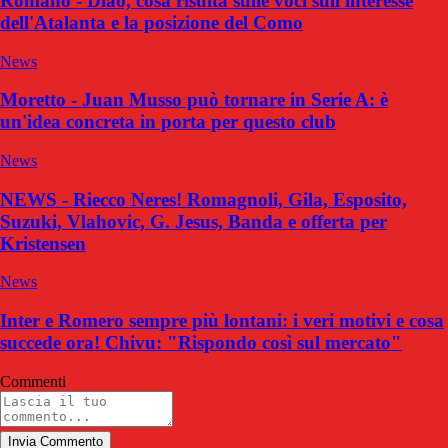
Romano - Diao, cosa risulta sulle voci sull'interesse
dell'Atalanta e la posizione del Como
News
Moretto - Juan Musso può tornare in Serie A: è
un'idea concreta in porta per questo club
News
NEWS - Riecco Neres! Romagnoli, Gila, Esposito,
Suzuki, Vlahovic, G. Jesus, Banda e offerta per
Kristensen
News
Inter e Romero sempre più lontani: i veri motivi e cosa
succede ora! Chivu: "Rispondo così sul mercato"
Commenti
Invia Commento