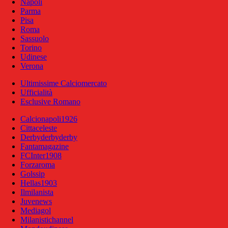
Napoli
Parma
Pisa
Roma
Sassuolo
Torino
Udinese
Verona
Ultimissime Calciomercato
Ufficialità
Esclusive Romano
Calcionapoli1926
Cittaceleste
Derbyderbyderby
Fantamagazine
FCInter1908
Forzaroma
Golssip
Hellas1903
Ilmilanista
Juvenews
Mediagol
Milanistichannel