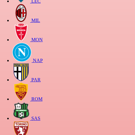
LEC
MIL
MON
NAP
PAR
ROM
SAS