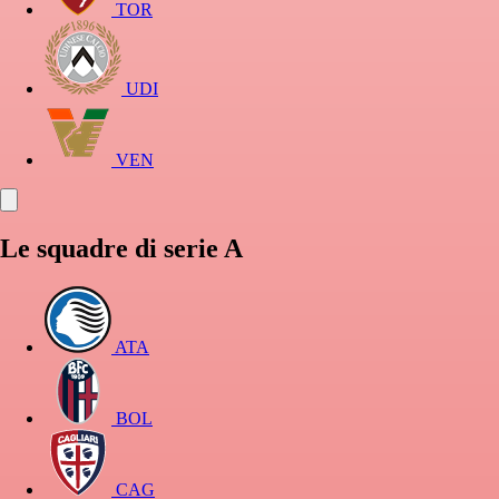
TOR
UDI
VEN
Le squadre di serie A
ATA
BOL
CAG