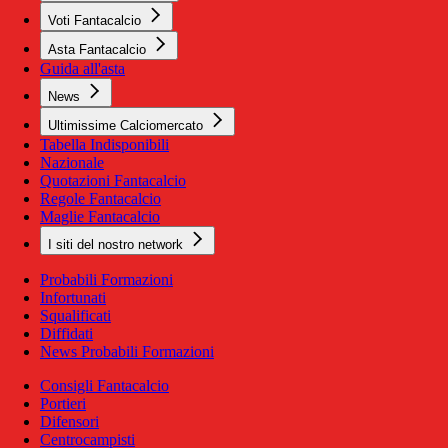
Voti Fantacalcio
Asta Fantacalcio
Guida all'asta
News
Ultimissime Calciomercato
Tabella Indisponibili
Nazionale
Quotazioni Fantacalcio
Regole Fantacalcio
Maglie Fantacalcio
I siti del nostro network
Probabili Formazioni
Infortunati
Squalificati
Diffidati
News Probabili Formazioni
Consigli Fantacalcio
Portieri
Difensori
Centrocampisti