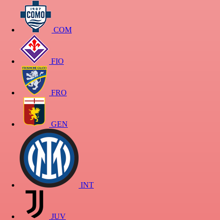
COM
FIO
FRO
GEN
INT
JUV