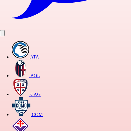
ATA
BOL
CAG
COM