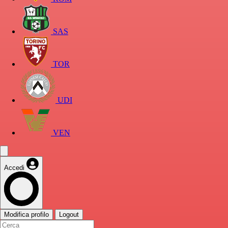
SAS
TOR
UDI
VEN
Accedi
Modifica profilo
Logout