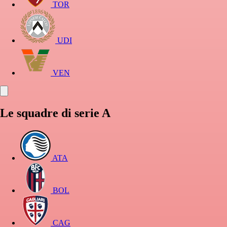
TOR
UDI
VEN
Le squadre di serie A
ATA
BOL
CAG