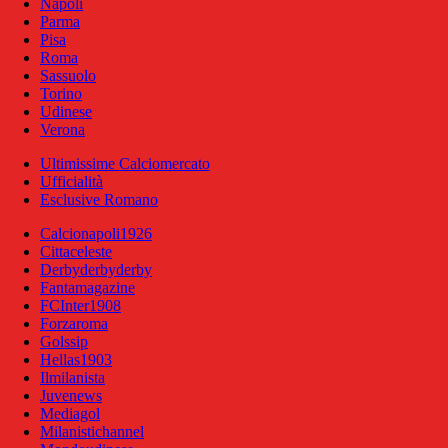
Napoli
Parma
Pisa
Roma
Sassuolo
Torino
Udinese
Verona
Ultimissime Calciomercato
Ufficialità
Esclusive Romano
Calcionapoli1926
Cittaceleste
Derbyderbyderby
Fantamagazine
FCInter1908
Forzaroma
Golssip
Hellas1903
Ilmilanista
Juvenews
Mediagol
Milanistichannel