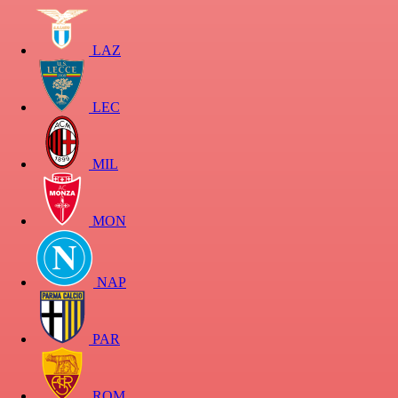
LAZ
LEC
MIL
MON
NAP
PAR
ROM