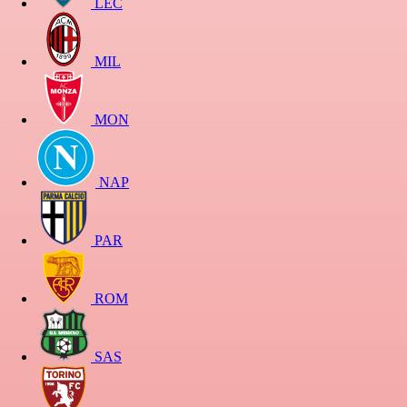
LEC
MIL
MON
NAP
PAR
ROM
SAS