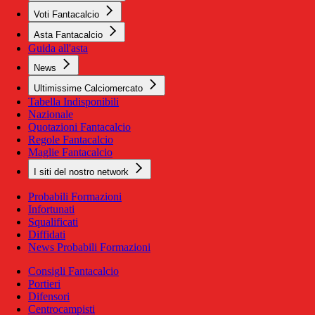
Voti Fantacalcio
Asta Fantacalcio
Guida all'asta
News
Ultimissime Calciomercato
Tabella Indisponibili
Nazionale
Quotazioni Fantacalcio
Regole Fantacalcio
Maglie Fantacalcio
I siti del nostro network
Probabili Formazioni
Infortunati
Squalificati
Diffidati
News Probabili Formazioni
Consigli Fantacalcio
Portieri
Difensori
Centrocampisti