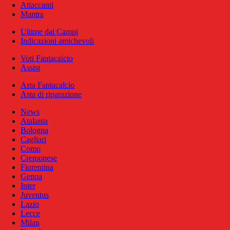
Attaccanti
Mantra
Ultime dai Campi
Indicazioni amichevoli
Voti Fantacalcio
Assist
Asta Fantacalcio
Asta di riparazione
News
Atalanta
Bologna
Cagliari
Como
Cremonese
Fiorentina
Genoa
Inter
Juventus
Lazio
Lecce
Milan