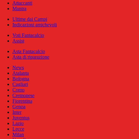
Attaccanti
Mantra
Ultime dai Campi
Indicazioni amichevoli
Voti Fantacalcio
Assist
Asta Fantacalcio
Asta di riparazione
News
Atalanta
Bologna
Cagliari
Como
Cremonese
Fiorentina
Genoa
Inter
Juventus
Lazio
Lecce
Milan