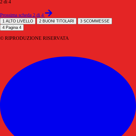
2 di 4
Prossima scheda 2 di 4
1
ALTO LIVELLO
2
BUONI TITOLARI
3
SCOMMESSE
4
Pagina 4
© RIPRODUZIONE RISERVATA