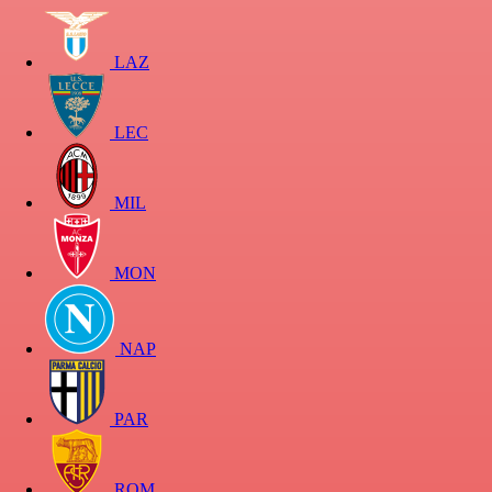
LAZ
LEC
MIL
MON
NAP
PAR
ROM