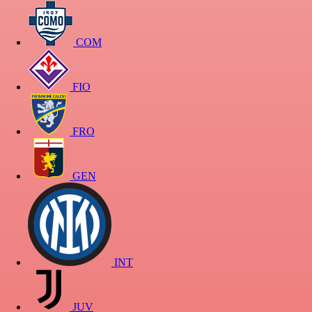
COM
FIO
FRO
GEN
INT
JUV