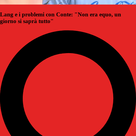
Lang e i problemi con Conte: "Non era equo, un
giorno si saprà tutto"