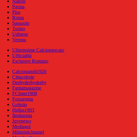
Napoli
Parma
Pisa
Roma
Sassuolo
Torino
Udinese
Verona
Ultimissime Calciomercato
Ufficialità
Esclusive Romano
Calcionapoli1926
Cittaceleste
Derbyderbyderby
Fantamagazine
FCInter1908
Forzaroma
Golssip
Hellas1903
Ilmilanista
Juvenews
Mediagol
Milanistichannel