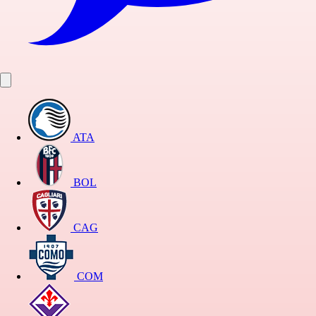
ATA
BOL
CAG
COM