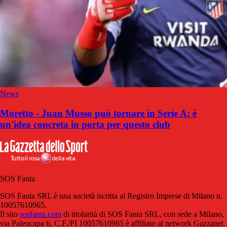
News
Moretto - Juan Musso può tornare in Serie A: è
un'idea concreta in porta per questo club
SOS Fanta
SOS Fanta SRL è una società iscritta al Registro Imprese di Milano n.
10057610965.
Il sito
sosfanta.com
di titolarità di SOS Fanta SRL, con sede a Milano,
via Paleocapa 6, C.F./PI 10057610965 è affiliato al network Gazzanet