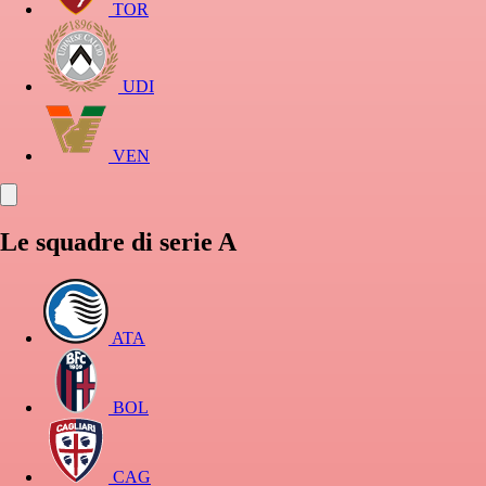
TOR
UDI
VEN
Le squadre di serie A
ATA
BOL
CAG