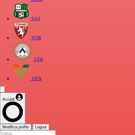
SAS
TOR
UDI
VEN
Accedi
Modifica profilo
Logout