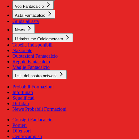
Voti Fantacalcio
Asta Fantacalcio
Guida all'asta
News
Ultimissime Calciomercato
Tabella Indisponibili
Nazionale
Quotazioni Fantacalcio
Regole Fantacalcio
Maglie Fantacalcio
I siti del nostro network
Probabili Formazioni
Infortunati
Squalificati
Diffidati
News Probabili Formazioni
Consigli Fantacalcio
Portieri
Difensori
Centrocampisti