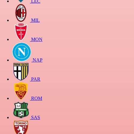
LEC
MIL
MON
NAP
PAR
ROM
SAS