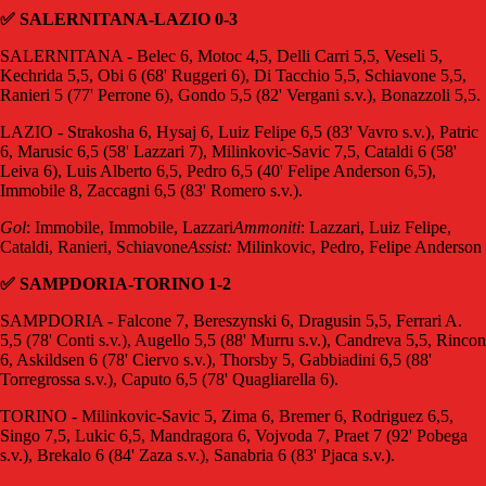
✅ SALERNITANA-LAZIO 0-3
SALERNITANA - Belec 6, Motoc 4,5, Delli Carri 5,5, Veseli 5,
Kechrida 5,5, Obi 6 (68' Ruggeri 6), Di Tacchio 5,5, Schiavone 5,5,
Ranieri 5 (77' Perrone 6), Gondo 5,5 (82' Vergani s.v.), Bonazzoli 5,5.
LAZIO - Strakosha 6, Hysaj 6, Luiz Felipe 6,5 (83' Vavro s.v.), Patric
6, Marusic 6,5 (58' Lazzari 7), Milinkovic-Savic 7,5, Cataldi 6 (58'
Leiva 6), Luis Alberto 6,5, Pedro 6,5 (40' Felipe Anderson 6,5),
Immobile 8, Zaccagni 6,5 (83' Romero s.v.).
Gol
: Immobile, Immobile, Lazzari
Ammoniti
: Lazzari, Luiz Felipe,
Cataldi, Ranieri, Schiavone
Assist:
Milinkovic, Pedro, Felipe Anderson
✅ SAMPDORIA-TORINO 1-2
SAMPDORIA - Falcone 7, Bereszynski 6, Dragusin 5,5, Ferrari A.
5,5 (78' Conti s.v.), Augello 5,5 (88' Murru s.v.), Candreva 5,5, Rincon
6, Askildsen 6 (78' Ciervo s.v.), Thorsby 5, Gabbiadini 6,5 (88'
Torregrossa s.v.), Caputo 6,5 (78' Quagliarella 6).
TORINO - Milinkovic-Savic 5, Zima 6, Bremer 6, Rodriguez 6,5,
Singo 7,5, Lukic 6,5, Mandragora 6, Vojvoda 7, Praet 7 (92' Pobega
s.v.), Brekalo 6 (84' Zaza s.v.), Sanabria 6 (83' Pjaca s.v.).