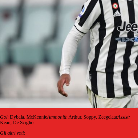
Gol
: Dybala, McKennie
Ammoniti
: Arthur, Soppy, Zeegelaar
Assist:
Kean, De Sciglio
Gli altri voti: