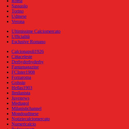
Roma
Sassuolo
Torino
Udinese
Verona
Ultimissime Calciomercato
Ufficialità
Esclusive Romano
Calcionapoli1926
Cittaceleste
Derbyderbyderby
Fantamagazine
FCInter1908
Forzaroma
Golssip
Hellas1903
Ilmilanista
Juvenews
Mediagol
Milanistichannel
Mondoudinese
Notiziecalciomercato
Numericalcio