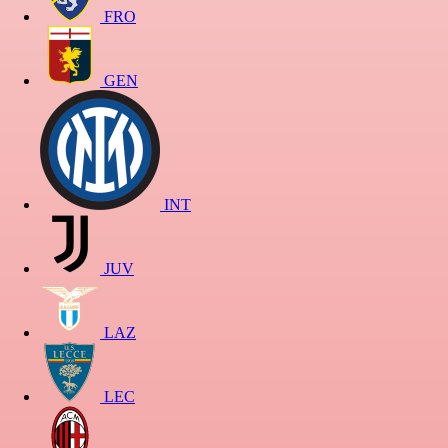
FRO
GEN
INT
JUV
LAZ
LEC