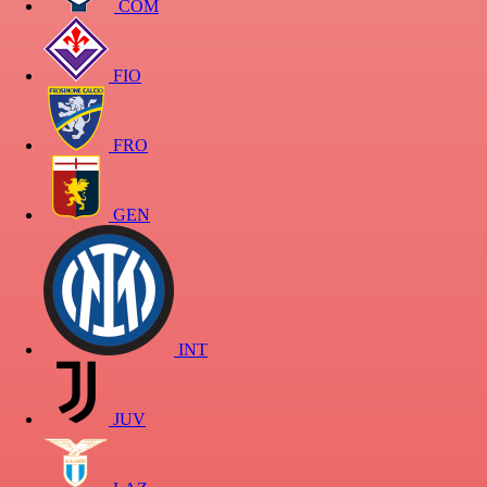
COM
FIO
FRO
GEN
INT
JUV