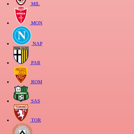
MIL
MON
NAP
PAR
ROM
SAS
TOR