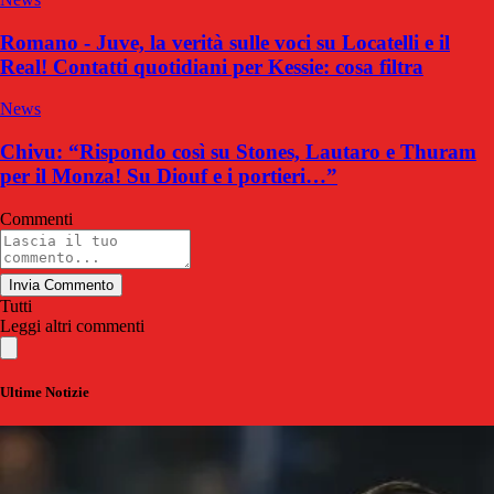
Romano - Juve, la verità sulle voci su Locatelli e il
Real! Contatti quotidiani per Kessie: cosa filtra
News
Chivu: “Rispondo così su Stones, Lautaro e Thuram
per il Monza! Su Diouf e i portieri…”
Commenti
Invia Commento
Tutti
Leggi altri commenti
Ultime Notizie