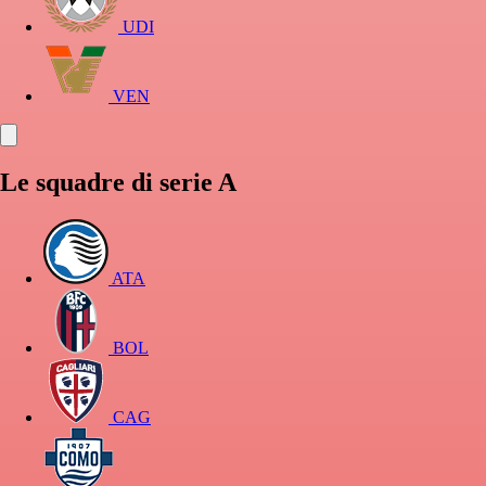
UDI
VEN
Le squadre di serie A
ATA
BOL
CAG