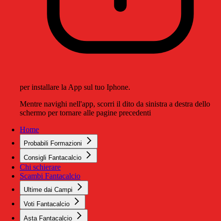
per installare la App sul tuo Iphone.
Mentre navighi nell'app, scorri il dito da sinistra a destra dello
schermo per tornare alle pagine precedenti
Home
Probabili Formazioni
Consigli Fantacalcio
Chi schierare
Scambi Fantacalcio
Ultime dai Campi
Voti Fantacalcio
Asta Fantacalcio