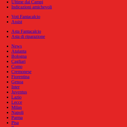
Ultime dai Campi
Indicazioni amichevoli
Voti Fantacalcio
Assist
Asta Fantacalcio
Asta di riparazione
News
Atalanta
Bologna
Cagliari
Como
Cremonese
Fiorentina
Genoa
Inter
Juventus
Lazio
Lecce
Milan
Napoli
Parma
Pisa