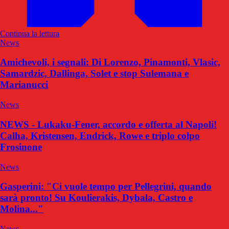
Continua la lettura
News
Amichevoli, i segnali: Di Lorenzo, Pinamonti, Vlasic,
Samardzic, Dallinga, Solet e stop Sulemana e
Marianucci
News
NEWS - Lukaku-Fener, accordo e offerta al Napoli!
Calha, Kristensen, Endrick, Rowe e triplo colpo
Frosinone
News
Gasperini: "Ci vuole tempo per Pellegrini, quando
sarà pronto! Su Koulierakis, Dybala, Castro e
Molina..."
News