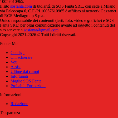
10057610965.
Il sito
sosfanta.com
di titolarità di SOS Fanta SRL, con sede a Milano,
via Paleocapa 6, C.F./PI 10057610965 è affiliato al network Gazzanet
di RCS Mediagroup S.p.a..
Unico responsabile dei contenuti (testi, foto, video e grafiche) è SOS
Fanta SRL; per ogni comunicazione avente ad oggetto i contenuti del
sito scrivere a
sosfanta@gmail.com
Copyright 2021-2026 © Tutti i diritti riservati.
Footer Menu
Consigli
Chi schierare
Voti
Assist
Ultime dai campi
Infortunati
Maglie SOS Fanta
Probabili Formazioni
Informazioni
Redazione
Trasparenza