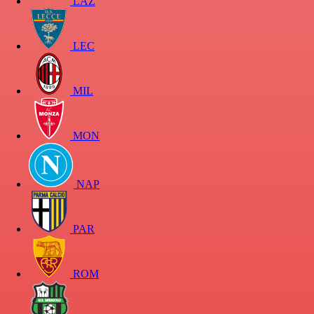
LAZ
LEC
MIL
MON
NAP
PAR
ROM