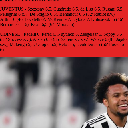
JUVENTUS - Szczesny 6,5, Cuadrado 6,5, de Ligt 6,5, Rugani 6,5,
Pellegrini 6 (57' De Sciglio 6,5), Bentancur 6,5 (82' Rabiot s.v.),
Arthur 6 (46' Locatelli 6), McKennie 7, Dybala 7, Kulusevski 6 (46'
Bernardeschi 6), Kean 6,5 (64' Morata 6).
UDINESE - Padelli 6, Perez 6, Nuytinck 5, Zeegelaar 5, Soppy 5,5
(81' Success s.v.), Arslan 6,5 (85' Samardzic s.v.), Walace 6 (81' Jajalo
s.v.), Makengo 5,5, Udogie 6,5, Beto 5,5, Deulofeu 5,5 (66' Pussetto
6).