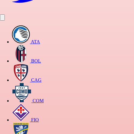
ATA
BOL
CAG
COM
FIO