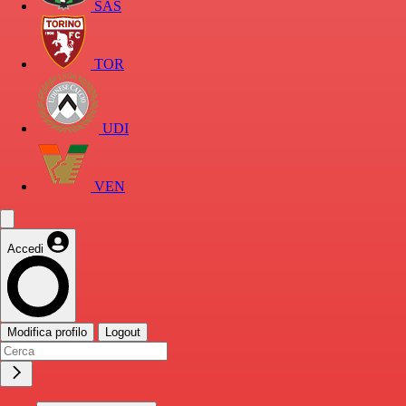
SAS
TOR
UDI
VEN
Accedi
Modifica profilo
Logout