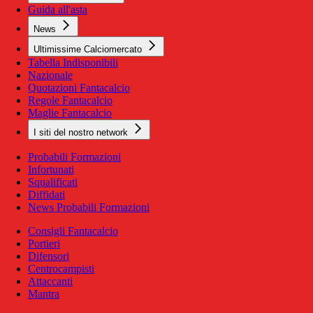
Guida all'asta
News
Ultimissime Calciomercato
Tabella Indisponibili
Nazionale
Quotazioni Fantacalcio
Regole Fantacalcio
Maglie Fantacalcio
I siti del nostro network
Probabili Formazioni
Infortunati
Squalificati
Diffidati
News Probabili Formazioni
Consigli Fantacalcio
Portieri
Difensori
Centrocampisti
Attaccanti
Mantra