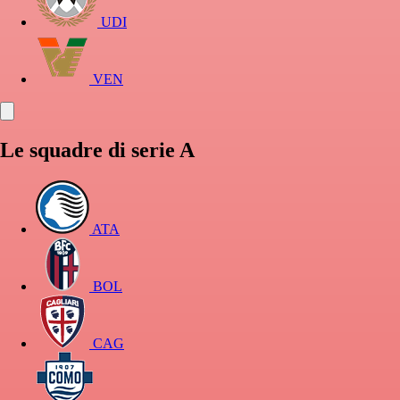
UDI
VEN
Le squadre di serie A
ATA
BOL
CAG