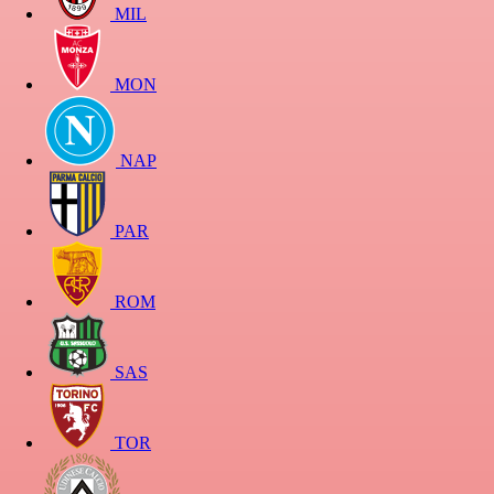
MIL
MON
NAP
PAR
ROM
SAS
TOR