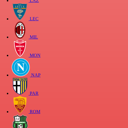
LAZ
LEC
MIL
MON
NAP
PAR
ROM