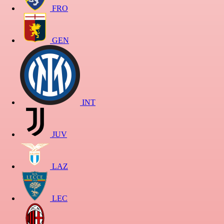
FRO
GEN
INT
JUV
LAZ
LEC