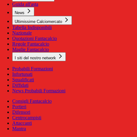
Guida all'asta
News
Ultimissime Calciomercato
Tabella Indisponibili
Nazionale
Quotazioni Fantacalcio
Regole Fantacalcio
Maglie Fantacalcio
I siti del nostro network
Probabili Formazioni
Infortunati
Squalificati
Diffidati
News Probabili Formazioni
Consigli Fantacalcio
Portieri
Difensori
Centrocampisti
Attaccanti
Mantra