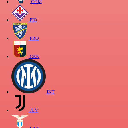
COM
FIO
FRO
GEN
INT
JUV