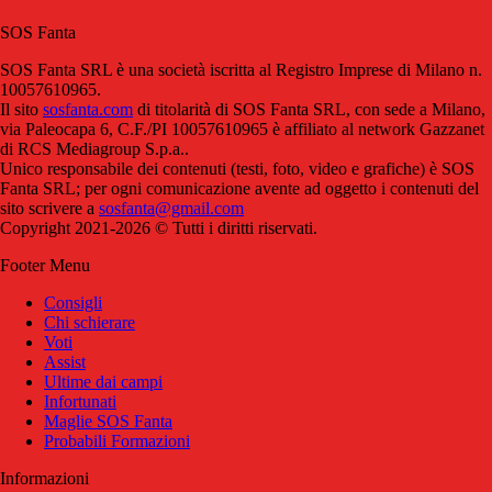
SOS Fanta
SOS Fanta SRL è una società iscritta al Registro Imprese di Milano n.
10057610965.
Il sito
sosfanta.com
di titolarità di SOS Fanta SRL, con sede a Milano,
via Paleocapa 6, C.F./PI 10057610965 è affiliato al network Gazzanet
di RCS Mediagroup S.p.a..
Unico responsabile dei contenuti (testi, foto, video e grafiche) è SOS
Fanta SRL; per ogni comunicazione avente ad oggetto i contenuti del
sito scrivere a
sosfanta@gmail.com
Copyright 2021-2026 © Tutti i diritti riservati.
Footer Menu
Consigli
Chi schierare
Voti
Assist
Ultime dai campi
Infortunati
Maglie SOS Fanta
Probabili Formazioni
Informazioni