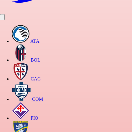
ATA
BOL
CAG
COM
FIO