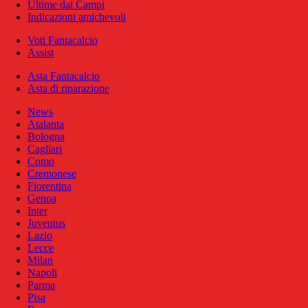
Ultime dai Campi
Indicazioni amichevoli
Voti Fantacalcio
Assist
Asta Fantacalcio
Asta di riparazione
News
Atalanta
Bologna
Cagliari
Como
Cremonese
Fiorentina
Genoa
Inter
Juventus
Lazio
Lecce
Milan
Napoli
Parma
Pisa