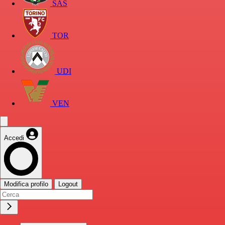
SAS
TOR
UDI
VEN
Accedi
Modifica profilo
Logout