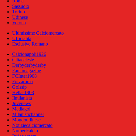
Roma
Sassuolo
Torino
Udinese
Verona
Ultimissime Calciomercato
Ufficialità
Esclusive Romano
Calcionapoli1926
Cittaceleste
Derbyderbyderby
Fantamagazine
FCInter1908
Forzaroma
Golssip
Hellas1903
Ilmilanista
Juvenews
Mediagol
Milanistichannel
Mondoudinese
Notiziecalciomercato
Numericalcio