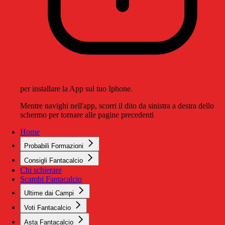
per installare la App sul tuo Iphone.
Mentre navighi nell'app, scorri il dito da sinistra a destra dello
schermo per tornare alle pagine precedenti
Home
Probabili Formazioni
Consigli Fantacalcio
Chi schierare
Scambi Fantacalcio
Ultime dai Campi
Voti Fantacalcio
Asta Fantacalcio