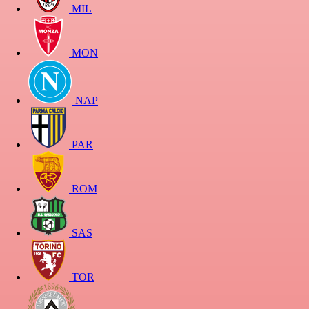
MIL
MON
NAP
PAR
ROM
SAS
TOR