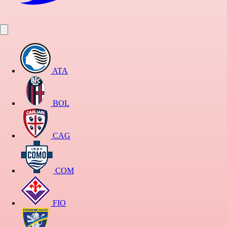
ATA
BOL
CAG
COM
FIO