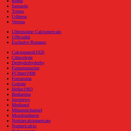
Roma
Sassuolo
Torino
Udinese
Verona
Ultimissime Calciomercato
Ufficialità
Esclusive Romano
Calcionapoli1926
Cittaceleste
Derbyderbyderby
Fantamagazine
FCInter1908
Forzaroma
Golssip
Hellas1903
Ilmilanista
Juvenews
Mediagol
Milanistichannel
Mondoudinese
Notiziecalciomercato
Numericalcio