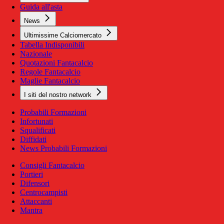
Guida all'asta
News
Ultimissime Calciomercato
Tabella Indisponibili
Nazionale
Quotazioni Fantacalcio
Regole Fantacalcio
Maglie Fantacalcio
I siti del nostro network
Probabili Formazioni
Infortunati
Squalificati
Diffidati
News Probabili Formazioni
Consigli Fantacalcio
Portieri
Difensori
Centrocampisti
Attaccanti
Mantra