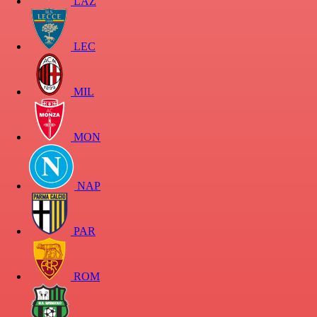
LAZ
LEC
MIL
MON
NAP
PAR
ROM