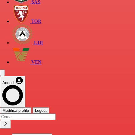
SAS
TOR
UDI
VEN
Accedi
Modifica profilo
Logout