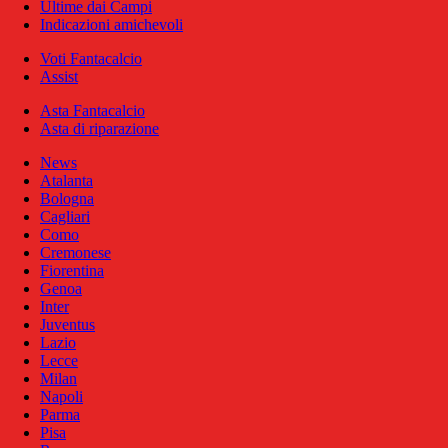
Ultime dai Campi
Indicazioni amichevoli
Voti Fantacalcio
Assist
Asta Fantacalcio
Asta di riparazione
News
Atalanta
Bologna
Cagliari
Como
Cremonese
Fiorentina
Genoa
Inter
Juventus
Lazio
Lecce
Milan
Napoli
Parma
Pisa