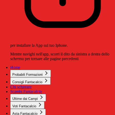
per installare la App sul tuo Iphone.
Mentre navighi nell'app, scorri il dito da sinistra a destra dello
schermo per tornare alle pagine precedenti
Home
Probabili Formazioni
Consigli Fantacalcio
Chi schierare
Scambi Fantacalcio
Ultime dai Campi
Voti Fantacalcio
Asta Fantacalcio