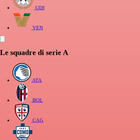
UDI
VEN
Le squadre di serie A
ATA
BOL
CAG