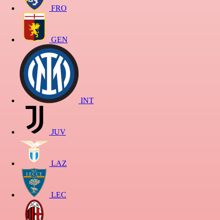
FRO
GEN
INT
JUV
LAZ
LEC