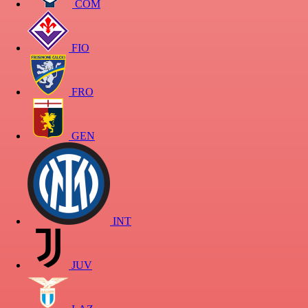
COM
FIO
FRO
GEN
INT
JUV