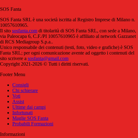
SOS Fanta
SOS Fanta SRL è una società iscritta al Registro Imprese di Milano n.
10057610965.
Il sito
sosfanta.com
di titolarità di SOS Fanta SRL, con sede a Milano,
via Paleocapa 6, C.F./PI 10057610965 è affiliato al network Gazzanet
di RCS Mediagroup S.p.a..
Unico responsabile dei contenuti (testi, foto, video e grafiche) è SOS
Fanta SRL; per ogni comunicazione avente ad oggetto i contenuti del
sito scrivere a
sosfanta@gmail.com
Copyright 2021-2026 © Tutti i diritti riservati.
Footer Menu
Consigli
Chi schierare
Voti
Assist
Ultime dai campi
Infortunati
Maglie SOS Fanta
Probabili Formazioni
Informazioni