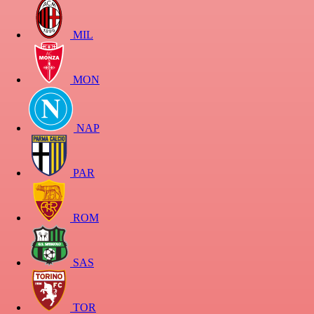
MIL
MON
NAP
PAR
ROM
SAS
TOR