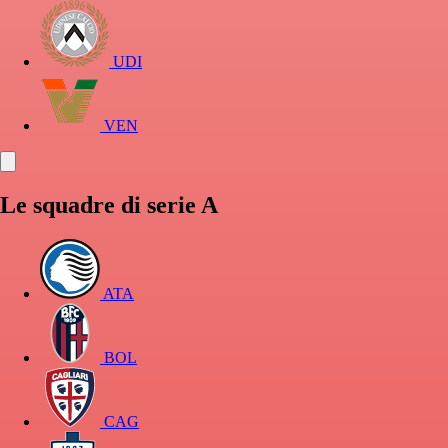
UDI
VEN
Le squadre di serie A
ATA
BOL
CAG