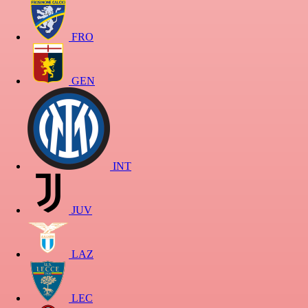
FRO
GEN
INT
JUV
LAZ
LEC