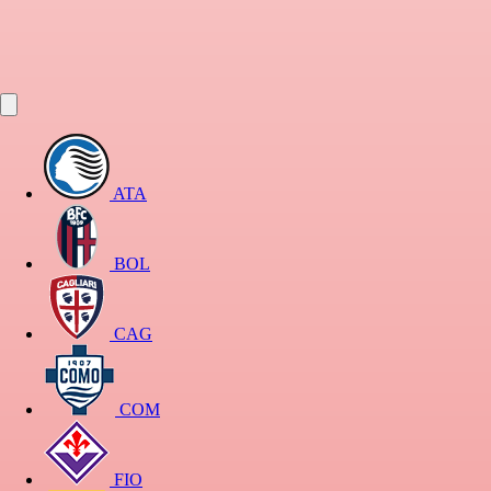
ATA
BOL
CAG
COM
FIO