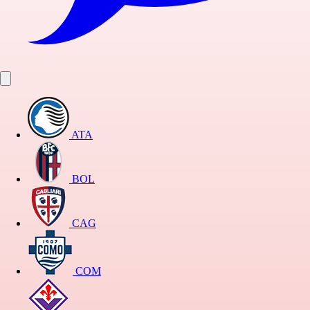
ATA
BOL
CAG
COM