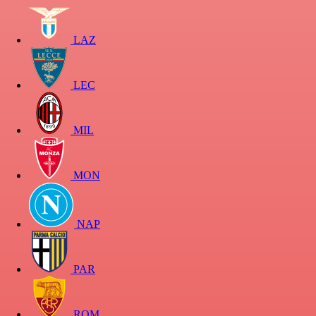
LAZ
LEC
MIL
MON
NAP
PAR
ROM