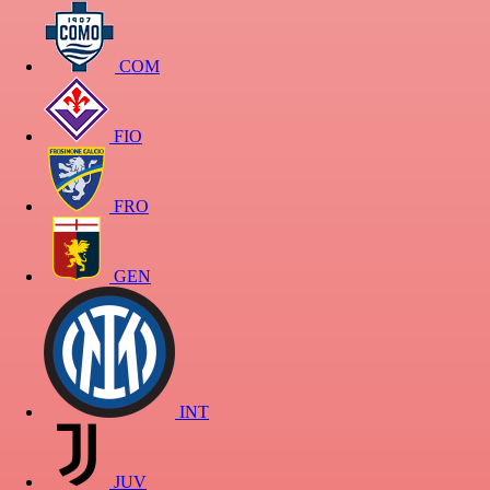
COM
FIO
FRO
GEN
INT
JUV