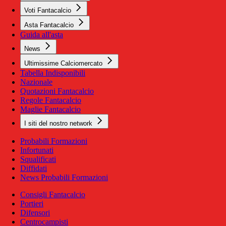
Voti Fantacalcio
Asta Fantacalcio
Guida all'asta
News
Ultimissime Calciomercato
Tabella Indisponibili
Nazionale
Quotazioni Fantacalcio
Regole Fantacalcio
Maglie Fantacalcio
I siti del nostro network
Probabili Formazioni
Infortunati
Squalificati
Diffidati
News Probabili Formazioni
Consigli Fantacalcio
Portieri
Difensori
Centrocampisti