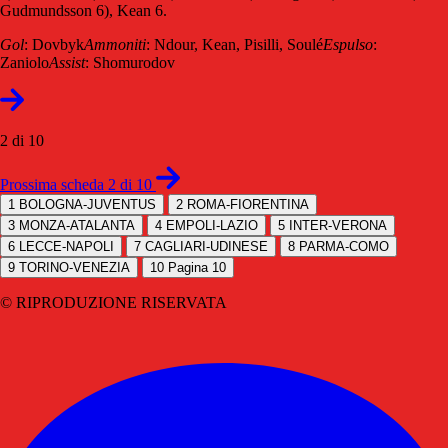
Gudmundsson 6), Kean 6.
Gol
: Dovbyk
Ammoniti
: Ndour, Kean, Pisilli, Soulé
Espulso
:
Zaniolo
Assist
: Shomurodov
2 di 10
Prossima scheda 2 di 10
1
BOLOGNA-JUVENTUS
2
ROMA-FIORENTINA
3
MONZA-ATALANTA
4
EMPOLI-LAZIO
5
INTER-VERONA
6
LECCE-NAPOLI
7
CAGLIARI-UDINESE
8
PARMA-COMO
9
TORINO-VENEZIA
10
Pagina 10
© RIPRODUZIONE RISERVATA