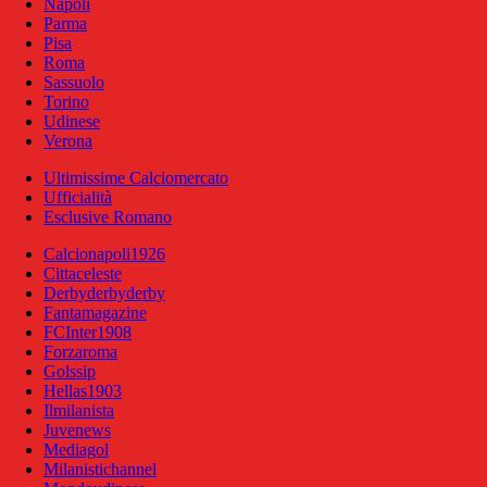
Napoli
Parma
Pisa
Roma
Sassuolo
Torino
Udinese
Verona
Ultimissime Calciomercato
Ufficialità
Esclusive Romano
Calcionapoli1926
Cittaceleste
Derbyderbyderby
Fantamagazine
FCInter1908
Forzaroma
Golssip
Hellas1903
Ilmilanista
Juvenews
Mediagol
Milanistichannel