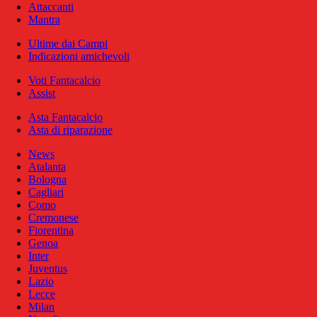
Attaccanti
Mantra
Ultime dai Campi
Indicazioni amichevoli
Voti Fantacalcio
Assist
Asta Fantacalcio
Asta di riparazione
News
Atalanta
Bologna
Cagliari
Como
Cremonese
Fiorentina
Genoa
Inter
Juventus
Lazio
Lecce
Milan