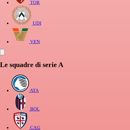
TOR
UDI
VEN
Le squadre di serie A
ATA
BOL
CAG