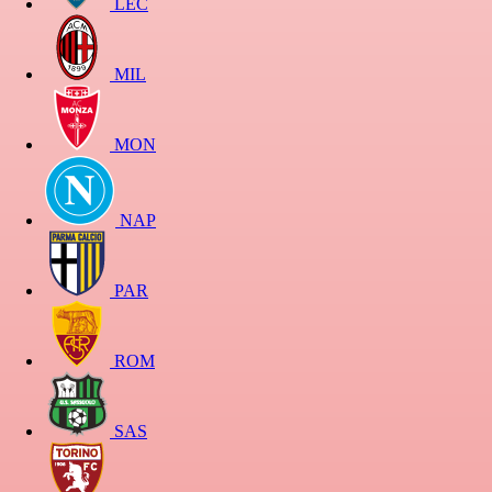
LEC
MIL
MON
NAP
PAR
ROM
SAS