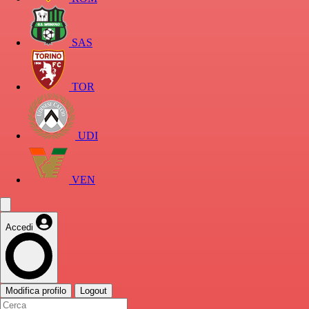
SAS
TOR
UDI
VEN
Accedi
Modifica profilo
Logout