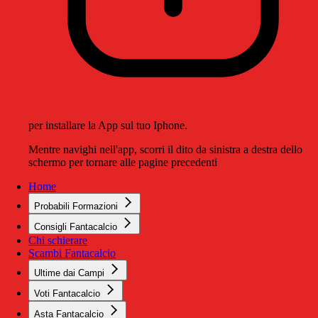
per installare la App sul tuo Iphone.
Mentre navighi nell'app, scorri il dito da sinistra a destra dello
schermo per tornare alle pagine precedenti
Home
Probabili Formazioni
Consigli Fantacalcio
Chi schierare
Scambi Fantacalcio
Ultime dai Campi
Voti Fantacalcio
Asta Fantacalcio