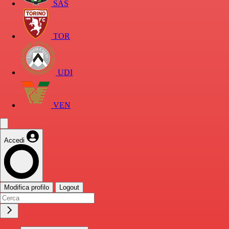
SAS
TOR
UDI
VEN
Accedi
Modifica profilo
Logout