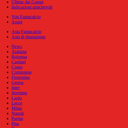
Ultime dai Campi
Indicazioni amichevoli
Voti Fantacalcio
Assist
Asta Fantacalcio
Asta di riparazione
News
Atalanta
Bologna
Cagliari
Como
Cremonese
Fiorentina
Genoa
Inter
Juventus
Lazio
Lecce
Milan
Napoli
Parma
Pisa