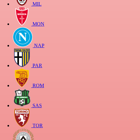
MIL
MON
NAP
PAR
ROM
SAS
TOR