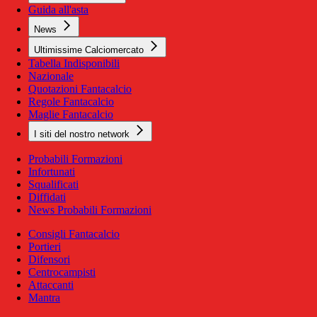
Guida all'asta
News
Ultimissime Calciomercato
Tabella Indisponibili
Nazionale
Quotazioni Fantacalcio
Regole Fantacalcio
Maglie Fantacalcio
I siti del nostro network
Probabili Formazioni
Infortunati
Squalificati
Diffidati
News Probabili Formazioni
Consigli Fantacalcio
Portieri
Difensori
Centrocampisti
Attaccanti
Mantra