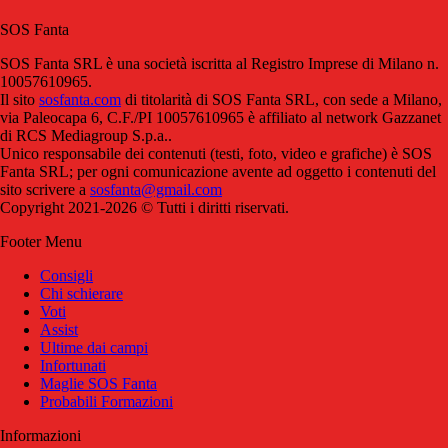
SOS Fanta
SOS Fanta SRL è una società iscritta al Registro Imprese di Milano n.
10057610965.
Il sito
sosfanta.com
di titolarità di SOS Fanta SRL, con sede a Milano,
via Paleocapa 6, C.F./PI 10057610965 è affiliato al network Gazzanet
di RCS Mediagroup S.p.a..
Unico responsabile dei contenuti (testi, foto, video e grafiche) è SOS
Fanta SRL; per ogni comunicazione avente ad oggetto i contenuti del
sito scrivere a
sosfanta@gmail.com
Copyright 2021-2026 © Tutti i diritti riservati.
Footer Menu
Consigli
Chi schierare
Voti
Assist
Ultime dai campi
Infortunati
Maglie SOS Fanta
Probabili Formazioni
Informazioni