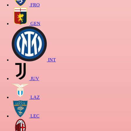
FRO
GEN
INT
JUV
LAZ
LEC