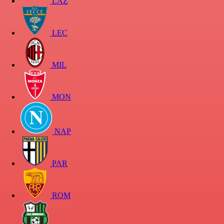
LAZ
LEC
MIL
MON
NAP
PAR
ROM