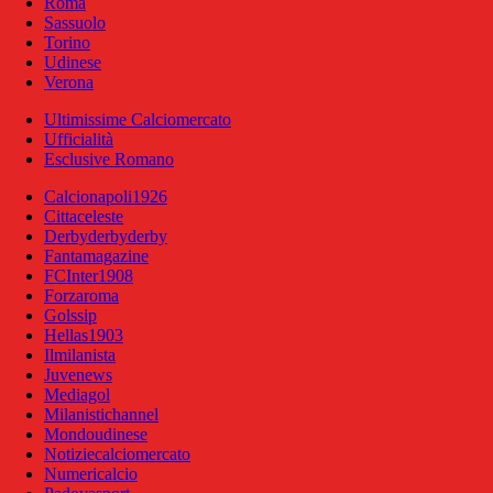
Roma
Sassuolo
Torino
Udinese
Verona
Ultimissime Calciomercato
Ufficialità
Esclusive Romano
Calcionapoli1926
Cittaceleste
Derbyderbyderby
Fantamagazine
FCInter1908
Forzaroma
Golssip
Hellas1903
Ilmilanista
Juvenews
Mediagol
Milanistichannel
Mondoudinese
Notiziecalciomercato
Numericalcio