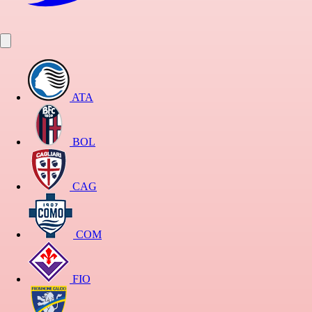
ATA
BOL
CAG
COM
FIO