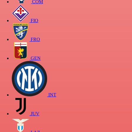
COM
FIO
FRO
GEN
INT
JUV