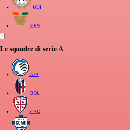
UDI
VEN
Le squadre di serie A
ATA
BOL
CAG