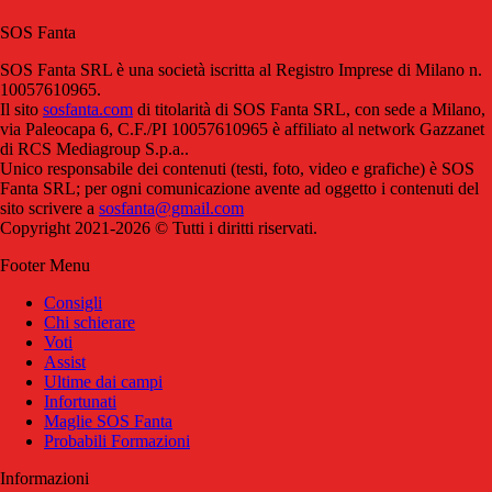
SOS Fanta
SOS Fanta SRL è una società iscritta al Registro Imprese di Milano n.
10057610965.
Il sito
sosfanta.com
di titolarità di SOS Fanta SRL, con sede a Milano,
via Paleocapa 6, C.F./PI 10057610965 è affiliato al network Gazzanet
di RCS Mediagroup S.p.a..
Unico responsabile dei contenuti (testi, foto, video e grafiche) è SOS
Fanta SRL; per ogni comunicazione avente ad oggetto i contenuti del
sito scrivere a
sosfanta@gmail.com
Copyright 2021-2026 © Tutti i diritti riservati.
Footer Menu
Consigli
Chi schierare
Voti
Assist
Ultime dai campi
Infortunati
Maglie SOS Fanta
Probabili Formazioni
Informazioni