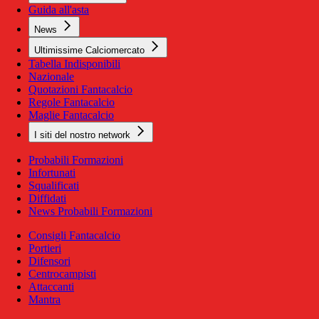
Guida all'asta
News
Ultimissime Calciomercato
Tabella Indisponibili
Nazionale
Quotazioni Fantacalcio
Regole Fantacalcio
Maglie Fantacalcio
I siti del nostro network
Probabili Formazioni
Infortunati
Squalificati
Diffidati
News Probabili Formazioni
Consigli Fantacalcio
Portieri
Difensori
Centrocampisti
Attaccanti
Mantra