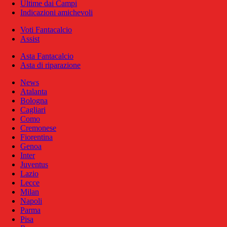
Ultime dai Campi
Indicazioni amichevoli
Voti Fantacalcio
Assist
Asta Fantacalcio
Asta di riparazione
News
Atalanta
Bologna
Cagliari
Como
Cremonese
Fiorentina
Genoa
Inter
Juventus
Lazio
Lecce
Milan
Napoli
Parma
Pisa