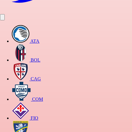
ATA
BOL
CAG
COM
FIO