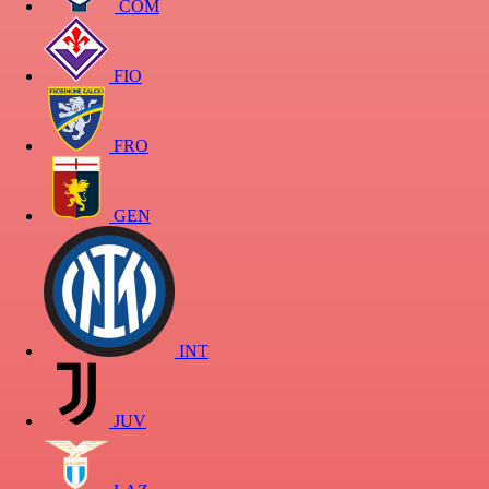
COM
FIO
FRO
GEN
INT
JUV