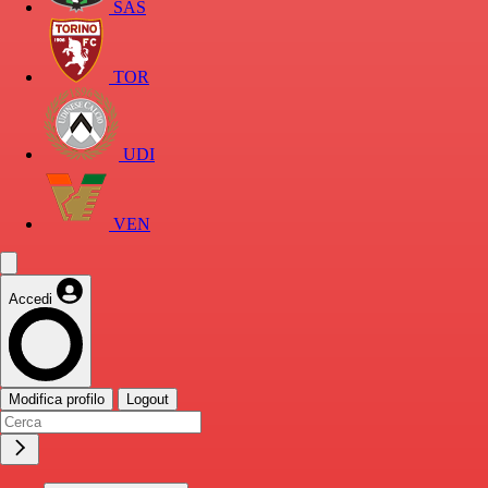
SAS
TOR
UDI
VEN
Accedi
Modifica profilo
Logout