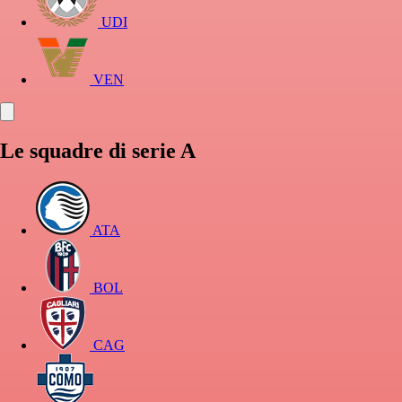
UDI
VEN
Le squadre di serie A
ATA
BOL
CAG