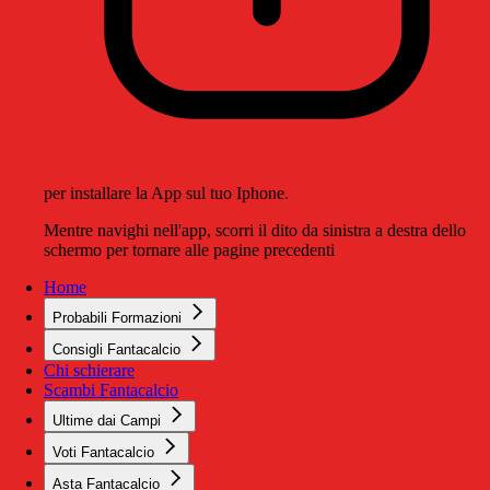
per installare la App sul tuo Iphone.
Mentre navighi nell'app, scorri il dito da sinistra a destra dello
schermo per tornare alle pagine precedenti
Home
Probabili Formazioni
Consigli Fantacalcio
Chi schierare
Scambi Fantacalcio
Ultime dai Campi
Voti Fantacalcio
Asta Fantacalcio