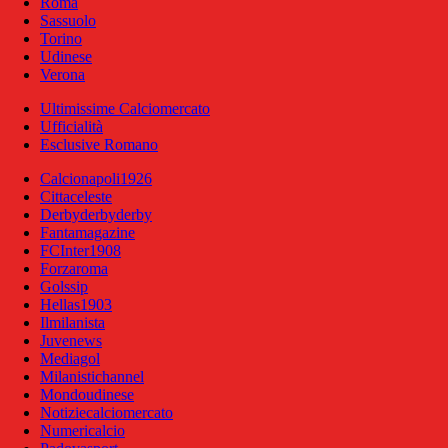
Roma
Sassuolo
Torino
Udinese
Verona
Ultimissime Calciomercato
Ufficialità
Esclusive Romano
Calcionapoli1926
Cittaceleste
Derbyderbyderby
Fantamagazine
FCInter1908
Forzaroma
Golssip
Hellas1903
Ilmilanista
Juvenews
Mediagol
Milanistichannel
Mondoudinese
Notiziecalciomercato
Numericalcio