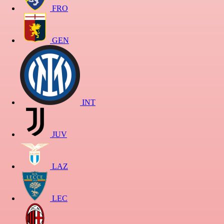
FRO
GEN
INT
JUV
LAZ
LEC