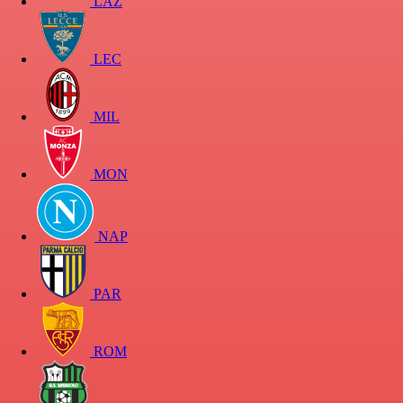
LAZ
LEC
MIL
MON
NAP
PAR
ROM