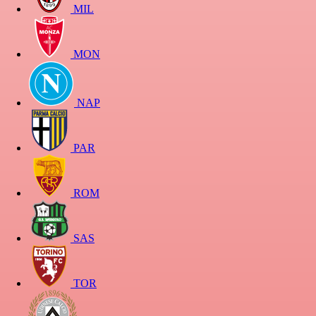
MIL
MON
NAP
PAR
ROM
SAS
TOR