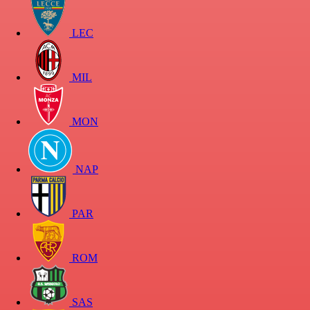
LEC
MIL
MON
NAP
PAR
ROM
SAS