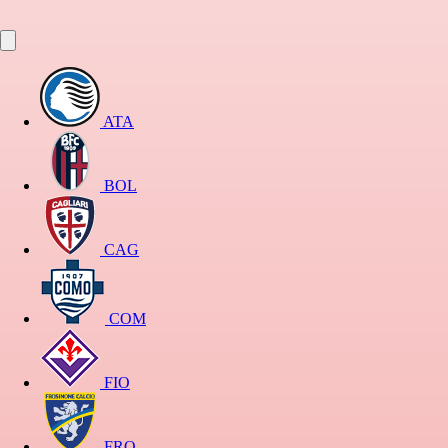
ATA
BOL
CAG
COM
FIO
FRO