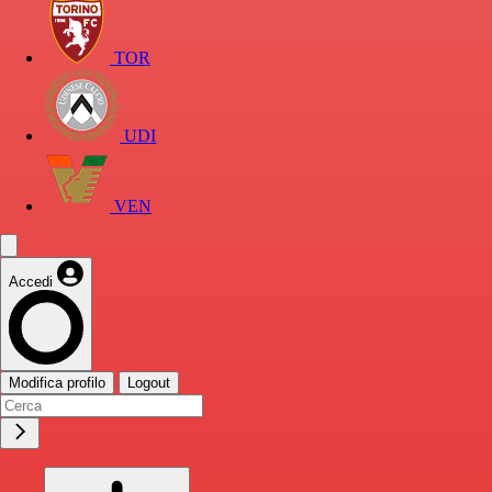
TOR
UDI
VEN
Accedi
Modifica profilo
Logout