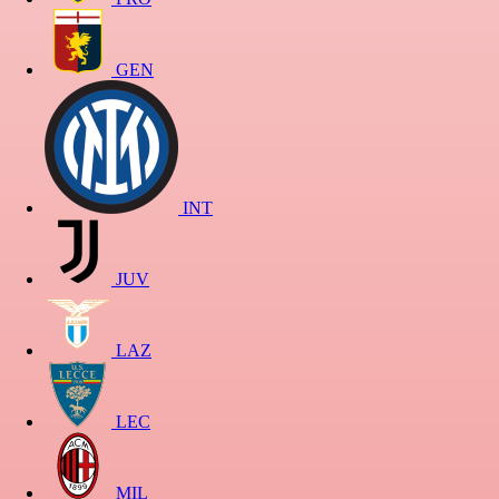
GEN
INT
JUV
LAZ
LEC
MIL