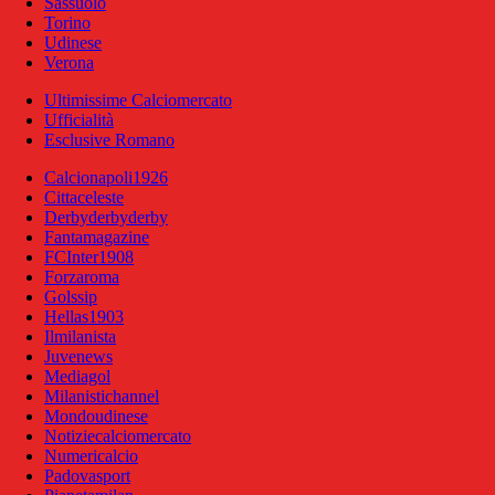
Sassuolo
Torino
Udinese
Verona
Ultimissime Calciomercato
Ufficialità
Esclusive Romano
Calcionapoli1926
Cittaceleste
Derbyderbyderby
Fantamagazine
FCInter1908
Forzaroma
Golssip
Hellas1903
Ilmilanista
Juvenews
Mediagol
Milanistichannel
Mondoudinese
Notiziecalciomercato
Numericalcio
Padovasport