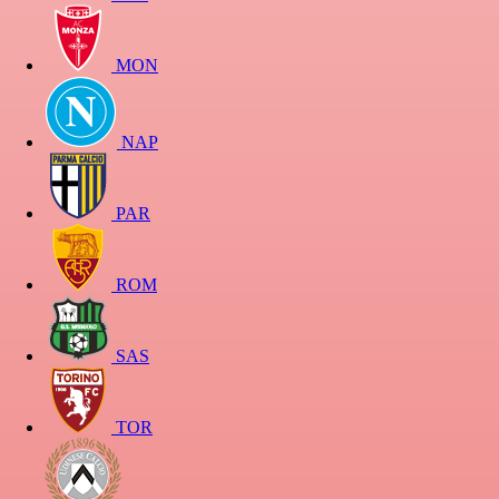
MON
NAP
PAR
ROM
SAS
TOR