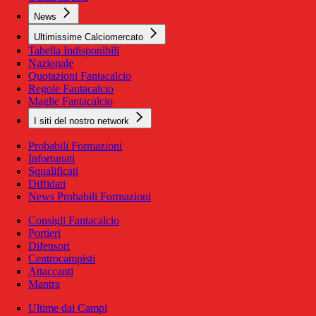
News
Ultimissime Calciomercato
Tabella Indisponibili
Nazionale
Quotazioni Fantacalcio
Regole Fantacalcio
Maglie Fantacalcio
I siti del nostro network
Probabili Formazioni
Infortunati
Squalificati
Diffidati
News Probabili Formazioni
Consigli Fantacalcio
Portieri
Difensori
Centrocampisti
Attaccanti
Mantra
Ultime dai Campi