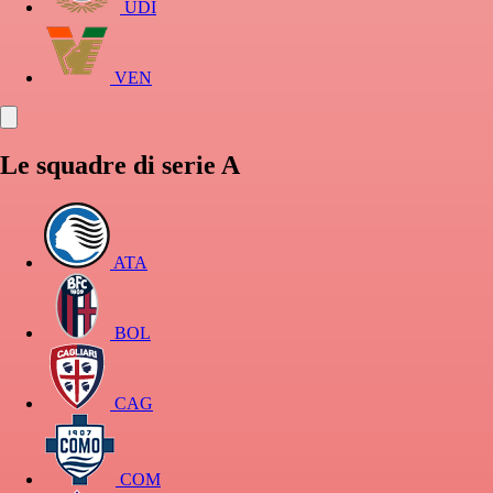
UDI
VEN
Le squadre di serie A
ATA
BOL
CAG
COM