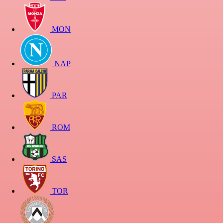
MON
NAP
PAR
ROM
SAS
TOR