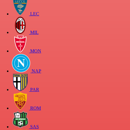
LEC
MIL
MON
NAP
PAR
ROM
SAS