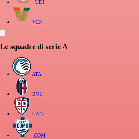
UDI
VEN
Le squadre di serie A
ATA
BOL
CAG
COM