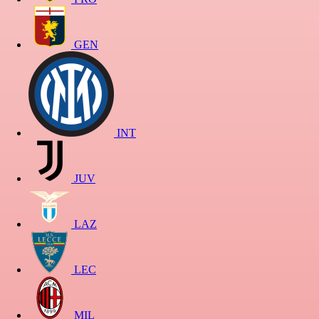
GEN
INT
JUV
LAZ
LEC
MIL