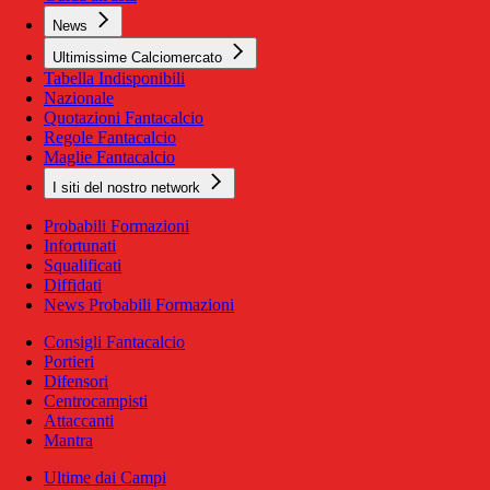
News
Ultimissime Calciomercato
Tabella Indisponibili
Nazionale
Quotazioni Fantacalcio
Regole Fantacalcio
Maglie Fantacalcio
I siti del nostro network
Probabili Formazioni
Infortunati
Squalificati
Diffidati
News Probabili Formazioni
Consigli Fantacalcio
Portieri
Difensori
Centrocampisti
Attaccanti
Mantra
Ultime dai Campi