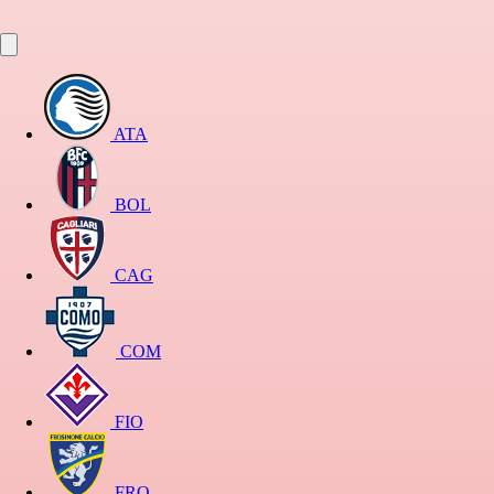
ATA
BOL
CAG
COM
FIO
FRO