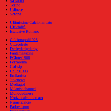
Sassuolo
Torino
Udinese
Verona
Ultimissime Calciomercato
Ufficialità
Esclusive Romano
Calcionapoli1926
Cittaceleste
Derbyderbyderby
Fantamagazine
FCInter1908
Forzaroma
Golssip
Hellas1903
Ilmilanista
Juvenews
Mediagol
Milanistichannel
Mondoudinese
Notiziecalciomercato
Numericalcio
Padovasport