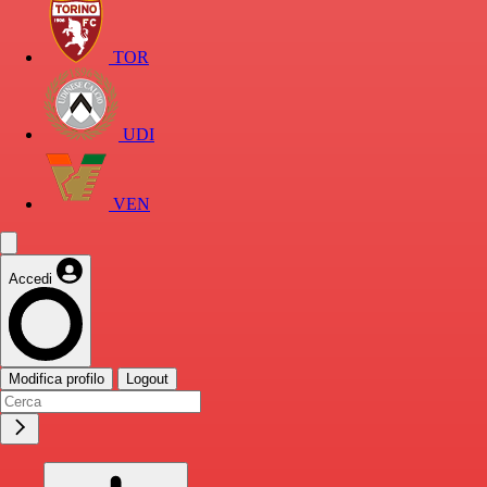
TOR
UDI
VEN
Accedi
Modifica profilo
Logout