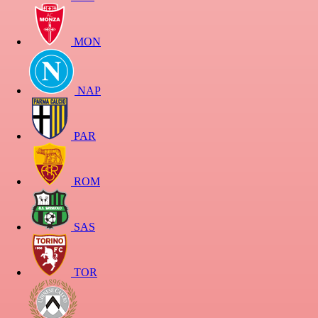
MON
NAP
PAR
ROM
SAS
TOR