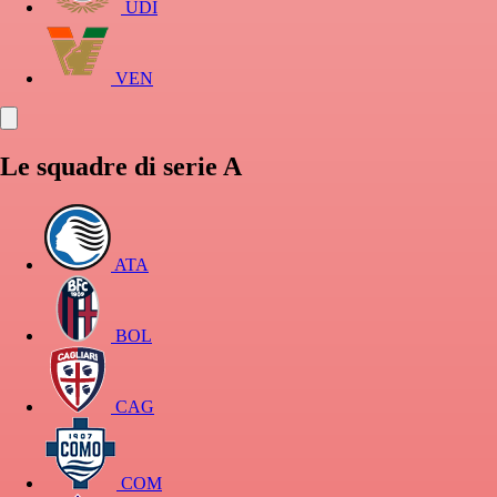
UDI
VEN
Le squadre di serie A
ATA
BOL
CAG
COM