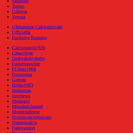
Sassuolo
Torino
Udinese
Verona
Ultimissime Calciomercato
Ufficialità
Esclusive Romano
Calcionapoli1926
Cittaceleste
Derbyderbyderby
Fantamagazine
FCInter1908
Forzaroma
Golssip
Hellas1903
Ilmilanista
Juvenews
Mediagol
Milanistichannel
Mondoudinese
Notiziecalciomercato
Numericalcio
Padovasport