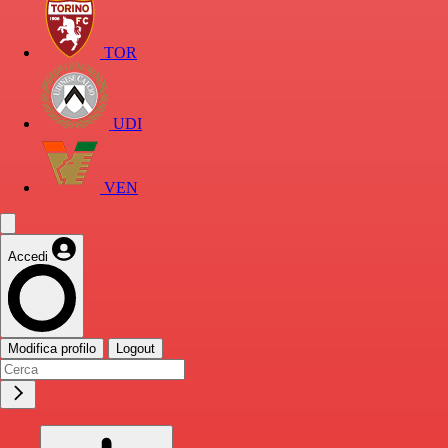
TOR
UDI
VEN
Accedi
Modifica profilo
Logout