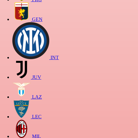
GEN
INT
JUV
LAZ
LEC
MIL