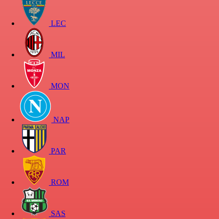
LEC
MIL
MON
NAP
PAR
ROM
SAS