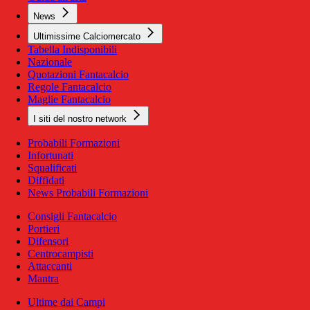
News
Ultimissime Calciomercato
Tabella Indisponibili
Nazionale
Quotazioni Fantacalcio
Regole Fantacalcio
Maglie Fantacalcio
I siti del nostro network
Probabili Formazioni
Infortunati
Squalificati
Diffidati
News Probabili Formazioni
Consigli Fantacalcio
Portieri
Difensori
Centrocampisti
Attaccanti
Mantra
Ultime dai Campi