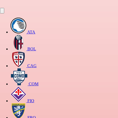
ATA
BOL
CAG
COM
FIO
FRO