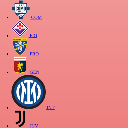
COM
FIO
FRO
GEN
INT
JUV