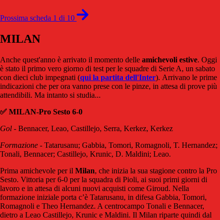
Prossima scheda 1 di 10
MILAN
Anche quest'anno è arrivato il momento delle
amichevoli
estive
. Oggi
è stato il primo vero giorno di test per le squadre di Serie A, un sabato
con dieci club impegnati (
qui la partita dell'Inter
). Arrivano le prime
indicazioni che per ora vanno prese con le pinze, in attesa di prove più
attendibili. Ma intanto si studia...
✅ MILAN-Pro Sesto 6-0
Gol
- Bennacer, Leao, Castillejo, Serra, Kerkez, Kerkez
Formazione
- Tatarusanu; Gabbia, Tomori, Romagnoli, T. Hernandez;
Tonali, Bennacer; Castillejo, Krunic, D. Maldini; Leao.
Prima amichevole per il
Milan
, che inizia la sua stagione contro la Pro
Sesto. Vittoria per 6-0 per la squadra di Pioli, ai suoi primi giorni di
lavoro e in attesa di alcuni nuovi acquisti come Giroud. Nella
formazione iniziale porta c’è Tatarusanu, in difesa Gabbia, Tomori,
Romagnoli e Theo Hernandez. A centrocampo Tonali e Bennacer,
dietro a Leao Castillejo, Krunic e Maldini. Il Milan riparte quindi dal