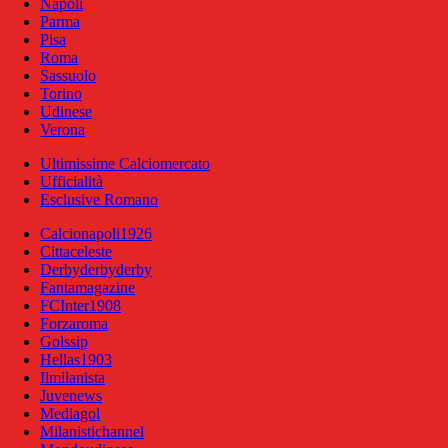
Napoli
Parma
Pisa
Roma
Sassuolo
Torino
Udinese
Verona
Ultimissime Calciomercato
Ufficialità
Esclusive Romano
Calcionapoli1926
Cittaceleste
Derbyderbyderby
Fantamagazine
FCInter1908
Forzaroma
Golssip
Hellas1903
Ilmilanista
Juvenews
Mediagol
Milanistichannel