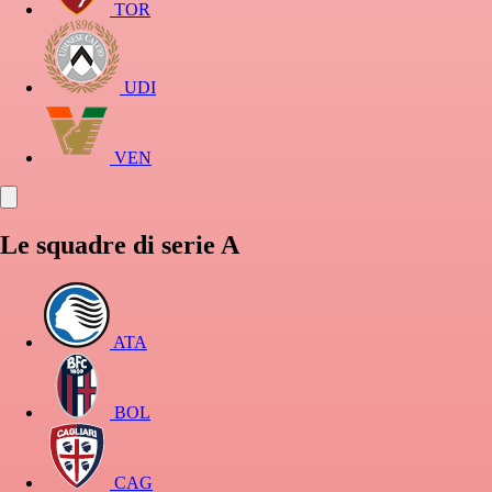
TOR
UDI
VEN
Le squadre di serie A
ATA
BOL
CAG