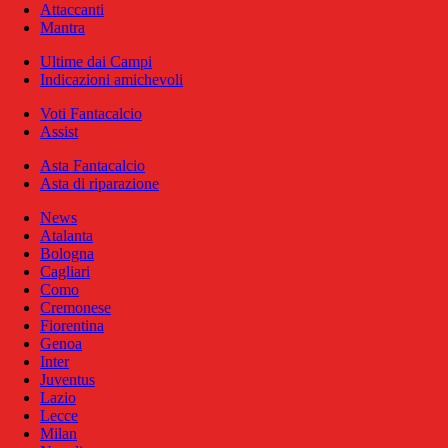
Attaccanti
Mantra
Ultime dai Campi
Indicazioni amichevoli
Voti Fantacalcio
Assist
Asta Fantacalcio
Asta di riparazione
News
Atalanta
Bologna
Cagliari
Como
Cremonese
Fiorentina
Genoa
Inter
Juventus
Lazio
Lecce
Milan