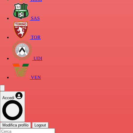
SAS
TOR
UDI
VEN
Accedi
Modifica profilo
Logout