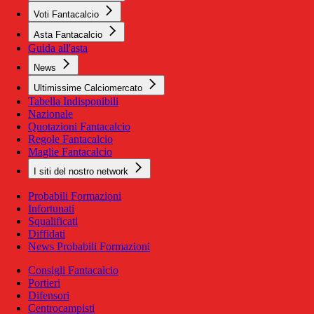
Voti Fantacalcio
Asta Fantacalcio
Guida all'asta
News
Ultimissime Calciomercato
Tabella Indisponibili
Nazionale
Quotazioni Fantacalcio
Regole Fantacalcio
Maglie Fantacalcio
I siti del nostro network
Probabili Formazioni
Infortunati
Squalificati
Diffidati
News Probabili Formazioni
Consigli Fantacalcio
Portieri
Difensori
Centrocampisti