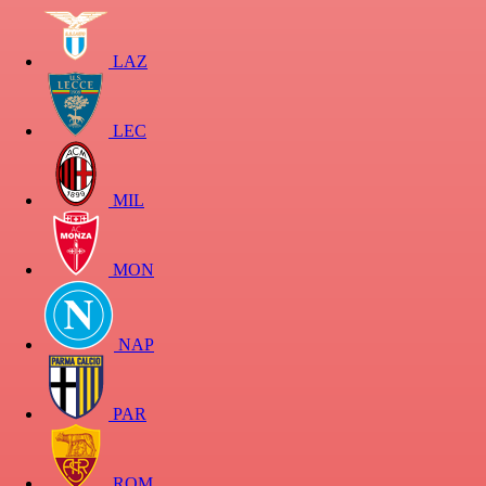
LAZ
LEC
MIL
MON
NAP
PAR
ROM