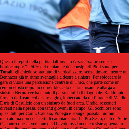
Questo il report della partita dall’inviato
Gazzetta.it
presente a
bordocampo: "Il 50% dei richiami e dei consigli di Pioli sono per
Tonali
: gli chiede soprattutto di verticalizzare, senza timore, mentre un
Bennacer già in ritmo sventaglia a destra a sinistra. Per sbloccare la
gara ci vuole una percussione centrale di Theo, che parte come un
centometrista dopo un corner bloccato da Tatarusanu e allarga a
sinistra:
Bennacer
ha tenuto il passo e infila il diagonale. Raddoppio
firmato da
Leao
, col destro a giro, imbeccato da un filtrante di Maldini.
E tris di Castillejo con un sinistro da fuori area. Undici rossoneri
diversi nella ripresa, con tanti giovani in campo. Gli occhi ora sono
quasi tutti per Conti, Caldara, Pobega e Hauge, possibili uomini-
mercato ma non così certi di cambiare aria. La Pro Sesto, club di Serie
C, contro questa versione del Diavolo ovviamente resiste appena un
po’ meglio, ma il punteggio si dilata: pali di Hauge e Colombo, il terzo