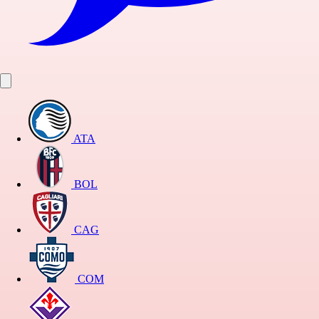
ATA
BOL
CAG
COM