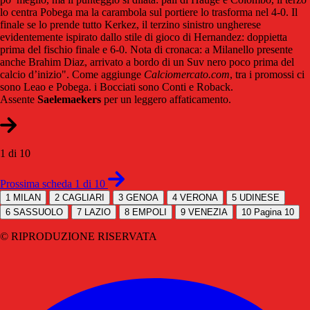
lo centra Pobega ma la carambola sul portiere lo trasforma nel 4-0. Il
finale se lo prende tutto Kerkez, il terzino sinistro ungherese
evidentemente ispirato dallo stile di gioco di Hernandez: doppietta
prima del fischio finale e 6-0. Nota di cronaca: a Milanello presente
anche Brahim Diaz, arrivato a bordo di un Suv nero poco prima del
calcio d’inizio". Come aggiunge
Calciomercato.com
, tra i promossi ci
sono Leao e Pobega. i Bocciati sono Conti e Roback.
Assente
Saelemaekers
per un leggero affaticamento.
1 di 10
Prossima scheda 1 di 10
1
MILAN
2
CAGLIARI
3
GENOA
4
VERONA
5
UDINESE
6
SASSUOLO
7
LAZIO
8
EMPOLI
9
VENEZIA
10
Pagina 10
© RIPRODUZIONE RISERVATA