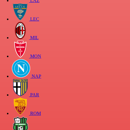
LAZ
LEC
MIL
MON
NAP
PAR
ROM