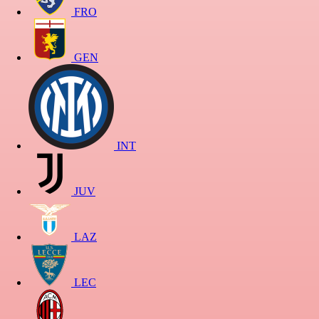
FRO
GEN
INT
JUV
LAZ
LEC