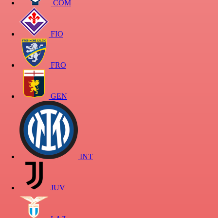
COM
FIO
FRO
GEN
INT
JUV