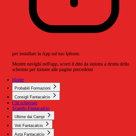
per installare la App sul tuo Iphone.
Mentre navighi nell'app, scorri il dito da sinistra a destra dello
schermo per tornare alle pagine precedenti
Home
Probabili Formazioni
Consigli Fantacalcio
Chi schierare
Scambi Fantacalcio
Ultime dai Campi
Voti Fantacalcio
Asta Fantacalcio