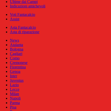
Ultime dai Campi
Indicazioni amichevoli
Voti Fantacalcio
Assist
Asta Fantacalcio
Asta di riparazione
News
Atalanta
Bologna
Cagliari
Como
Cremonese
Fiorentina
Genoa
Inter
Juventus
Lazio
Lecce
Milan
Napoli
Parma
Pisa