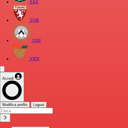
SAS
TOR
UDI
VEN
Accedi
Modifica profilo
Logout