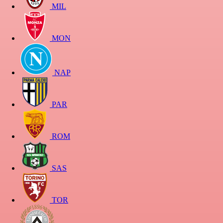
MIL
MON
NAP
PAR
ROM
SAS
TOR