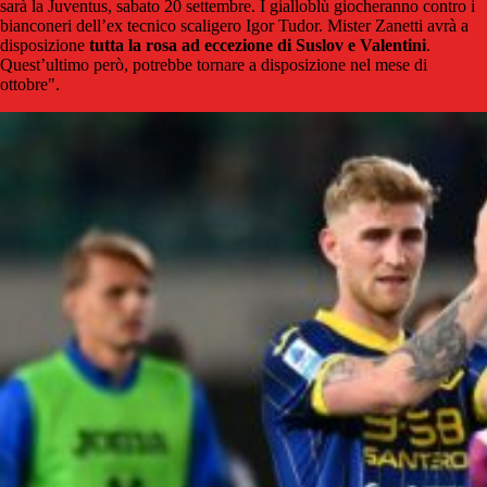
sarà la Juventus, sabato 20 settembre. I gialloblù giocheranno contro i
bianconeri dell’ex tecnico scaligero Igor Tudor. Mister Zanetti avrà a
disposizione
tutta la rosa ad eccezione di Suslov e Valentini
.
Quest’ultimo però, potrebbe tornare a disposizione nel mese di
ottobre".