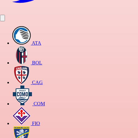
ATA
BOL
CAG
COM
FIO