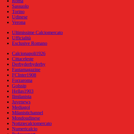
Roma
Sassuolo
Torino
Udinese
Verona
Ultimissime Calciomercato
Ufficialità
Esclusive Romano
Calcionapoli1926
Cittaceleste
Derbyderbyderby
Fantamagazine
FCInter1908
Forzaroma
Golssip
Hellas1903
Ilmilanista
Juvenews
Mediagol
Milanistichannel
Mondoudinese
Notiziecalciomercato
Numericalcio