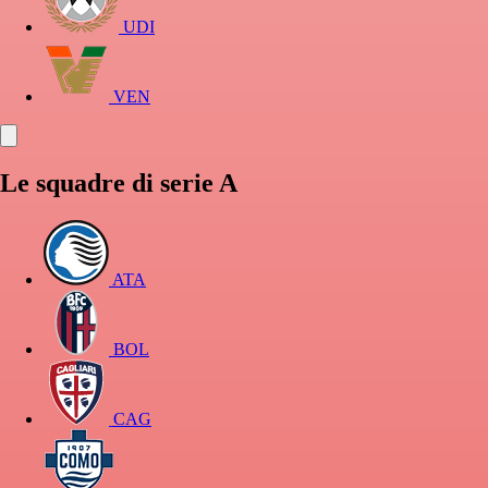
UDI
VEN
Le squadre di serie A
ATA
BOL
CAG