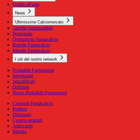
Guida all'asta
News
Ultimissime Calciomercato
Tabella Indisponibili
Nazionale
Quotazioni Fantacalcio
Regole Fantacalcio
Maglie Fantacalcio
I siti del nostro network
Probabili Formazioni
Infortunati
Squalificati
Diffidati
News Probabili Formazioni
Consigli Fantacalcio
Portieri
Difensori
Centrocampisti
Attaccanti
Mantra