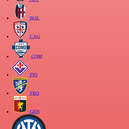
BOL
CAG
COM
FIO
FRO
GEN