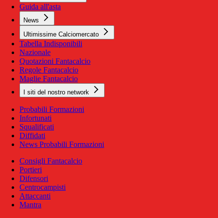
Guida all'asta
News
Ultimissime Calciomercato
Tabella Indisponibili
Nazionale
Quotazioni Fantacalcio
Regole Fantacalcio
Maglie Fantacalcio
I siti del nostro network
Probabili Formazioni
Infortunati
Squalificati
Diffidati
News Probabili Formazioni
Consigli Fantacalcio
Portieri
Difensori
Centrocampisti
Attaccanti
Mantra