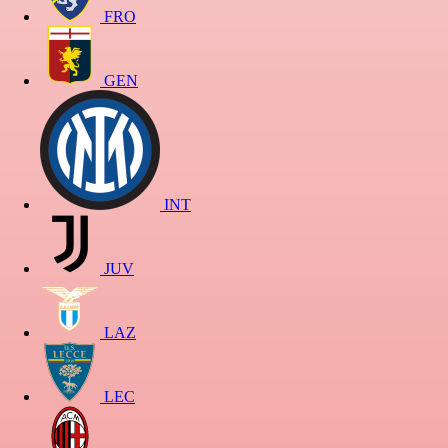
FRO
GEN
INT
JUV
LAZ
LEC