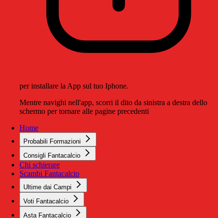
per installare la App sul tuo Iphone.
Mentre navighi nell'app, scorri il dito da sinistra a destra dello
schermo per tornare alle pagine precedenti
Home
Probabili Formazioni
Consigli Fantacalcio
Chi schierare
Scambi Fantacalcio
Ultime dai Campi
Voti Fantacalcio
Asta Fantacalcio