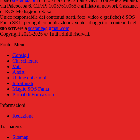
Il sito
sosfanta.com
di titolarità di SOS Fanta SRL, con sede a Milano,
via Paleocapa 6, C.F./PI 10057610965 è affiliato al network Gazzanet
di RCS Mediagroup S.p.a..
Unico responsabile dei contenuti (testi, foto, video e grafiche) è SOS
Fanta SRL; per ogni comunicazione avente ad oggetto i contenuti del
sito scrivere a
sosfanta@gmail.com
Copyright 2021-2026 © Tutti i diritti riservati.
Footer Menu
Consigli
Chi schierare
Voti
Assist
Ultime dai campi
Infortunati
Maglie SOS Fanta
Probabili Formazioni
Informazioni
Redazione
Trasparenza
Sitemap