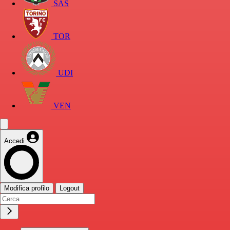
SAS
TOR
UDI
VEN
Accedi
Modifica profilo
Logout