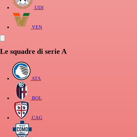
UDI
VEN
Le squadre di serie A
ATA
BOL
CAG