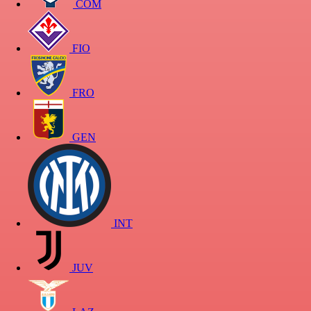
COM
FIO
FRO
GEN
INT
JUV