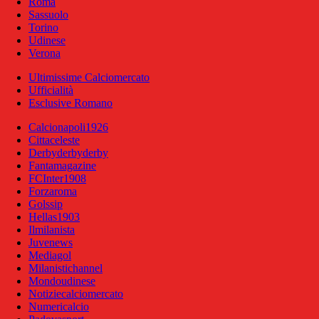
Roma
Sassuolo
Torino
Udinese
Verona
Ultimissime Calciomercato
Ufficialità
Esclusive Romano
Calcionapoli1926
Cittaceleste
Derbyderbyderby
Fantamagazine
FCInter1908
Forzaroma
Golssip
Hellas1903
Ilmilanista
Juvenews
Mediagol
Milanistichannel
Mondoudinese
Notiziecalciomercato
Numericalcio