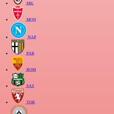
MIL
MON
NAP
PAR
ROM
SAS
TOR