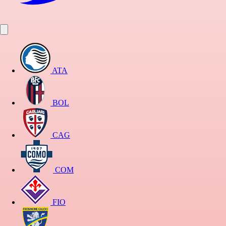
ATA
BOL
CAG
COM
FIO