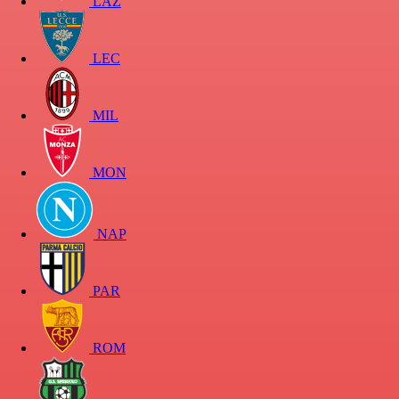
LAZ
LEC
MIL
MON
NAP
PAR
ROM