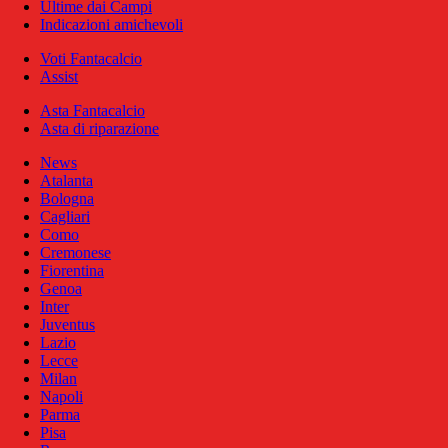
Ultime dai Campi
Indicazioni amichevoli
Voti Fantacalcio
Assist
Asta Fantacalcio
Asta di riparazione
News
Atalanta
Bologna
Cagliari
Como
Cremonese
Fiorentina
Genoa
Inter
Juventus
Lazio
Lecce
Milan
Napoli
Parma
Pisa