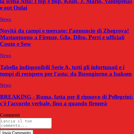
la scena Atta! I top e flop, Kean, J. Mario, Valdepenas
e out Oulai
News
Novità da campi e mercato: l’annuncio di Zhegrova!
Mastantuono a Firenze, Gila, Dibu, Perri e ufficiali
Couto e Sow
News
Tabella indisponibili Serie A, tutti gli infortunati e i
tempi di recupero per l'asta: da Buongiorno a Isaksen
News
BREAKING - Roma, fatta per il rinnovo di Pellegrini:
c'è l'accordo verbale, fino a quando firmerà
Commenti
Invia Commento