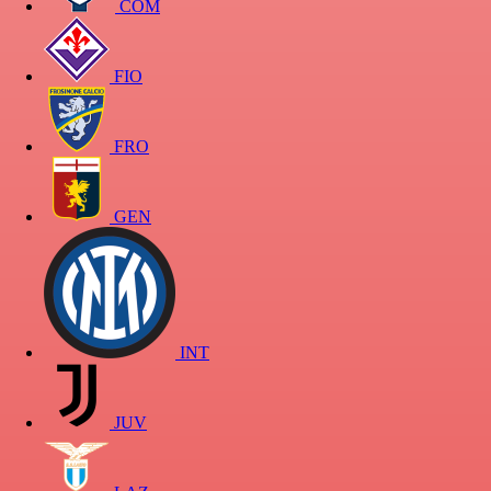
COM
FIO
FRO
GEN
INT
JUV