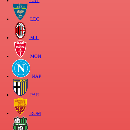
LAZ
LEC
MIL
MON
NAP
PAR
ROM