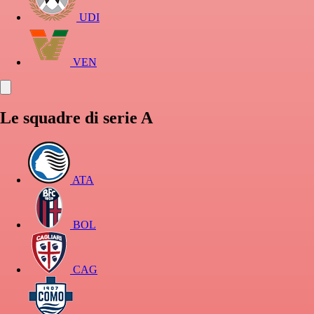
UDI
VEN
Le squadre di serie A
ATA
BOL
CAG