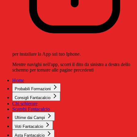
per installare la App sul tuo Iphone.
Mentre navighi nell'app, scorri il dito da sinistra a destra dello
schermo per tornare alle pagine precedenti
Home
Probabili Formazioni
Consigli Fantacalcio
Chi schierare
Scambi Fantacalcio
Ultime dai Campi
Voti Fantacalcio
Asta Fantacalcio