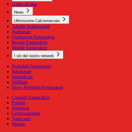
Guida all'asta
News
Ultimissime Calciomercato
Tabella Indisponibili
Nazionale
Quotazioni Fantacalcio
Regole Fantacalcio
Maglie Fantacalcio
I siti del nostro network
Probabili Formazioni
Infortunati
Squalificati
Diffidati
News Probabili Formazioni
Consigli Fantacalcio
Portieri
Difensori
Centrocampisti
Attaccanti
Mantra