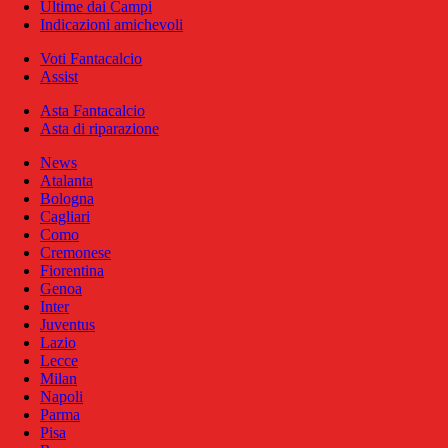
Ultime dai Campi
Indicazioni amichevoli
Voti Fantacalcio
Assist
Asta Fantacalcio
Asta di riparazione
News
Atalanta
Bologna
Cagliari
Como
Cremonese
Fiorentina
Genoa
Inter
Juventus
Lazio
Lecce
Milan
Napoli
Parma
Pisa