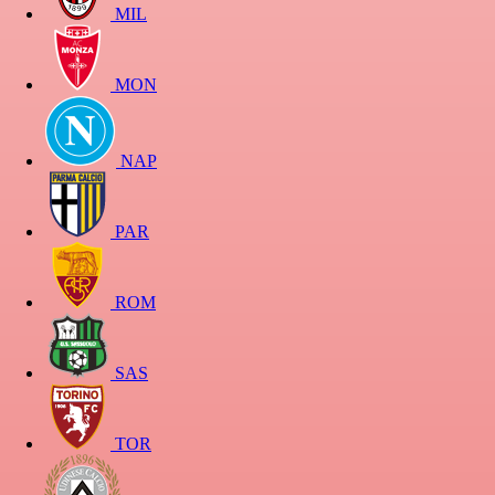
MIL
MON
NAP
PAR
ROM
SAS
TOR