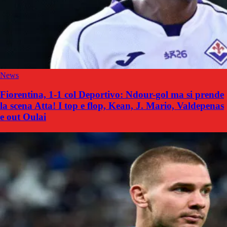
News
Fiorentina, 1-1 col Deportivo: Ndour-gol ma si prende
la scena Atta! I top e flop, Kean, J. Mario, Valdepenas
e out Oulai