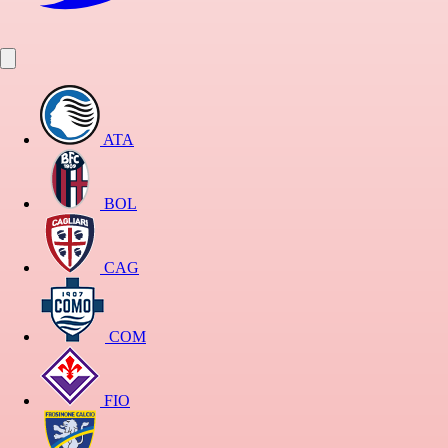
ATA
BOL
CAG
COM
FIO