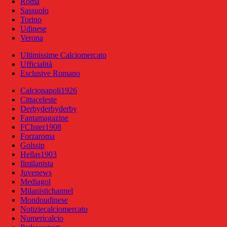
Roma
Sassuolo
Torino
Udinese
Verona
Ultimissime Calciomercato
Ufficialità
Esclusive Romano
Calcionapoli1926
Cittaceleste
Derbyderbyderby
Fantamagazine
FCInter1908
Forzaroma
Golssip
Hellas1903
Ilmilanista
Juvenews
Mediagol
Milanistichannel
Mondoudinese
Notiziecalciomercato
Numericalcio