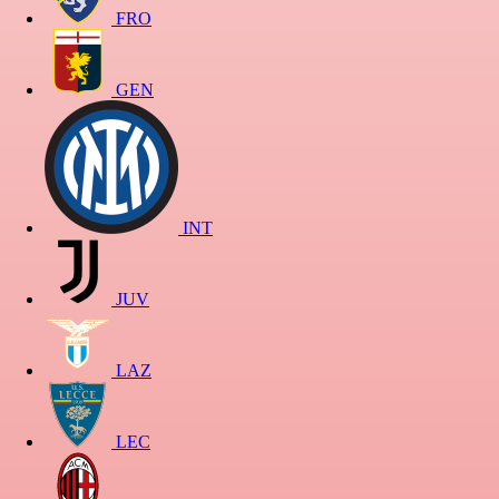
FRO
GEN
INT
JUV
LAZ
LEC