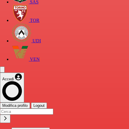
SAS
TOR
UDI
VEN
Accedi
Modifica profilo
Logout