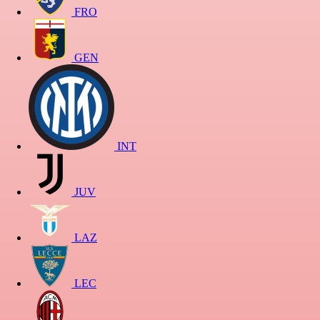
FRO
GEN
INT
JUV
LAZ
LEC