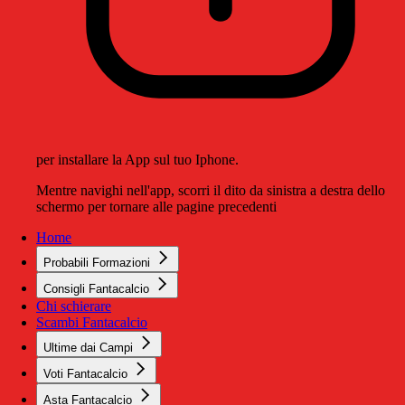
per installare la App sul tuo Iphone.
Mentre navighi nell'app, scorri il dito da sinistra a destra dello
schermo per tornare alle pagine precedenti
Home
Probabili Formazioni
Consigli Fantacalcio
Chi schierare
Scambi Fantacalcio
Ultime dai Campi
Voti Fantacalcio
Asta Fantacalcio