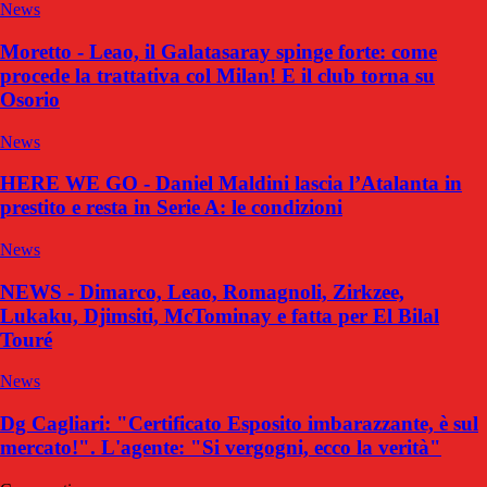
News
Moretto - Leao, il Galatasaray spinge forte: come
procede la trattativa col Milan! E il club torna su
Osorio
News
HERE WE GO - Daniel Maldini lascia l’Atalanta in
prestito e resta in Serie A: le condizioni
News
NEWS - Dimarco, Leao, Romagnoli, Zirkzee,
Lukaku, Djimsiti, McTominay e fatta per El Bilal
Touré
News
Dg Cagliari: "Certificato Esposito imbarazzante, è sul
mercato!". L'agente: "Si vergogni, ecco la verità"