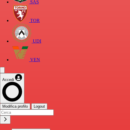
SAS
TOR
UDI
VEN
Accedi
Modifica profilo
Logout