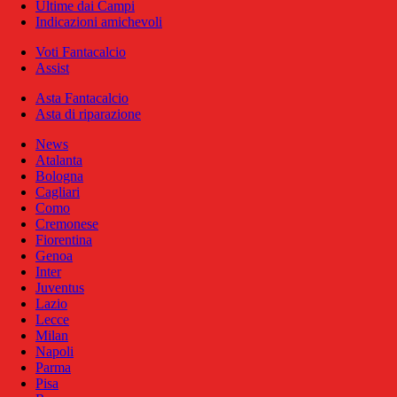
Ultime dai Campi
Indicazioni amichevoli
Voti Fantacalcio
Assist
Asta Fantacalcio
Asta di riparazione
News
Atalanta
Bologna
Cagliari
Como
Cremonese
Fiorentina
Genoa
Inter
Juventus
Lazio
Lecce
Milan
Napoli
Parma
Pisa