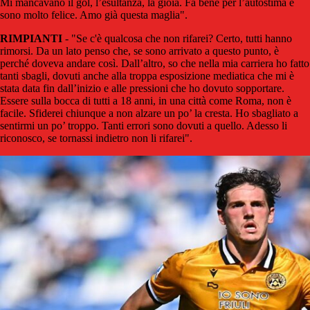
Mi mancavano il gol, l’esultanza, la gioia. Fa bene per l’autostima e
sono molto felice. Amo già questa maglia".
RIMPIANTI
- "Se c'è qualcosa che non rifarei? Certo, tutti hanno
rimorsi. Da un lato penso che, se sono arrivato a questo punto, è
perché doveva andare così. Dall’altro, so che nella mia carriera ho fatto
tanti sbagli, dovuti anche alla troppa esposizione mediatica che mi è
stata data fin dall’inizio e alle pressioni che ho dovuto sopportare.
Essere sulla bocca di tutti a 18 anni, in una città come Roma, non è
facile. Sfiderei chiunque a non alzare un po’ la cresta. Ho sbagliato a
sentirmi un po’ troppo. Tanti errori sono dovuti a quello. Adesso li
riconosco, se tornassi indietro non li rifarei".