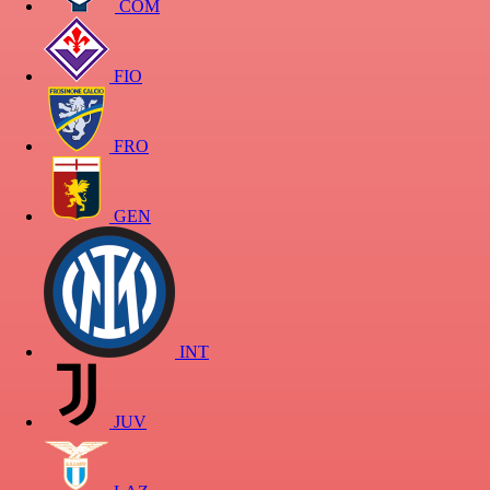
COM
FIO
FRO
GEN
INT
JUV