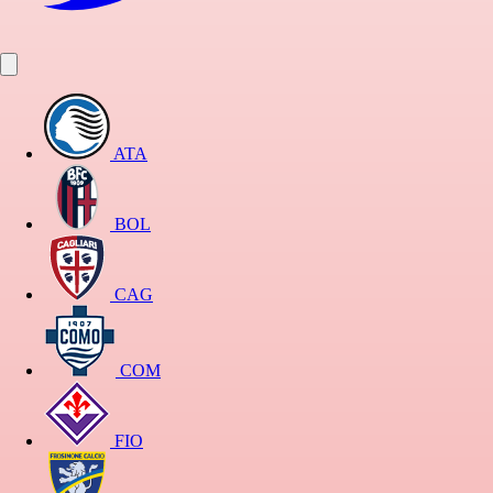
ATA
BOL
CAG
COM
FIO