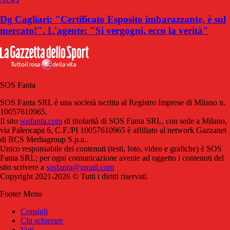
Dg Cagliari: "Certificato Esposito imbarazzante, è sul
mercato!". L'agente: "Si vergogni, ecco la verità"
SOS Fanta
SOS Fanta SRL è una società iscritta al Registro Imprese di Milano n.
10057610965.
Il sito
sosfanta.com
di titolarità di SOS Fanta SRL, con sede a Milano,
via Paleocapa 6, C.F./PI 10057610965 è affiliato al network Gazzanet
di RCS Mediagroup S.p.a..
Unico responsabile dei contenuti (testi, foto, video e grafiche) è SOS
Fanta SRL; per ogni comunicazione avente ad oggetto i contenuti del
sito scrivere a
sosfanta@gmail.com
Copyright 2021-2026 © Tutti i diritti riservati.
Footer Menu
Consigli
Chi schierare
Voti