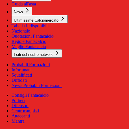
Guida all'asta
News
Ultimissime Calciomercato
Tabella Indisponibili
Nazionale
Quotazioni Fantacalcio
Regole Fantacalcio
Maglie Fantacalcio
I siti del nostro network
Probabili Formazioni
Infortunati
Squalificati
Diffidati
News Probabili Formazioni
Consigli Fantacalcio
Portieri
Difensori
Centrocampisti
Attaccanti
Mantra