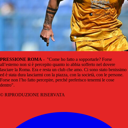
PRESSIONE ROMA
- "Come ho fatto a sopportarle? Forse
all’esterno non si è percepito quanto io abbia sofferto nel dovere
lasciare la Roma. Era e resta un club che amo. Ci sono stato benissimo
ed è stata dura lasciarmi con la piazza, con la società, con le persone.
Forse non l’ho fatto percepire, perché preferisco tenermi le cose
dentro".
© RIPRODUZIONE RISERVATA