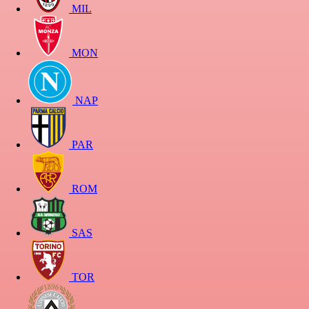
MIL
MON
NAP
PAR
ROM
SAS
TOR