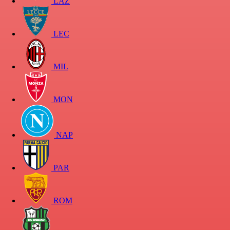
LAZ
LEC
MIL
MON
NAP
PAR
ROM