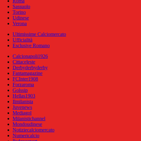
Roma
Sassuolo
Torino
Udinese
Verona
Ultimissime Calciomercato
Ufficialità
Esclusive Romano
Calcionapoli1926
Cittaceleste
Derbyderbyderby
Fantamagazine
FCInter1908
Forzaroma
Golssip
Hellas1903
Ilmilanista
Juvenews
Mediagol
Milanistichannel
Mondoudinese
Notiziecalciomercato
Numericalcio