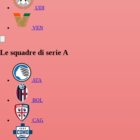
UDI
VEN
Le squadre di serie A
ATA
BOL
CAG