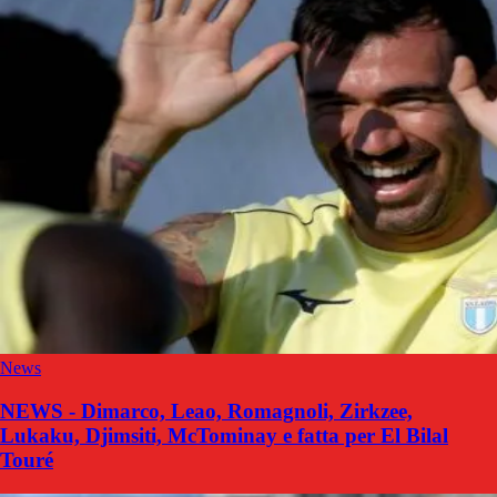
News
NEWS - Dimarco, Leao, Romagnoli, Zirkzee,
Lukaku, Djimsiti, McTominay e fatta per El Bilal
Touré