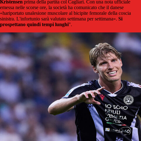
Kristensen
prima della partita col Cagliari. Con una nota ufficiale
emessa nelle scorse ore, la società ha comunicato che il danese
«hariportato unalesione muscolare al bicipite femorale della coscia
sinistra. L'infortunio sarà valutato settimana per settimana».
Si
prospettano quindi tempi lunghi
".