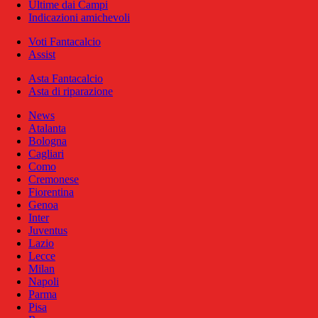
Ultime dai Campi
Indicazioni amichevoli
Voti Fantacalcio
Assist
Asta Fantacalcio
Asta di riparazione
News
Atalanta
Bologna
Cagliari
Como
Cremonese
Fiorentina
Genoa
Inter
Juventus
Lazio
Lecce
Milan
Napoli
Parma
Pisa