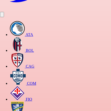
ATA
BOL
CAG
COM
FIO