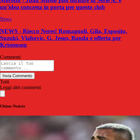
Moretto - Juan Musso può tornare in Serie A: è
un'idea concreta in porta per questo club
News
NEWS - Riecco Neres! Romagnoli, Gila, Esposito,
Suzuki, Vlahovic, G. Jesus, Banda e offerta per
Kristensen
Commenti
Invia Commento
Tutti
Leggi altri commenti
Ultime Notizie