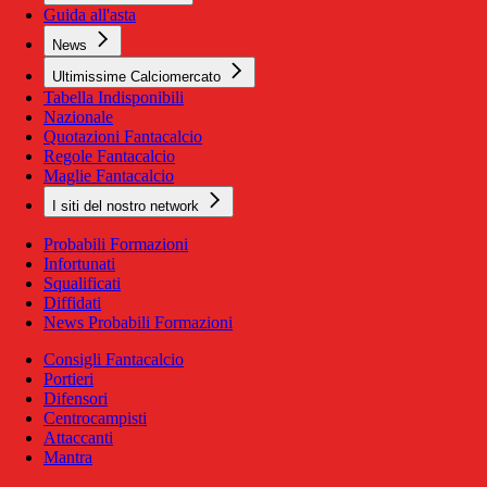
Guida all'asta
News
Ultimissime Calciomercato
Tabella Indisponibili
Nazionale
Quotazioni Fantacalcio
Regole Fantacalcio
Maglie Fantacalcio
I siti del nostro network
Probabili Formazioni
Infortunati
Squalificati
Diffidati
News Probabili Formazioni
Consigli Fantacalcio
Portieri
Difensori
Centrocampisti
Attaccanti
Mantra