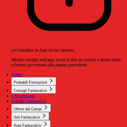
per installare la App sul tuo Iphone.
Mentre navighi nell'app, scorri il dito da sinistra a destra dello
schermo per tornare alle pagine precedenti
Home
Probabili Formazioni
Consigli Fantacalcio
Chi schierare
Scambi Fantacalcio
Ultime dai Campi
Voti Fantacalcio
Asta Fantacalcio