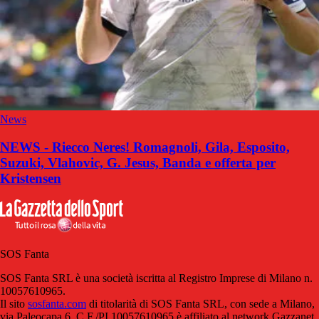
News
NEWS - Riecco Neres! Romagnoli, Gila, Esposito,
Suzuki, Vlahovic, G. Jesus, Banda e offerta per
Kristensen
SOS Fanta
SOS Fanta SRL è una società iscritta al Registro Imprese di Milano n.
10057610965.
Il sito
sosfanta.com
di titolarità di SOS Fanta SRL, con sede a Milano,
via Paleocapa 6, C.F./PI 10057610965 è affiliato al network Gazzanet