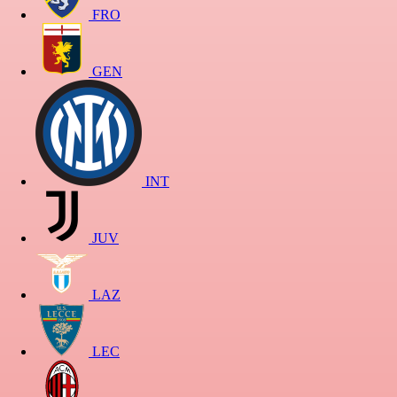
FRO
GEN
INT
JUV
LAZ
LEC