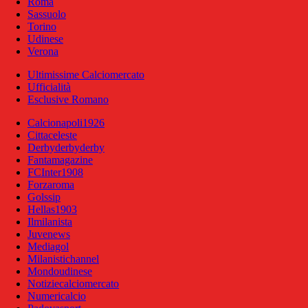
Roma
Sassuolo
Torino
Udinese
Verona
Ultimissime Calciomercato
Ufficialità
Esclusive Romano
Calcionapoli1926
Cittaceleste
Derbyderbyderby
Fantamagazine
FCInter1908
Forzaroma
Golssip
Hellas1903
Ilmilanista
Juvenews
Mediagol
Milanistichannel
Mondoudinese
Notiziecalciomercato
Numericalcio