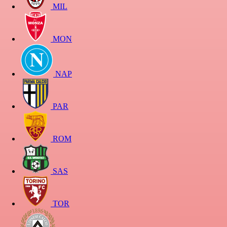
MIL
MON
NAP
PAR
ROM
SAS
TOR