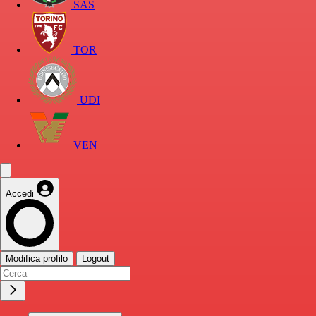
SAS
TOR
UDI
VEN
Accedi
Modifica profilo
Logout