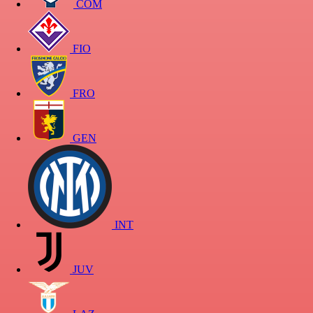
COM
FIO
FRO
GEN
INT
JUV