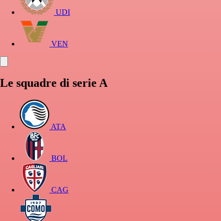
UDI
VEN
Le squadre di serie A
ATA
BOL
CAG