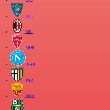
LAZ
LEC
MIL
MON
NAP
PAR
ROM